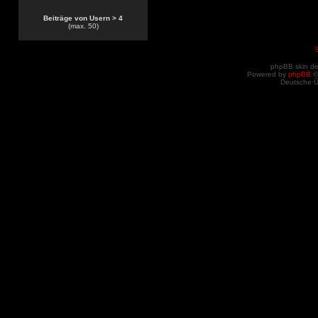
Beiträge von Usern > 4
(max. 50)
phpBB skin d
Powered by
phpBB
©
Deutsche 