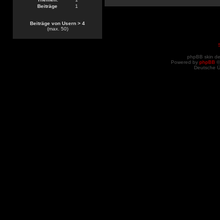
Beiträge
1
Beiträge von Usern > 4
(max. 50)
phpBB skin d
Powered by
phpBB
©
Deutsche 