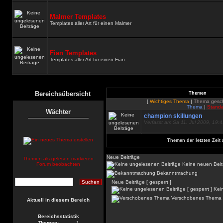
Malmer Templates
Templates aller Art für einen Malmer
Fian Templates
Templates aller Art für einen Fian
Bereichsübersicht
Themen
[
Wichtiges Thema
|
Thema gesc
Thema
|
Standa
Wächter
champion skillungen
Verfasst am Sa 11. Jul 2009, 19:
Themen der letzten Zeit 
Neue Beiträge
Themen als gelesen markieren
Forum beobachten
Keine neuen Beit
Bekanntmachung
Neue Beiträge [ gesperrt ]
Kein
Verschobenes Thema
Aktuell in diesem Bereich
Bereichsstatistik
Themen:
1