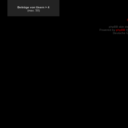
Beiträge von Usern > 4
(max. 50)
phpBB skin d
Powered by
phpBB
©
Deutsche 