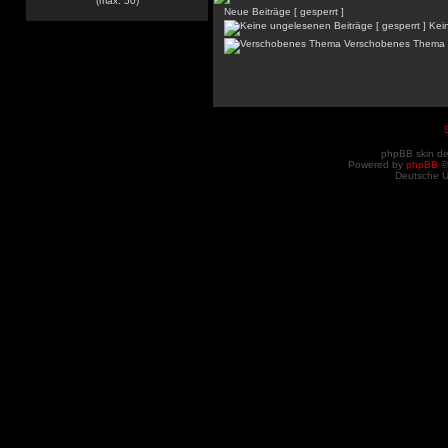
(max. 50)
Neue Beiträge [ gesperrt ]
Kein
Verschobenes Thema
phpBB skin d
Powered by
phpBB
©
Deutsche 