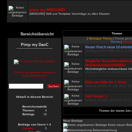
pimp my MIDGARD
[MIDGARD] Skill und Template Vorschläge zu allen Klassen
Bereichsübersicht
Themen
[
Wichtiges Thema
|
Thema gesc
Thema
|
Standa
Pimp my DaoC
Neuer Patch neue UI einste
Verfasst am Di 3. Mär 2015, 21:27
Mögliche Verzauberungen f
Molvikrüstungen/Waffen
Höchstmögliche verbrauchbare I
Verfasst am Fr 14. Jan 2011, 13:
Themen als gelesen markieren
Forum beobachten
Bitte um Hilfe für 1 Temp
Verfasst am Mo 19. Sep 2011, 08
Aldi Temps :)
Aktuell in diesem Bereich
Verfasst am Mi 6. Jul 2011, 13:17
Bereichsstatistik
Themen:
4
Themen der letzten Zeit 
Beiträge
19
Neue Beiträge
Beiträge von Usern > 4
Keine neuen Beit
Cartesii
5
Bekanntmachung