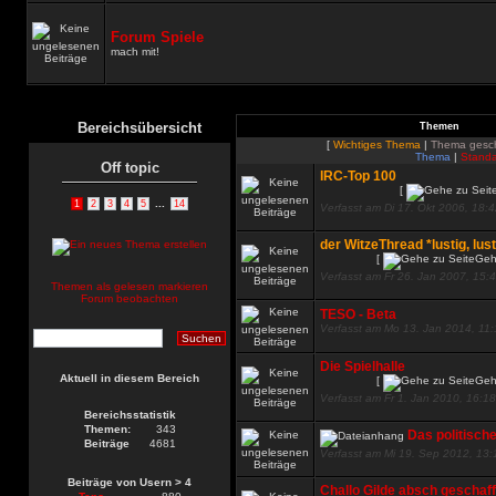
Forum Spiele
mach mit!
Bereichsübersicht
Themen
[
Wichtiges Thema
|
Thema gesc
Thema
|
Standa
Off topic
IRC-Top 100
[
...
1
2
3
4
5
14
Verfasst am Di 17. Okt 2006, 18:
der WitzeThread *lustig, lust
[
Geh
Verfasst am Fr 26. Jan 2007, 15:
Themen als gelesen markieren
Forum beobachten
TESO - Beta
Verfasst am Mo 13. Jan 2014, 11
Die Spielhalle
Aktuell in diesem Bereich
[
Geh
Verfasst am Fr 1. Jan 2010, 16:18
Bereichsstatistik
Themen:
343
Das politisch
Beiträge
4681
Verfasst am Mi 19. Sep 2012, 13:
Beiträge von Usern > 4
Challo Gilde absch geschaff