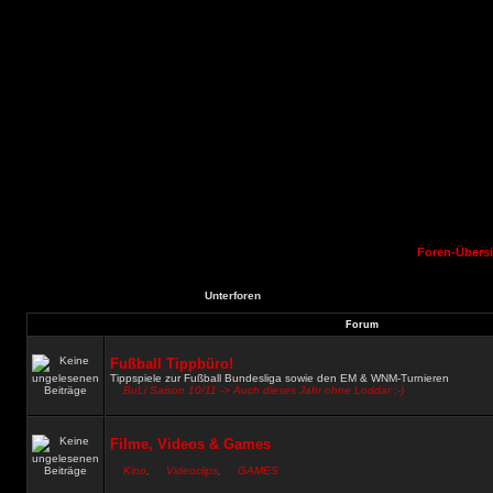
Foren-Übersi
Unterforen
Forum
Fußball Tippbüro!
Tippspiele zur Fußball Bundesliga sowie den EM & WNM-Turnieren
BuLi Saison 10/11 -> Auch dieses Jahr ohne Loddar ;-)
Filme, Videos & Games
Kino
,
Videoclips
,
GAMES