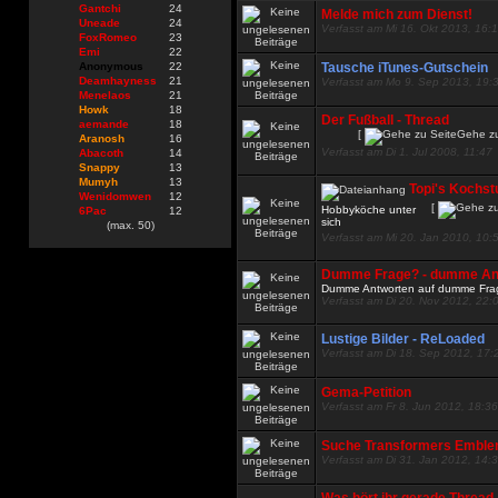
Gantchi
24
Melde mich zum Dienst!
Uneade
24
Verfasst am Mi 16. Okt 2013, 16:
FoxRomeo
23
Emi
22
Anonymous
22
Tausche iTunes-Gutschein
Deamhayness
21
Verfasst am Mo 9. Sep 2013, 19:
Menelaos
21
Howk
18
Der Fußball - Thread
aemande
18
[
Gehe zu
Aranosh
16
Verfasst am Di 1. Jul 2008, 11:47
Abacoth
14
Snappy
13
Mumyh
13
Topi's Kochst
Wenidomwen
12
[
Hobbyköche unter
6Pac
12
sich
(max. 50)
Verfasst am Mi 20. Jan 2010, 10:
Dumme Frage? - dumme An
Dumme Antworten auf dumme Fra
Verfasst am Di 20. Nov 2012, 22:
Lustige Bilder - ReLoaded
Verfasst am Di 18. Sep 2012, 17:
Gema-Petition
Verfasst am Fr 8. Jun 2012, 18:36
Suche Transformers Emble
Verfasst am Di 31. Jan 2012, 14: