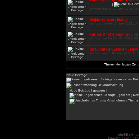
Was hört ihr gerade Thread
[
Verfasst am Sa 13. Mär 2010, 15
blabla-zensiert-blabla
Verfasst am Mo 16. Jan 2012, 14
Für die Kirchenmänner und -
Verfasst am Mo 21. Nov 2011, 09
Spaß mit den Zeugen Jehov
Verfasst am Fr 18. Nov 2011, 11:
Themen der letzten Zeit 
Neue Beiträge
Keine neuen Beit
Bekanntmachung
Neue Beiträge [ gesperrt ]
Kein
Verschobenes Thema
phpBB skin d
Powered by
phpBB
©