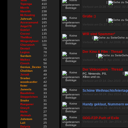
Teno
880
[
Topenga
410
Verfasst am Di 28. Feb 2012, 02:
Merrik
257
Maorith
238
Mr.Keating
228
Grüße :)
Jahrsah
184
[
Acceramond
165
Verfasst am Do 27. Okt 2011, 07:
Angel78
137
Gotriel
135
Cocosi
135
W!R sind Spammer²
TheMice
121
[
Gehe zu
Wingedghost
120
Verfasst am Mo 14. Jul 2008, 11:
Charunish
111
Deotail
79
Der Kino & Film - Thread
Legius
78
[
Gehe
Sardam
77
Maikez
62
Verfasst am Mo 6. Apr 2009, 15:5
Ciresh
56
Genius_Dexter
53
Der Videospiele - Thread
Choildan
49
[
PC, Nintendo, PS,
Jerodi
49
XBox und co.
Sradac
47
Verfasst am Di 14. Dez 2010, 10:
woodcastler
42
fister
40
Janeela
38
Schöne Weihnachtsfeiertag
Baudolino
33
Verfasst am Mi 24. Dez 2014, 16:
Stoppelchen
33
Snake
31
Handy geklaut, Nummern we
Rueganer
30
Oneyll
28
Verfasst am Sa 26. Jul 2014, 12:
Malte
27
Akimah
26
GGG-F2P-Path of Exile
Johntom
26
Verfasst am Sa 25. Jan 2014, 14
Lali
25
Dalyria
25