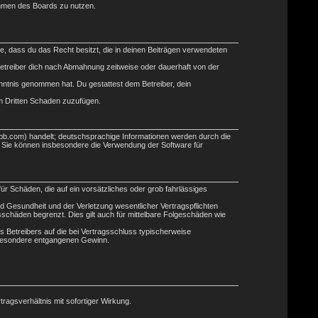
Rahmen des Boards zu nutzen.
ere, dass du das Recht besitzt, die in deinen Beiträgen verwendeten
etreiber dich nach Abmahnung zeitweise oder dauerhaft von der
Kenntnis genommen hat. Du gestattest dem Betreiber, dein
em Dritten Schaden zuzufügen.
bb.com) handelt; deutschsprachige Informationen werden durch die
. Sie können insbesondere die Verwendung der Software für
ür Schäden, die auf ein vorsätzliches oder grob fahrlässiges
d Gesundheit und der Verletzung wesentlicher Vertragspflichten
schäden begrenzt. Dies gilt auch für mittelbare Folgeschäden wie
 Betreibers auf die bei Vertragsschluss typischerweise
sbesondere entgangenen Gewinn.
agsverhältnis mit sofortiger Wirkung.