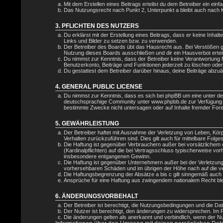
Mit dem Erstellen eines Beitrags erteilst du dem Betreiber ein ei
Das Nutzungsrecht nach Punkt 2, Unterpunkt a bleibt auch nach
3. PFLICHTEN DES NUTZERS
Du erklärst mit der Erstellung eines Beitrags, dass er keine Inhal
Links und Bilder zu setzen bzw. zu verwenden.
Der Betreiber des Boards übt das Hausrecht aus. Bei Verstößen 
Nutzung dieses Boards ausschließen und dir ein Hausverbot ertei
Du nimmst zur Kenntnis, dass der Betreiber keine Verantwortung für
Benutzerkonto, Beiträge und Funktionen jederzeit zu löschen oder
Du gestattest dem Betreiber darüber hinaus, deine Beiträge abzuä
4. GENERAL PUBLIC LICENSE
Du nimmst zur Kenntnis, dass es sich bei phpBB um eine unter d
deutschsprachige Community unter www.phpbb.de zur Verfügung ges
bestimmte Zwecke nicht untersagen oder auf Inhalte fremder For
5. GEWÄHRLEISTUNG
Der Betreiber haftet mit Ausnahme der Verletzung von Leben, Körpe
Verhalten zurückzuführen sind. Dies gilt auch für mittelbare Fo
Die Haftung ist gegenüber Verbrauchern außer bei vorsätzlichem 
(Kardinalpflichten) auf die bei Vertragsschluss typischerweise v
insbesondere entgangenen Gewinn.
Die Haftung ist gegenüber Unternehmern außer bei der Verletzung
vorhersehbaren Schäden und im übrigen der Höhe nach auf die ve
Die Haftungsbegrenzung der Absätze a bis c gilt sinngemäß auch z
Ansprüche für eine Haftung aus zwingendem nationalem Recht ble
6. ÄNDERUNGSVORBEHALT
Der Betreiber ist berechtigt, die Nutzungsbedingungen und die Dat
Der Nutzer ist berechtigt, den änderungen zu widersprechen. Im 
Die änderungen gelten als anerkannt und verbindlich, wenn der N