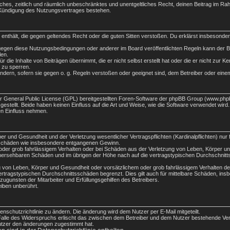
nfaches, zeitlich und räumlich unbeschränktes und unentgeltliches Recht, deinen Beitrag im 
 Kündigung des Nutzungsvertrages bestehen.
te enthält, die gegen geltendes Recht oder die guten Sitten verstoßen. Du erklärst insbesond
gegen diese Nutzungsbedingungen oder anderer im Board veröffentlichten Regeln kann der B
len.
 die Inhalte von Beiträgen übernimmt, die er nicht selbst erstellt hat oder die er nicht zur 
 zu sperren.
ndern, sofern sie gegen o. g. Regeln verstoßen oder geeignet sind, dem Betreiber oder ein
er General Public License (GPL) bereitgestellten Foren-Software der phpBB Group (www.php
tellt. Beide haben keinen Einfluss auf die Art und Weise, wie die Software verwendet wird
en Einfluss nehmen.
r und Gesundheit und der Verletzung wesentlicher Vertragspflichten (Kardinalpflichten) nur f
lgeschäden wie insbesondere entgangenen Gewinn.
oder grob fahrlässigem Verhalten oder bei Schäden aus der Verletzung von Leben, Körper un
orhersehbaren Schäden und im übrigen der Höhe nach auf die vertragstypischen Durchschnitts
 von Leben, Körper und Gesundheit oder vorsätzlichem oder grob fahrlässigem Verhalten des
rtragstypischen Durchschnittsschäden begrenzt. Dies gilt auch für mittelbare Schäden, in
ugunsten der Mitarbeiter und Erfüllungsgehilfen des Betreibers.
iben unberührt.
enschutzrichtlinie zu ändern. Die änderung wird dem Nutzer per E-Mail mitgeteilt.
Falle des Widerspruchs erlischt das zwischen dem Betreiber und dem Nutzer bestehende Vertr
utzer den änderungen zugestimmt hat.