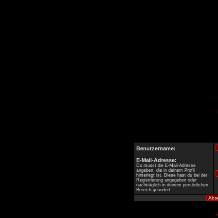
Benutzername:
E-Mail-Adresse:
Du musst die E-Mail-Adresse
angeben, die in deinem Profil
hinterlegt ist. Diese hast du bei der
Registrierung angegeben oder
nachträglich in deinem persönlichen
Bereich geändert.