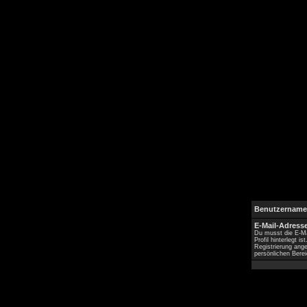
Benutzername
E-Mail-Adresse
Du musst die E-Ma
Profil hinterlegt is
Registrierung ang
persönlichen Berei