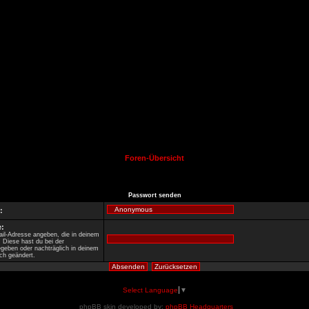
Foren-Übersicht
Passwort senden
:
:
il-Adresse angeben, die in deinem
t. Diese hast du bei der
egeben oder nachträglich in deinem
ch geändert.
Select Language
▼
phpBB skin developed by:
phpBB Headquarters