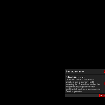
Benutzername:
E-Mail-Adresse:
Du musst die E-Mail-Adresse
angeben, die in deinem Profil
hinterlegt ist. Diese hast du bei der
Registrierung angegeben oder
nachträglich in deinem persönlichen
Bereich geändert.