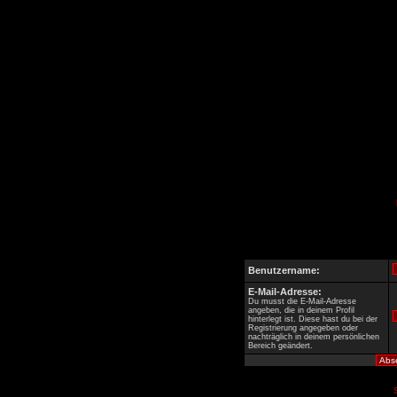
Benutzername:
E-Mail-Adresse:
Du musst die E-Mail-Adresse
angeben, die in deinem Profil
hinterlegt ist. Diese hast du bei der
Registrierung angegeben oder
nachträglich in deinem persönlichen
Bereich geändert.