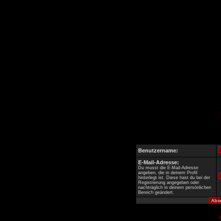
Benutzername:
E-Mail-Adresse:
Du musst die E-Mail-Adresse
angeben, die in deinem Profil
hinterlegt ist. Diese hast du bei der
Registrierung angegeben oder
nachträglich in deinem persönlichen
Bereich geändert.