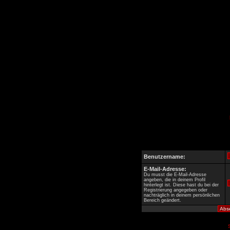
Benutzername:
E-Mail-Adresse:
Du musst die E-Mail-Adresse
angeben, die in deinem Profil
hinterlegt ist. Diese hast du bei der
Registrierung angegeben oder
nachträglich in deinem persönlichen
Bereich geändert.