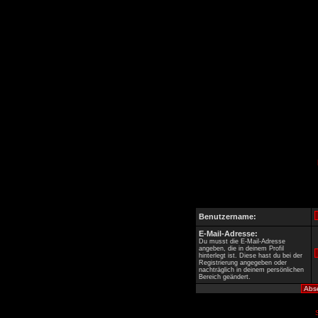
Benutzername:
E-Mail-Adresse:
Du musst die E-Mail-Adresse
angeben, die in deinem Profil
hinterlegt ist. Diese hast du bei der
Registrierung angegeben oder
nachträglich in deinem persönlichen
Bereich geändert.