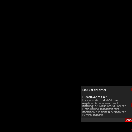
Benutzername:
E-Mail-Adresse:
Du musst die E-Mail-Adresse
angeben, die in deinem Profil
hinterlegt ist. Diese hast du bei der
Registrierung angegeben oder
nachträglich in deinem persönlichen
Bereich geändert.