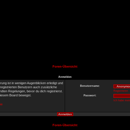
Foren-Übersicht
Anmelden
rung ist in wenigen Augenblicken erledigt und
Benutzername:
 registrierten Benutzern auch zusätzliche
ten Regelungen, bevor du dich registrierst.
Registrieren
 diesem Board bewegst.
Passwort:
Ich habe mei
ie
Foren-Übersicht