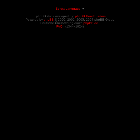
Select Language
▼
phpBB skin developed by:
phpBB Headquarters
Powered by
phpBB
© 2000, 2002, 2005, 2007 phpBB Group
Deutsche Übersetzung durch
phpBB.de
FAQ
| (
1344x1024)