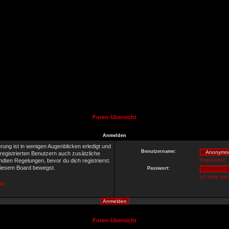
Foren-Übersicht
Anmelden
rung ist in wenigen Augenblicken erledigt und
Benutzername:
 registrierten Benutzern auch zusätzliche
ten Regelungen, bevor du dich registrierst.
Registrieren
 diesem Board bewegst.
Passwort:
Ich habe mei
ie
Foren-Übersicht