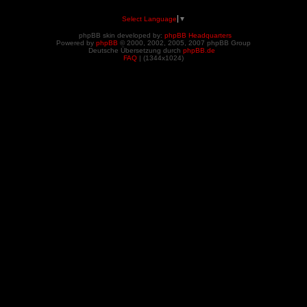
Select Language
▼
phpBB skin developed by:
phpBB Headquarters
Powered by
phpBB
© 2000, 2002, 2005, 2007 phpBB Group
Deutsche Übersetzung durch
phpBB.de
FAQ
| (
1344x1024)