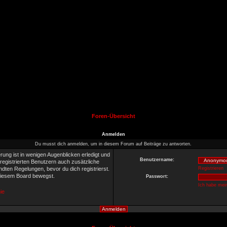
Foren-Übersicht
Anmelden
Du musst dich anmelden, um in diesem Forum auf Beiträge zu antworten.
rung ist in wenigen Augenblicken erledigt und
Benutzername:
 registrierten Benutzern auch zusätzliche
ten Regelungen, bevor du dich registrierst.
Registrieren
 diesem Board bewegst.
Passwort:
Ich habe mei
ie