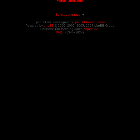
Foren-Übersicht
Select Language
▼
phpBB skin developed by:
phpBB Headquarters
Powered by
phpBB
© 2000, 2002, 2005, 2007 phpBB Group
Deutsche Übersetzung durch
phpBB.de
FAQ
| (
1344x1024)