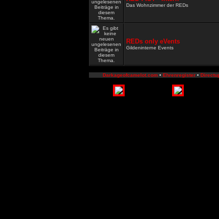
Das Wohnzimmer der REDs
REDs only eVents
Gildeninterne Events
Darkageofcamelot.com
•
Ehrenregister
•
Directu