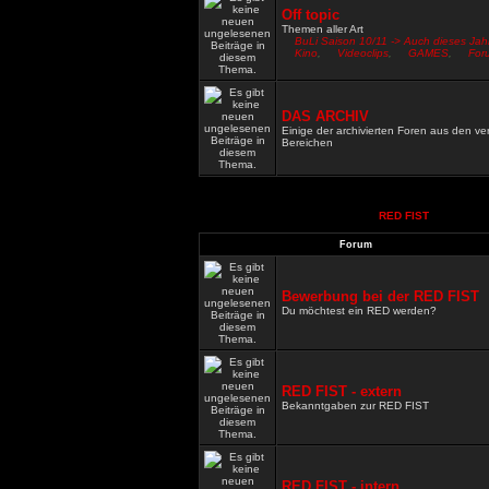
Off topic
Themen aller Art
BuLi Saison 10/11 -> Auch dieses Jah
Kino
,
Videoclips
,
GAMES
,
For
DAS ARCHIV
Einige der archivierten Foren aus den v
Bereichen
RED FIST
Forum
Bewerbung bei der RED FIST
Du möchtest ein RED werden?
RED FIST - extern
Bekanntgaben zur RED FIST
RED FIST - intern