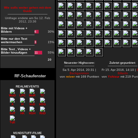
Wie solls weiter gehen mit dem
Guide
Umfrage endete am So 12. Feb
2012, 23:36
Bitte mit Videos +
Bildern
6
30%
Bitte nur den Text
weitermachen
3
15%
Bitte Text , Videos +
Bilder hinzufügen
11
55%
20
Neuester Highscore:
Zuletzt gepunktet:
Sa 5. Apr 2014, 20:31 |
Fr 15. Apr 2016, 14:10 |
Backgammon
Billards
RF-Schaufenster
von
reiver
mit 169 Punkten
von
Yshisur
mit 219 Pun
REALMEVENTS
WoD
LPC
MnR
TC
A
H
VoD
HSG
SdT
HK
HSH
RitD
TqE
M1NDSTUFF-FILME