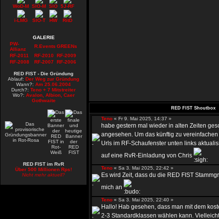
WoD-M
SIO-M
SIO
5J-RF
i-LMG
SIO-T
HW
RitD
GALERIE
PW-
R.Events
GREENs
Allianz
RF-2011
RF-2010
RF-2009
RF-2008
RF-2007
RF-2006
RED FIST - Die Gründung
Ablauf:
Der Weg zur Gründung
Wann?:
Am 25.06.2004
Durch?:
Teno + 7 Mitstreiter
Wo?:
Avalon, Albion, Caer
Gothwaite
RED FIST Shoutbox
Teno
« Fr 9. Mai 2025, 14:37 »
habe gestern mal wieder in alten Zeiten ges
angesehen. Um das künftig zu vereinfachen 
Urls im RF-Schaufenster unten links aktualis
auf eine RvR-Einladung von Chris
RED FIST im RvR
Teno
« Sa 3. Mai 2025, 22:42 »
Über 500 Millionen Rps!
Es wird Zeit, dass du die RED FIST Stammgru
Nicht mehr aktuell?
mich an
Teno
« Sa 3. Mai 2025, 22:40 »
Hallo! Hab gesehen, dass man mit dem kost
2-3 Standardklassen wählen kann. Vielleicht 