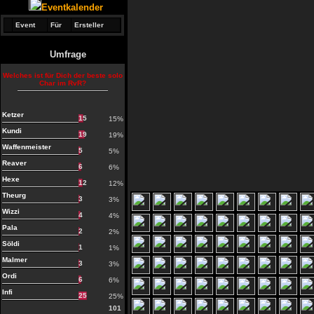
Eventkalender
Event
Für
Ersteller
Umfrage
Welches ist für Dich der beste solo
Char im RvR?
Ketzer
15
15%
Kundi
19
19%
Waffenmeister
5
5%
Reaver
6
6%
Hexe
12
12%
Theurg
3
3%
Wizzi
4
4%
Pala
2
2%
Söldi
1
1%
Malmer
3
3%
Ordi
6
6%
Infi
25
25%
101