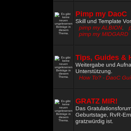
Pimp my DaoC
Skill und Template Vo
pimp my ALBION
,
pimp my MIDGARD
Tips, Guides & 
Weitergabe und Aufna
Unterstützung.
How To? - DaoC Gu
GRATZ MIR!
Das Gratulationsforum
Geburtstage, RvR-Err
gratzwürdig ist.