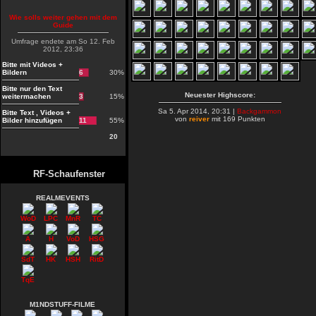
Wie solls weiter gehen mit dem
Guide
Umfrage endete am So 12. Feb
2012, 23:36
Bitte mit Videos +
Bildern
6
30%
Bitte nur den Text
Neuester Highscore:
weitermachen
3
15%
Sa 5. Apr 2014, 20:31 |
Backgammon
Bitte Text , Videos +
von
reiver
mit 169 Punkten
Bilder hinzufügen
11
55%
20
RF-Schaufenster
REALMEVENTS
WoD
LPC
MnR
TC
A
H
VoD
HSG
SdT
HK
HSH
RitD
TqE
M1NDSTUFF-FILME