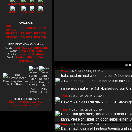
WoD-M
SIO-M
SIO
5J-RF
i-LMG
SIO-T
HW
RitD
GALERIE
PW-
R.Events
GREENs
Allianz
RF-2011
RF-2010
RF-2009
RF-2008
RF-2007
RF-2006
RED FIST - Die Gründung
Ablauf:
Der Weg zur Gründung
Wann?:
Am 25.06.2004
Durch?:
Teno + 7 Mitstreiter
Wo?:
Avalon, Albion, Caer
Gothwaite
RED 
Teno
« Fr 9. Mai 2025, 14:37 »
habe gestern mal wieder in alten Zeiten ge
zu vereinfachen habe ich heute mal alle Urls
immernoch auf eine RvR-Einladung von Chr
Teno
« Sa 3. Mai 2025, 22:42 »
RED FIST im RvR
Es wird Zeit, dass du die RED FIST Stammgru
Über 500 Millionen Rps!
Nicht mehr aktuell?
Teno
« Sa 3. Mai 2025, 22:40 »
Hallo! Hab gesehen, dass man mit dem kost
kann. Vielleicht spiel ich doch lieber einen 50
Ciresh
« Fr 2. Mai 2025, 20:00 »
Dann mach das mal Freitags Abends und sag 