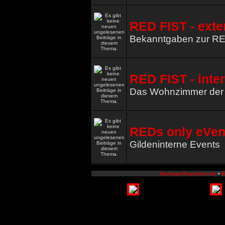
RED FIST - exte
Bekanntgaben zur R
RED FIST - inte
Das Wohnzimmer de
REDs only eVen
Gildeninterne Events
Darkageofcamelot.com
•
E