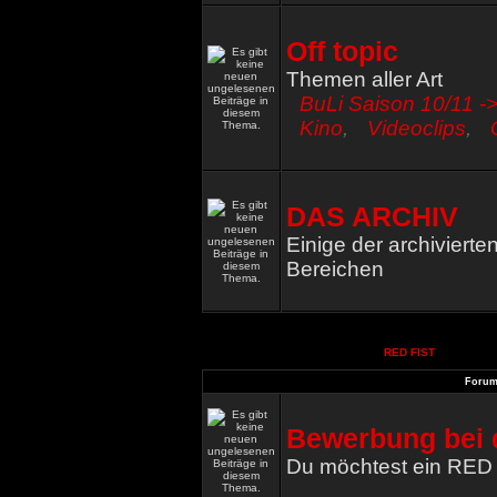
Off topic
Themen aller Art
BuLi Saison 10/11 ->
Kino
,
Videoclips
,
DAS ARCHIV
Einige der archiviert
Bereichen
RED FIST
Foru
Bewerbung bei 
Du möchtest ein RED