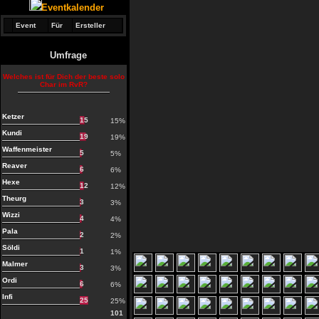
Eventkalender
Event
Für
Ersteller
Umfrage
Welches ist für Dich der beste solo
Char im RvR?
Ketzer
15
15%
Kundi
19
19%
Waffenmeister
5
5%
Reaver
6
6%
Hexe
12
12%
Theurg
3
3%
Wizzi
4
4%
Pala
2
2%
Söldi
1
1%
Malmer
3
3%
Ordi
6
6%
Infi
25
25%
101