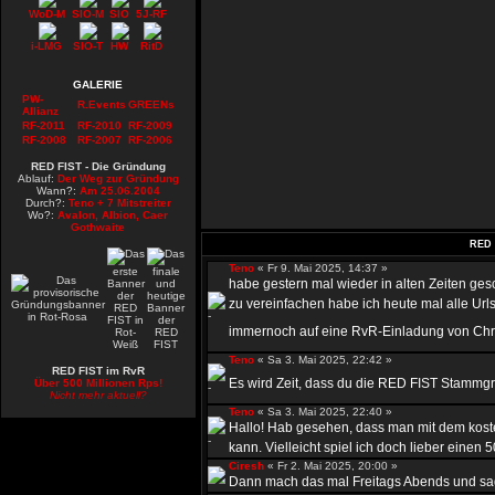
WoD-M
SIO-M
SIO
5J-RF
i-LMG
SIO-T
HW
RitD
GALERIE
PW-
R.Events
GREENs
Allianz
RF-2011
RF-2010
RF-2009
RF-2008
RF-2007
RF-2006
RED FIST - Die Gründung
Ablauf:
Der Weg zur Gründung
Wann?:
Am 25.06.2004
Durch?:
Teno + 7 Mitstreiter
Wo?:
Avalon, Albion, Caer
Gothwaite
RED 
Teno
« Fr 9. Mai 2025, 14:37 »
habe gestern mal wieder in alten Zeiten ge
zu vereinfachen habe ich heute mal alle Urls
immernoch auf eine RvR-Einladung von Chr
Teno
« Sa 3. Mai 2025, 22:42 »
RED FIST im RvR
Es wird Zeit, dass du die RED FIST Stammgru
Über 500 Millionen Rps!
Nicht mehr aktuell?
Teno
« Sa 3. Mai 2025, 22:40 »
Hallo! Hab gesehen, dass man mit dem kost
kann. Vielleicht spiel ich doch lieber einen 50
Ciresh
« Fr 2. Mai 2025, 20:00 »
Dann mach das mal Freitags Abends und sag 