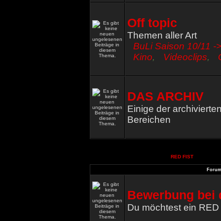
Off topic
Themen aller Art
BuLi Saison 10/11 ->
Kino
,
Videoclips
,
DAS ARCHIV
Einige der archiviert
Bereichen
RED FIST
Foru
Bewerbung bei 
Du möchtest ein RED