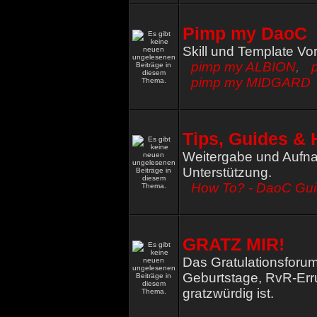
Pimp my DaoC
Skill und Template Vo
pimp my ALBION
,
pimp my MIDGARD
Tips, Guides & 
Weitergabe und Aufna
Unterstützung.
How To? - DaoC Gu
GRATZ MIR!
Das Gratulationsforum
Geburtstage, RvR-Err
gratzwürdig ist.