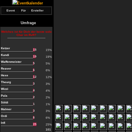
Eventkalender
Event
Für
Ersteller
Umfrage
Welches ist für Dich der beste solo
Char im RvR?
Ketzer
15
15%
Kundi
19
19%
Waffenmeister
5
5%
Reaver
6
6%
Hexe
12
12%
Theurg
3
3%
Wizzi
4
4%
Pala
2
2%
Söldi
1
1%
Malmer
3
3%
Ordi
6
6%
Infi
25
25%
101