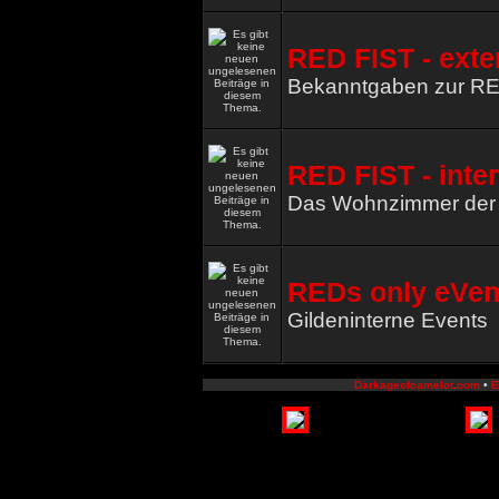
RED FIST - exte
Bekanntgaben zur R
RED FIST - inte
Das Wohnzimmer de
REDs only eVen
Gildeninterne Events
Darkageofcamelot.com
•
E