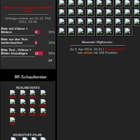
Wie solls weiter gehen mit dem
Guide
Umfrage endete am So 12. Feb
2012, 23:36
Bitte mit Videos +
Bildern
6
30%
Bitte nur den Text
Neuester Highscore:
weitermachen
3
15%
Sa 5. Apr 2014, 20:31 |
Backgammon
Bitte Text , Videos +
von
reiver
mit 169 Punkten
Bilder hinzufügen
11
55%
20
RF-Schaufenster
REALMEVENTS
WoD
LPC
MnR
TC
A
H
VoD
HSG
SdT
HK
HSH
RitD
TqE
M1NDSTUFF-FILME