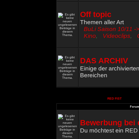
Off topic
Themen aller Art
BuLi Saison 10/11 ->
Kino
,
Videoclips
,
DAS ARCHIV
Einige der archiviert
Bereichen
RED FIST
Foru
Bewerbung bei 
Du möchtest ein RED