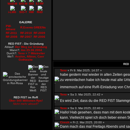
WoD-M
SIO-M
SIO
5J-RF
i-LMG
SIO-T
HW
RitD
GALERIE
PW-
R.Events
GREENs
Allianz
RF-2011
RF-2010
RF-2009
RF-2008
RF-2007
RF-2006
RED FIST - Die Gründung
Ablauf:
Der Weg zur Gründung
Wann?:
Am 25.06.2004
Durch?:
Teno + 7 Mitstreiter
Wo?:
Avalon, Albion, Caer
Gothwaite
RED 
Teno
« Fr 9. Mai 2025, 14:37 »
habe gestern mal wieder in alten Zeiten ge
zu vereinfachen habe ich heute mal alle Urls
immernoch auf eine RvR-Einladung von Chr
Teno
« Sa 3. Mai 2025, 22:42 »
RED FIST im RvR
Es wird Zeit, dass du die RED FIST Stammgru
Über 500 Millionen Rps!
Nicht mehr aktuell?
Teno
« Sa 3. Mai 2025, 22:40 »
Hallo! Hab gesehen, dass man mit dem kost
kann. Vielleicht spiel ich doch lieber einen 50
Ciresh
« Fr 2. Mai 2025, 20:00 »
Dann mach das mal Freitags Abends und sag 