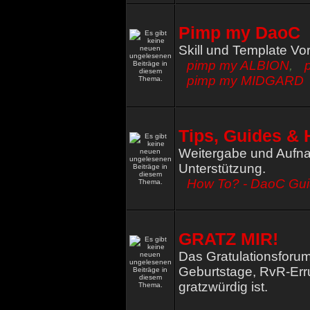
Pimp my DaoC
Skill und Template Vo
pimp my ALBION
,
pimp my MIDGARD
Tips, Guides & 
Weitergabe und Aufna
Unterstützung.
How To? - DaoC Gu
GRATZ MIR!
Das Gratulationsforum
Geburtstage, RvR-Err
gratzwürdig ist.