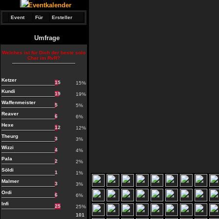
Eventkalender
Event
Für
Ersteller
Umfrage
Welches ist für Dich der beste solo
Char im RvR?
Ketzer
15
15%
Kundi
19
19%
Waffenmeister
5
5%
Reaver
6
6%
Hexe
12
12%
Theurg
3
3%
Wizzi
4
4%
Pala
2
2%
Söldi
1
1%
Malmer
3
3%
Ordi
6
6%
Infi
25
25%
101