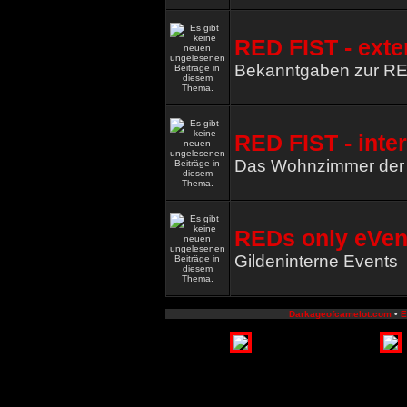
RED FIST - exte
Bekanntgaben zur R
RED FIST - inte
Das Wohnzimmer de
REDs only eVen
Gildeninterne Events
Darkageofcamelot.com
•
E