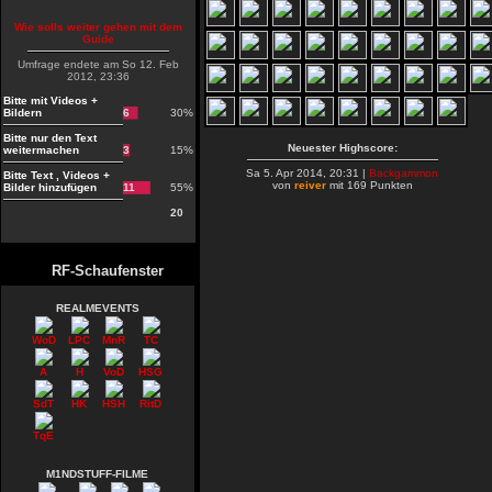
Wie solls weiter gehen mit dem
Guide
Umfrage endete am So 12. Feb
2012, 23:36
Bitte mit Videos +
Bildern
6
30%
Bitte nur den Text
Neuester Highscore:
weitermachen
3
15%
Sa 5. Apr 2014, 20:31 |
Backgammon
Bitte Text , Videos +
von
reiver
mit 169 Punkten
Bilder hinzufügen
11
55%
20
RF-Schaufenster
REALMEVENTS
WoD
LPC
MnR
TC
A
H
VoD
HSG
SdT
HK
HSH
RitD
TqE
M1NDSTUFF-FILME