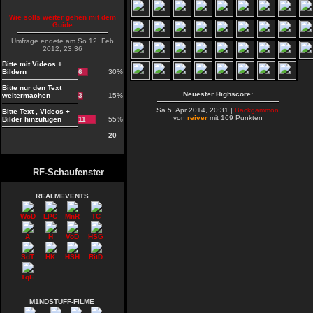
Wie solls weiter gehen mit dem
Guide
Umfrage endete am So 12. Feb
2012, 23:36
Bitte mit Videos +
Bildern
6
30%
Bitte nur den Text
Neuester Highscore:
weitermachen
3
15%
Sa 5. Apr 2014, 20:31 |
Backgammon
Bitte Text , Videos +
von
reiver
mit 169 Punkten
Bilder hinzufügen
11
55%
20
RF-Schaufenster
REALMEVENTS
WoD
LPC
MnR
TC
A
H
VoD
HSG
SdT
HK
HSH
RitD
TqE
M1NDSTUFF-FILME