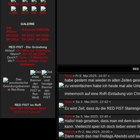
WoD-M
SIO-M
SIO
5J-RF
i-LMG
SIO-T
HW
RitD
GALERIE
PW-
R.Events
GREENs
Allianz
RF-2011
RF-2010
RF-2009
RF-2008
RF-2007
RF-2006
RED FIST - Die Gründung
Ablauf:
Der Weg zur Gründung
Wann?:
Am 25.06.2004
Durch?:
Teno + 7 Mitstreiter
Wo?:
Avalon, Albion, Caer
Gothwaite
RED 
Teno
« Fr 9. Mai 2025, 14:37 »
habe gestern mal wieder in alten Zeiten ge
zu vereinfachen habe ich heute mal alle Urls
immernoch auf eine RvR-Einladung von Chr
Teno
« Sa 3. Mai 2025, 22:42 »
RED FIST im RvR
Es wird Zeit, dass du die RED FIST Stammgru
Über 500 Millionen Rps!
Nicht mehr aktuell?
Teno
« Sa 3. Mai 2025, 22:40 »
Hallo! Hab gesehen, dass man mit dem kost
kann. Vielleicht spiel ich doch lieber einen 50
Ciresh
« Fr 2. Mai 2025, 20:00 »
Dann mach das mal Freitags Abends und sag 