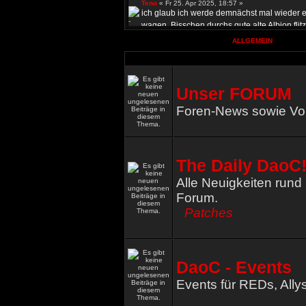
Teno
« Fr 25. Apr 2025, 18:57 »
ich glaub ich werde demnächst mal wieder e
wagen. Bisschen durchs gute alte Albion flitz
aemande
« Sa 8. Jun 2024, 18:59 »
ALLGEMEIN
Moinsen wer hier ist eigentlich noch akteull
,ich bin seit geraumer zeit wieder aktiv aber
Oneyll
« Di 7. Feb 2023, 23:43 »
Erster hier in 2023! ;-P
Unser FORUM
Teno
« So 15. Mai 2022, 22:59 »
Bananenbrot
Foren-News sowie Vo
Tikno
« Do 28. Apr 2022, 23:00 »
gulba
Roctin
« Do 28. Apr 2022, 22:58 »
Morane
Tikno
« Do 28. Apr 2022, 22:57 »
The Daily DaoC
morane
Tikno
« Do 28. Apr 2022, 22:35 »
Alle Neuigkeiten run
tikno
Forum.
Oneyll
« Mo 17. Jan 2022, 03:03 »
Hallo zusammen
Patches
Topenga
« Mo 18. Okt 2021, 17:29 »
aufm Freeshard...
aemande
« Mi 5. Mai 2021, 14:57 »
Moinsen, wer spielt eigentlich noch offiziell 
Gamble
« So 4. Apr 2021, 16:38 »
DaoC - Events
Huhu
Events für REDs, Ally
Teno
« Fr 12. Mär 2021, 16:53 »
red-fist.ddns.net, siehe auch rchts auf der F
Fred
« Fr 12. Mär 2021, 12:44 »