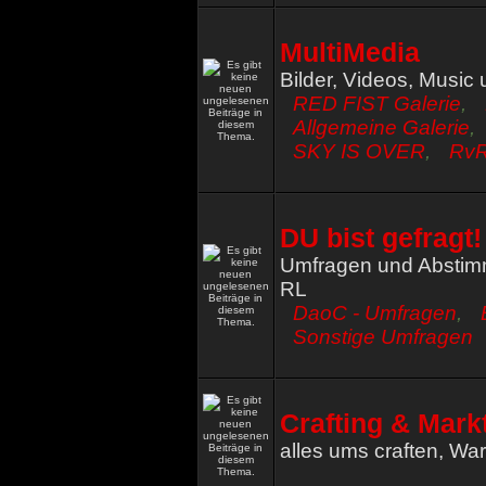
Danke Temo
Fred
« Fr 12. Mär 2021, 12:43 »
Kann mal einer den neuen TS serer reinsch
MultiMedia
Ravenyr
« Fr 12. Mär 2021, 10:38 »
Bilder, Videos, Music
Ja, bitte ;-)
Teno
« Do 11. Mär 2021, 23:15 »
RED FIST Galerie
,
Wiederbeleben is so ne Sache. Habs Diana
Allgemeine Galerie
,
Ruine ist. Mehr ein Museum als ein modernes 
SKY IS OVER
,
RvR
anmeldet, sonst muss ich euer PW neu set
zum RED machen? Ravenyr?
Ravenyr
« Di 9. Mär 2021, 14:39 »
Danke für das neue TS, hatte gestern ja gut f
DU bist gefragt!
Gamble
« So 7. Mär 2021, 13:59 »
ts is unter red-fist.ddns.net erreichbar
Umfragen und Absti
Gamble
« So 7. Mär 2021, 13:58 »
RL
btw neues ts hat jetzt das standardpw wie da
Gamble
« So 7. Mär 2021, 12:25 »
DaoC - Umfragen
,
ich brauch bitte noch die redfist rechte un
Sonstige Umfragen
erneuerung der ts viewer daten
Crafting & Mark
alles ums craften, W