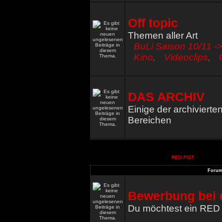
Off topic
Themen aller Art
BuLi Saison 10/11 ->
Kino
,
Videoclips
,
DAS ARCHIV
Einige der archiviert
Bereichen
RED FIST
Foru
Bewerbung bei 
Du möchtest ein RED