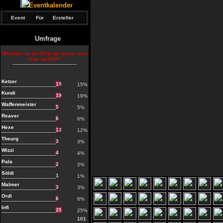
Eventkalender
Event
Für
Ersteller
Umfrage
Welches ist für Dich der beste solo
Char im RvR?
Ketzer
15
15%
Kundi
19
19%
Waffenmeister
5
5%
Reaver
6
6%
Hexe
12
12%
Theurg
3
3%
Wizzi
4
4%
Pala
2
2%
Söldi
1
1%
Malmer
3
3%
Ordi
6
6%
Infi
25
25%
101