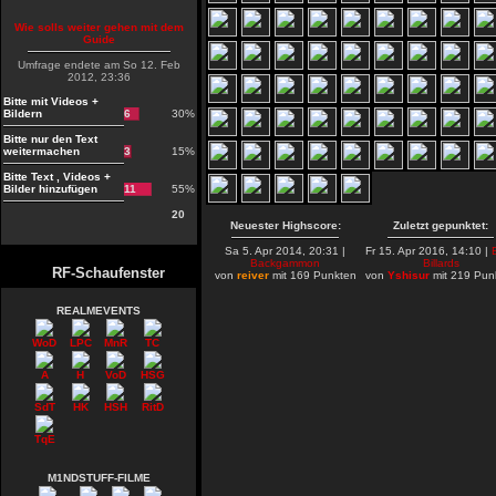
Wie solls weiter gehen mit dem
Guide
Umfrage endete am So 12. Feb
2012, 23:36
Bitte mit Videos +
Bildern
6
30%
Bitte nur den Text
weitermachen
3
15%
Bitte Text , Videos +
Bilder hinzufügen
11
55%
20
Neuester Highscore:
Zuletzt gepunktet:
Sa 5. Apr 2014, 20:31 |
Fr 15. Apr 2016, 14:10 |
Backgammon
Billards
RF-Schaufenster
von
reiver
mit 169 Punkten
von
Yshisur
mit 219 Pun
REALMEVENTS
WoD
LPC
MnR
TC
A
H
VoD
HSG
SdT
HK
HSH
RitD
TqE
M1NDSTUFF-FILME