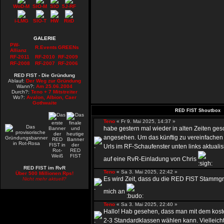
WoD-M
SIO-M
SIO
5J-RF
i-LMG
SIO-T
HW
RitD
GALERIE
PW-
R.Events
GREENs
Allianz
RF-2011
RF-2010
RF-2009
RF-2008
RF-2007
RF-2006
RED FIST - Die Gründung
Ablauf:
Der Weg zur Gründung
Wann?:
Am 25.06.2004
Durch?:
Teno + 7 Mitstreiter
Wo?:
Avalon, Albion, Caer
Gothwaite
RED FIST Shoutbox
Teno
« Fr 9. Mai 2025, 14:37 »
habe gestern mal wieder in alten Zeiten ges
angesehen. Um das künftig zu vereinfachen 
Urls im RF-Schaufenster unten links aktualis
auf eine RvR-Einladung von Chris
RED FIST im RvR
Teno
« Sa 3. Mai 2025, 22:42 »
Über 500 Millionen Rps!
Es wird Zeit, dass du die RED FIST Stammgru
Nicht mehr aktuell?
mich an
Teno
« Sa 3. Mai 2025, 22:40 »
Hallo! Hab gesehen, dass man mit dem kost
2-3 Standardklassen wählen kann. Vielleicht 