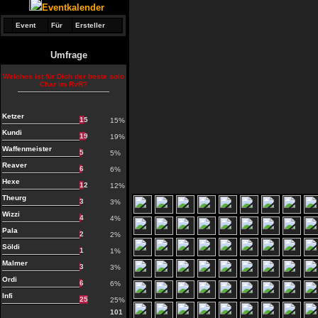
Eventkalender
Event
Für
Ersteller
Umfrage
Welches ist für Dich der beste solo
Char im RvR?
Ketzer
15
15%
Kundi
19
19%
Waffenmeister
5
5%
Reaver
6
6%
Hexe
12
12%
Theurg
3
3%
Wizzi
4
4%
Pala
2
2%
Söldi
1
1%
Malmer
3
3%
Ordi
6
6%
Infi
25
25%
101