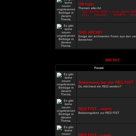
Off topic
Themen aller Art
BuLi Saison 10/11 -> Auch dieses Jah
Kino
,
Videoclips
,
GAMES
,
For
DAS ARCHIV
Einige der archivierten Foren aus den v
Bereichen
RED FIST
Forum
Bewerbung bei der RED FIST
Du möchtest ein RED werden?
RED FIST - extern
Bekanntgaben zur RED FIST
RED FIST - intern