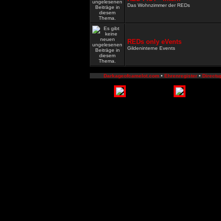
Das Wohnzimmer der REDs
REDs only eVents
Gildeninterne Events
Darkageofcamelot.com
•
Ehrenregister
•
Directu