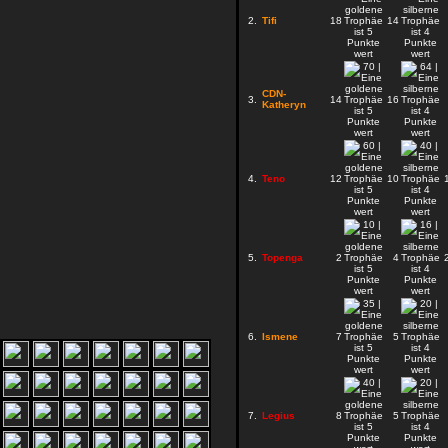
2.
Tifi
18
14
CDN-
3.
14
16
Katheryn
4.
Teno
12
10
5.
Topenga
2
4
6.
Ismene
7
5
7.
Legius
8
5