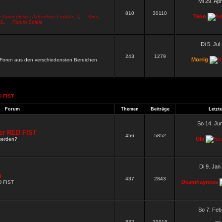
Mi 29. Ap
810
30110
Teno
> Auch dieses Jahr ohne Loddar ;-)
,
Kino
,
S
,
Forum Spiele
Di 5. Jul
243
1279
Morrig
n Foren aus den verschiedensten Bereichen
 FIST
.
Forum
Themen
Beiträge
Letzte
So 14. Ju
er RED FIST
456
5852
Ulli
werden?
Di 9. Jan
n
437
2843
Deamhayness
D FIST
So 7. Feb
n
832
20919