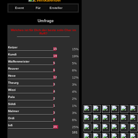
Eventkalender
Event
Für
Ersteller
Umfrage
Welches ist für Dich der beste solo Char im
RvR?
Ketzer
15
15%
Kundi
19
19%
Waffenmeister
5
5%
Reaver
6
6%
Hexe
12
12%
Theurg
3
3%
Wizzi
4
4%
Pala
2
2%
Söldi
1
1%
Malmer
3
3%
Ordi
6
6%
Infi
25
25%
101