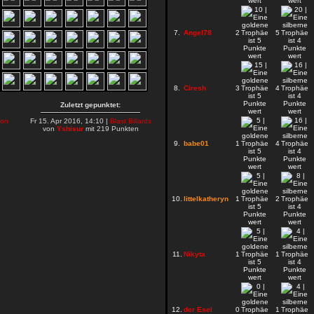
7.
Angel78
2
5
8.
Ciresh
3
4
Zuletzt gepunktet:
on
Fr 15. Apr 2016, 14:10 |
Blast Billards
von
Yshisur
mit 219 Punkten
9.
babe01
1
4
10.
littelkatheryn
1
2
11.
Nikyta
1
1
12.
der Esel
0
1