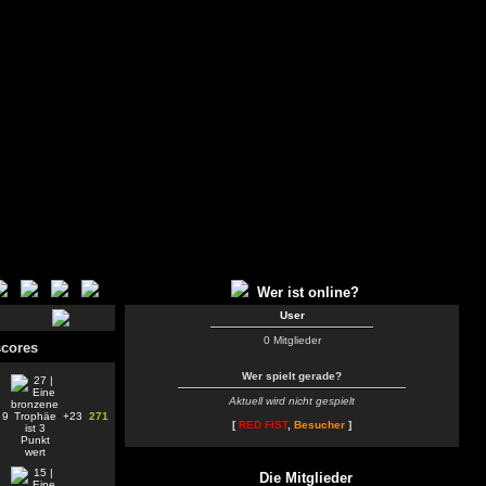
Wer ist online?
User
0 Mitglieder
cores
Wer spielt gerade?
Aktuell wird nicht gespielt
9
+23
271
[
RED FIST
,
Besucher
]
Die Mitglieder