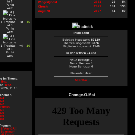
2651
29
54
Wingedghost
2621
181
133
Ciresh
2567
41
50
Angel78
1
+0
16
Statistik
Insgesamt
Beiträge insgesamt:
87129
Themen insgesamt:
6376
1
+4
16
Mitglieder insgesamt:
1140
In den letzten 24 Std
Neue Beiträge
0
Neue Themen
0
Neue Benutzer
0
Neuester User
rag im Thema
AllanKar
 Beta
von
Teno
 2026, 11:13
Change-O-Mat
 Themen
024
023
022
rstatus
021
020
019
018
Themen
d SPAmm3R!!
d Spammer²
all-Thread