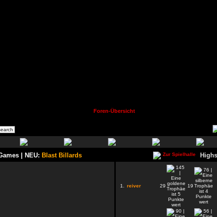
Foren-Übersicht
 Games | NEU:
Blast Billards
Highs
1.
reiver
29
19