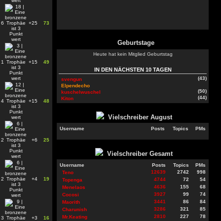
6
+25
73
Geburtstage
Heute hat kein Mitglied Geburtstag
1
+15
49
IN DEN NÄCHSTEN 10 TAGEN
(43)
svengun
Elpendecho
(50)
kuschelwuschel
(44)
Kiton
4
+15
48
Vielschreiber
August
Username
Posts
Topics
PMs
2
+6
25
Vielschreiber Gesamt
Username
Posts
Topics
PMs
12639
2742
998
Teno
2
+4
19
4744
72
54
Topenga
4636
155
68
Menelaos
3927
99
74
Cocosi
3441
86
84
Maorith
3286
321
85
Charunish
2810
227
78
Mr.Keating
3
+3
16