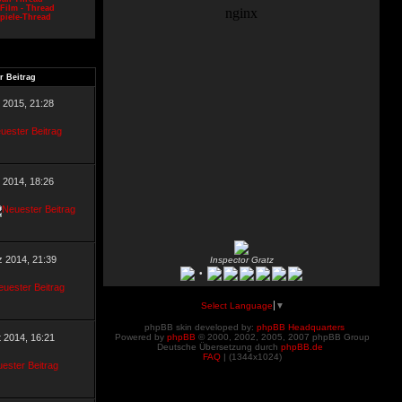
Film - Thread
piele-Thread
r Beitrag
l 2015, 21:28
 2014, 18:26
z 2014, 21:39
Inspector Gratz
•
Select Language
▼
phpBB skin developed by:
phpBB Headquarters
t 2014, 16:21
Powered by
phpBB
© 2000, 2002, 2005, 2007 phpBB Group
Deutsche Übersetzung durch
phpBB.de
FAQ
| (
1344x1024)