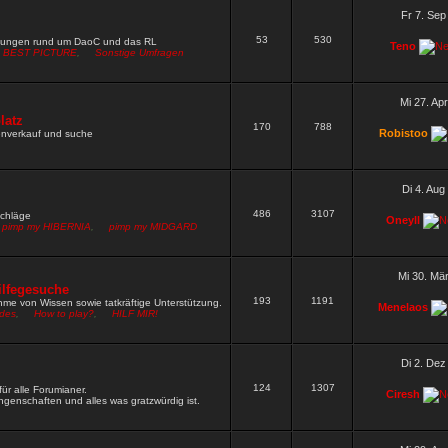
W neu setzen
Wen darf ich nach Fred und Gamble noch alles
Fr 7. Sep
53
530
9 »
mungen rund um DaoC und das RL
Teno
BEST PICTURE
,
Sonstige Umfragen
rn ja gut funktioniert
9 »
hbar
8 »
Mi 27. Ap
rdpw wie das vom zirkel
latz
5 »
170
788
Robistoo
renverkauf und suche
 rechte und müsste dich irgendwie pn mässig erreichen wegen
Di 4. Aug
486
3107
schläge
Oneyll
pimp my HIBERNIA
,
pimp my MIDGARD
Mi 30. Mä
ilfegesuche
193
1191
me von Wissen sowie tatkräftige Unterstützung.
Menelaos
ides
,
How to play?
,
HILF MIR!
Di 2. Dez
124
1307
ür alle Forumianer.
Ciresh
genschaften und alles was gratzwürdig ist.