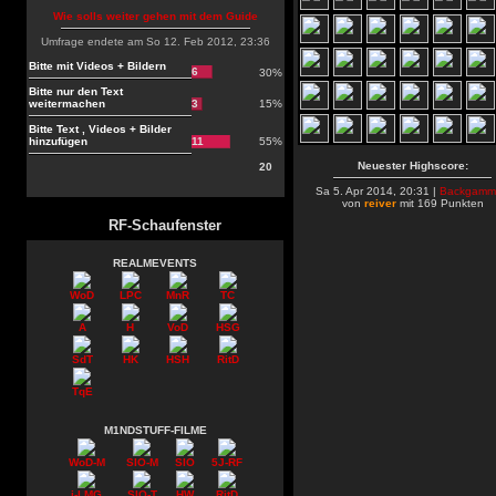
Wie solls weiter gehen mit dem Guide
Umfrage endete am So 12. Feb 2012, 23:36
Bitte mit Videos + Bildern
6
30%
Bitte nur den Text
weitermachen
3
15%
Bitte Text , Videos + Bilder
hinzufügen
11
55%
Neuester Highscore:
20
Sa 5. Apr 2014, 20:31 |
Backgamm
von
reiver
mit 169 Punkten
RF-Schaufenster
REALMEVENTS
WoD
LPC
MnR
TC
A
H
VoD
HSG
SdT
HK
HSH
RitD
TqE
M1NDSTUFF-FILME
WoD-M
SIO-M
SIO
5J-RF
i-LMG
SIO-T
HW
RitD