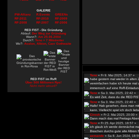
GALERIE
PW-Allianz
R.Events
GREENs
RF-2011
RF-2010
RF-2009
RF-2008
RF-2007
RF-2006
RED FIST - Die Gründung
Ablauf:
Der Weg zur Gründung
Wann?:
Am 25.06.2004
Durch?:
Teno + 7 Mitstreiter
Wo?:
Avalon, Albion, Caer Gothwaite
Teno
« Fr 9. Mai 2025, 14:37 »
RED FIST im RvR
habe gestern mal wieder in alten
Über 500 Millionen Rps!
vereinfachen habe ich heute mal al
Nicht mehr aktuell?
immernoch auf eine RvR-Einladun
Teno
« Sa 3. Mai 2025, 22:42 »
Es wird Zeit, dass du die RED FIS
Teno
« Sa 3. Mai 2025, 22:40 »
Hallo! Hab gesehen, dass man mit
kann. Vielleicht spiel ich doch lieb
Ciresh
« Fr 2. Mai 2025, 20:00 
Dann mach das mal Freitags Abend
Teno
« Fr 25. Apr 2025, 18:57 »
ich glaub ich werde demnächst ma
Bisschen durchs gute alte Albion fli
aemande
« Sa 8. Jun 2024, 18: