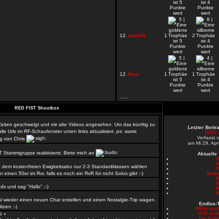
12.
andy69
1
2
12.
Sere
1
1
.....
RED FIST Shoutbox
 Zeiten geschwelgt und mir alte Videos angesehen. Um das künftig zu
Letzter Beit
le Urls im RF-Schaufenster unten links aktualisiert. ps: warte
TESO -
Verfasst 
g von Chris
am Mi 29. Apr
T Stammgruppe reaktivierst. Biete mich an
Aktuelle
2
2
 dem kostenfreien Ewigkeitsabo nur 2-3 Standardklassen wählen
2
er einen 50er im Rvr, falls es noch ein RvR für nicht Solos gibt :-)
Nutze
2
»
2
s und sag "Hallo" ;-)
2
2
l wieder einen neuen Char erstellen und einen Nostalgie-Trip wagen.
Endlos-
tzen :-)
REDs sin
59 »
W!R sin
Der Fußb