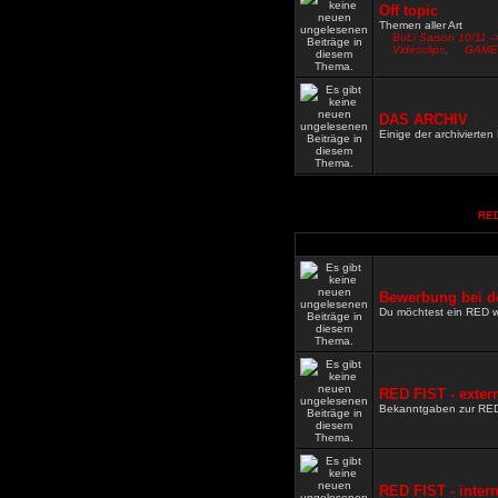
Off topic
Themen aller Art
BuLi Saison 10/11 -
Videoclips
,
GAME
DAS ARCHIV
Einige der archivierte
RED
Bewerbung bei d
Du möchtest ein RED 
RED FIST - exter
Bekanntgaben zur RE
RED FIST - inter