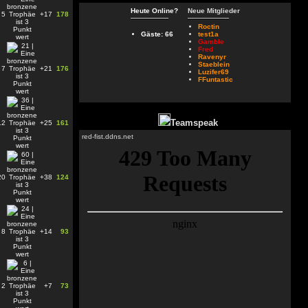
Heute Online?
Neue Mitglieder
5
+17
178
Roctin
Gäste: 66
test1a
Gamble
Fred
Ravenyr
Staeblein
7
+21
176
Luzifer69
FFuntastic
Teamspeak
12
+25
161
red-fist.ddns.net
20
+38
124
8
+14
93
2
+7
73