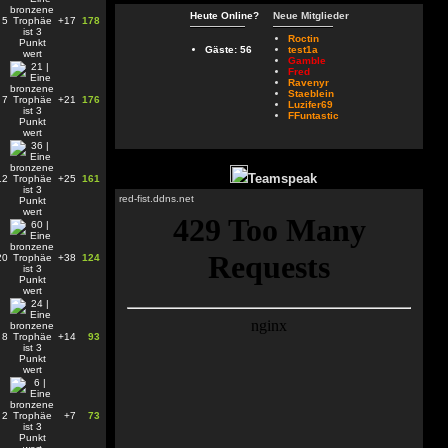
Heute Online?
Neue Mitglieder
5
+17
178
Roctin
Gäste: 56
test1a
Gamble
Fred
Ravenyr
Staeblein
7
+21
176
Luzifer69
FFuntastic
Teamspeak
12
+25
161
red-fist.ddns.net
20
+38
124
8
+14
93
2
+7
73