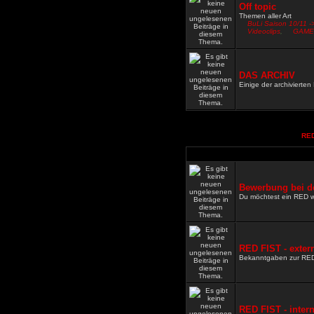
Off topic
Themen aller Art
BuLi Saison 10/11 -
Videoclips
,
GAME
DAS ARCHIV
Einige der archivierte
RED
Bewerbung bei d
Du möchtest ein RED 
RED FIST - exter
Bekanntgaben zur RE
RED FIST - inter