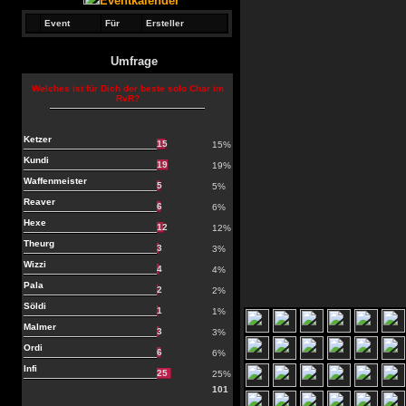
Eventkalender
Event
Für
Ersteller
Umfrage
Welches ist für Dich der beste solo Char im
RvR?
Ketzer
15
15%
Kundi
19
19%
Waffenmeister
5
5%
Reaver
6
6%
Hexe
12
12%
Theurg
3
3%
Wizzi
4
4%
Pala
2
2%
Söldi
1
1%
Malmer
3
3%
Ordi
6
6%
Infi
25
25%
101