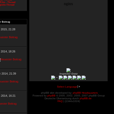
Film - Thread
piele-Thread
r Beitrag
l 2015, 21:28
 2014, 18:26
z 2014, 21:39
Inspector Gratz
•
Select Language
▼
phpBB skin developed by:
phpBB Headquarters
t 2014, 16:21
Powered by
phpBB
© 2000, 2002, 2005, 2007 phpBB Group
Deutsche Übersetzung durch
phpBB.de
FAQ
| (
1344x1024)