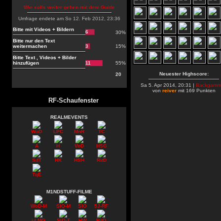
Wie solls weiter gehen mit dem Guide
Umfrage endete am So 12. Feb 2012, 23:36
Bitte mit Videos + Bildern
6
30%
Bitte nur den Text
weitermachen
3
15%
Bitte Text , Videos + Bilder
hinzufügen
11
55%
Neuester Highscore:
20
Sa 5. Apr 2014, 20:31 |
Backgamm
von
reiver
mit 169 Punkten
RF-Schaufenster
REALMEVENTS
WoD
LPC
MnR
TC
A
H
VoD
HSG
SdT
HK
HSH
RitD
TqE
M1NDSTUFF-FILME
WoD-M
SIO-M
SIO
5J-RF
i-LMG
SIO-T
HW
RitD