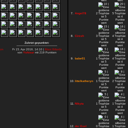
7.
Angel78
2
5
8.
Ciresh
3
4
Zuletzt gepunktet:
on
Fr 15. Apr 2016, 14:10 |
Blast Billards
von
Yshisur
mit 219 Punkten
9.
babe01
1
4
10.
littelkatheryn
1
2
11.
Nikyta
1
1
12.
der Esel
0
1