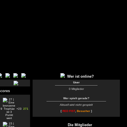
Wer ist online?
User
0 Mitglieder
cores
Wer spielt gerade?
Aktuell wird nicht gespielt
9
+23
271
[
RED FIST
,
Besucher
]
Die Mitglieder