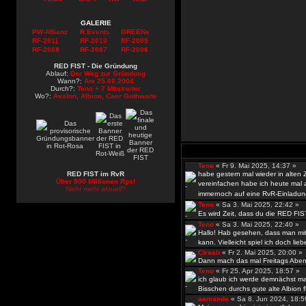
GALERIE
PW-Allianz
R.Events
GREENs
RF-2011
RF-2010
RF-2009
RF-2008
RF-2007
RF-2006
RED FIST - Die Gründung
Ablauf:
Der Weg zur Gründung
Wann?:
Am 25.06.2004
Durch?:
Teno + 7 Mitstreiter
Wo?:
Avalon, Albion, Caer Gothwaite
Teno
« Fr 9. Mai 2025, 14:37 »
RED FIST im RvR
habe gestern mal wieder in alten
Über 500 Millionen Rps!
vereinfachen habe ich heute mal al
Nicht mehr aktuell?
immernoch auf eine RvR-Einladun
Teno
« Sa 3. Mai 2025, 22:42 »
Es wird Zeit, dass du die RED FIS
Teno
« Sa 3. Mai 2025, 22:40 »
Hallo! Hab gesehen, dass man mit
kann. Vielleicht spiel ich doch lieb
Ciresh
« Fr 2. Mai 2025, 20:00 
Dann mach das mal Freitags Abend
Teno
« Fr 25. Apr 2025, 18:57 »
ich glaub ich werde demnächst ma
Bisschen durchs gute alte Albion fli
aemande
« Sa 8. Jun 2024, 18: