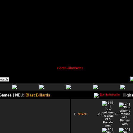
Foren-Übersicht
 Games | NEU:
Blast Billards
Highs
1.
reiver
29
19