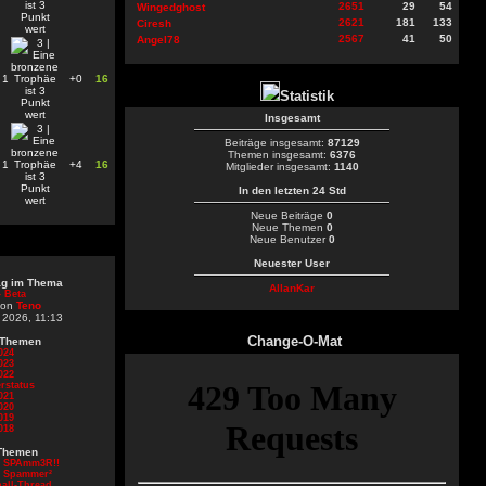
2651
29
54
Wingedghost
2621
181
133
Ciresh
2567
41
50
Angel78
1
+0
16
Statistik
Insgesamt
Beiträge insgesamt:
87129
Themen insgesamt:
6376
1
+4
16
Mitglieder insgesamt:
1140
In den letzten 24 Std
Neue Beiträge
0
Neue Themen
0
Neue Benutzer
0
Neuester User
rag im Thema
AllanKar
 Beta
von
Teno
 2026, 11:13
Change-O-Mat
 Themen
024
023
022
rstatus
021
020
019
018
Themen
d SPAmm3R!!
d Spammer²
all-Thread