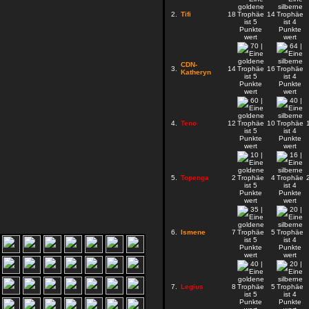
2.
Tifi
18
14
CDN-
3.
14
16
Katheryn
4.
Teno
12
10
5.
Topenga
2
4
6.
Ismene
7
5
7.
Legius
8
5