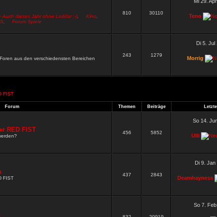
Mi 29. Ap
810
30110
Teno
> Auch dieses Jahr ohne Loddar ;-)
,
Kino
,
S
,
Forum Spiele
Di 5. Jul
243
1279
Morrig
n Foren aus den verschiedensten Bereichen
 FIST
.
Forum
Themen
Beiträge
Letzte
So 14. Ju
er RED FIST
456
5852
Ulli
werden?
Di 9. Jan
n
437
2843
Deamhayness
D FIST
So 7. Feb
n
832
20919