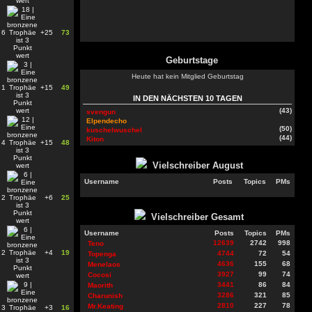
6
+25
73
Geburtstage
Heute hat kein Mitglied Geburtstag
1
+15
49
IN DEN NÄCHSTEN 10 TAGEN
(43)
svengun
Elpendecho
(50)
kuschelwuschel
(44)
Kiton
4
+15
48
Vielschreiber
August
Username
Posts
Topics
PMs
2
+6
25
Vielschreiber Gesamt
Username
Posts
Topics
PMs
12639
2742
998
Teno
2
+4
19
4744
72
54
Topenga
4636
155
68
Menelaos
3927
99
74
Cocosi
3441
86
84
Maorith
3286
321
85
Charunish
2810
227
78
Mr.Keating
3
+3
16