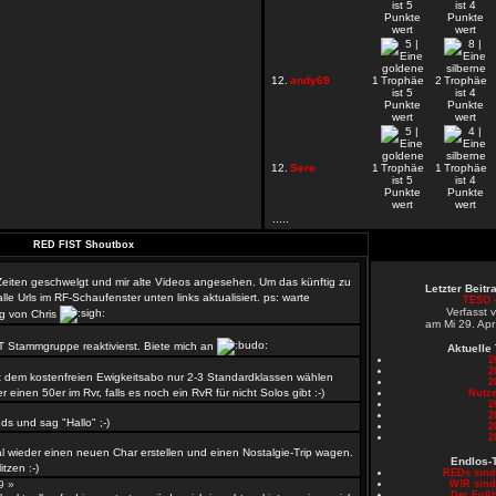
12.
andy69
1
2
12.
Sere
1
1
.....
RED FIST Shoutbox
 Zeiten geschwelgt und mir alte Videos angesehen. Um das künftig zu
Letzter Beit
le Urls im RF-Schaufenster unten links aktualisiert. ps: warte
TESO -
Verfasst 
g von Chris
am Mi 29. Apr
T Stammgruppe reaktivierst. Biete mich an
Aktuelle
2
2
 dem kostenfreien Ewigkeitsabo nur 2-3 Standardklassen wählen
2
er einen 50er im Rvr, falls es noch ein RvR für nicht Solos gibt :-)
Nutze
2
»
2
s und sag "Hallo" ;-)
2
2
l wieder einen neuen Char erstellen und einen Nostalgie-Trip wagen.
Endlos-
tzen :-)
REDs sin
59 »
W!R sin
Der Fußb