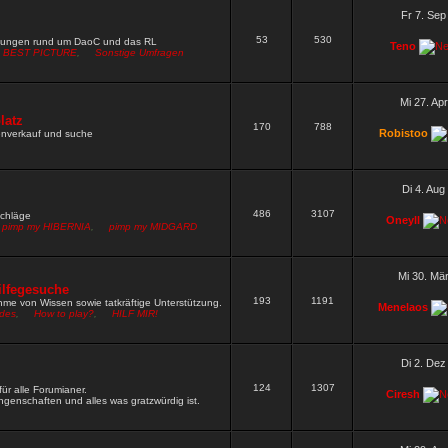
W neu setzen
Wen darf ich nach Fred und Gamble noch alles
Fr 7. Sep
53
530
9 »
mungen rund um DaoC und das RL
Teno
BEST PICTURE
,
Sonstige Umfragen
rn ja gut funktioniert
9 »
hbar
8 »
Mi 27. Ap
rdpw wie das vom zirkel
latz
5 »
170
788
Robistoo
renverkauf und suche
 rechte und müsste dich irgendwie pn mässig erreichen wegen
Di 4. Aug
486
3107
schläge
Oneyll
pimp my HIBERNIA
,
pimp my MIDGARD
Mi 30. Mä
ilfegesuche
193
1191
me von Wissen sowie tatkräftige Unterstützung.
Menelaos
ides
,
How to play?
,
HILF MIR!
Di 2. Dez
124
1307
ür alle Forumianer.
Ciresh
genschaften und alles was gratzwürdig ist.