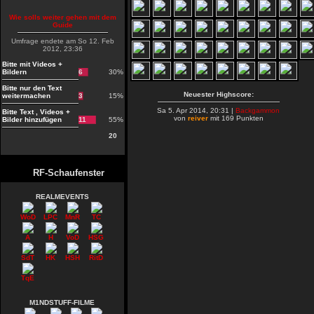
Wie solls weiter gehen mit dem
Guide
Umfrage endete am So 12. Feb
2012, 23:36
Bitte mit Videos +
Bildern
6
30%
Bitte nur den Text
Neuester Highscore:
weitermachen
3
15%
Sa 5. Apr 2014, 20:31 |
Backgammon
Bitte Text , Videos +
von
reiver
mit 169 Punkten
Bilder hinzufügen
11
55%
20
RF-Schaufenster
REALMEVENTS
WoD
LPC
MnR
TC
A
H
VoD
HSG
SdT
HK
HSH
RitD
TqE
M1NDSTUFF-FILME