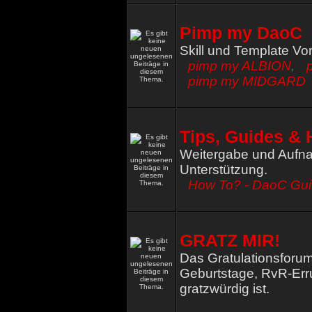
Pimp my DaoC
Skill und Template Vo
pimp my ALBION
,
pimp my MIDGARD
Tips, Guides & 
Weitergabe und Aufna
Unterstützung.
How To? - DaoC Gu
GRATZ MIR!
Das Gratulationsforum
Geburtstage, RvR-Err
gratzwürdig ist.