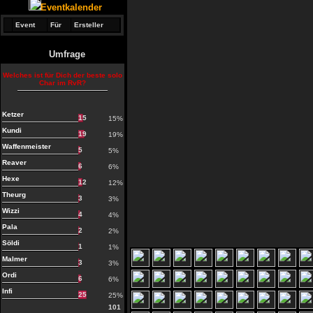
Eventkalender
Event
Für
Ersteller
Umfrage
Welches ist für Dich der beste solo
Char im RvR?
Ketzer
15
15%
Kundi
19
19%
Waffenmeister
5
5%
Reaver
6
6%
Hexe
12
12%
Theurg
3
3%
Wizzi
4
4%
Pala
2
2%
Söldi
1
1%
Malmer
3
3%
Ordi
6
6%
Infi
25
25%
101