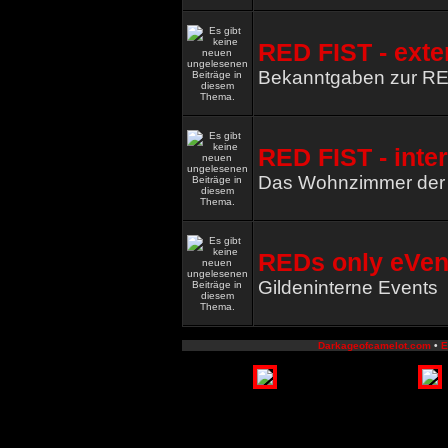
RED FIST - exte
Bekanntgaben zur R
RED FIST - inte
Das Wohnzimmer de
REDs only eVen
Gildeninterne Events
Darkageofcamelot.com
•
E