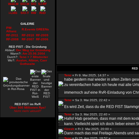
WoD-M
SIO-M
SIO
5J-RF
i-LMG
SIO-T
HW
RitD
GALERIE
PW-
R.Events
GREENs
Allianz
RF-2011
RF-2010
RF-2009
RF-2008
RF-2007
RF-2006
RED FIST - Die Gründung
Ablauf:
Der Weg zur Gründung
Wann?:
Am 25.06.2004
Durch?:
Teno + 7 Mitstreiter
Wo?:
Avalon, Albion, Caer
Gothwaite
RED 
Teno
« Fr 9. Mai 2025, 14:37 »
habe gestern mal wieder in alten Zeiten ge
zu vereinfachen habe ich heute mal alle Urls
immernoch auf eine RvR-Einladung von Chr
Teno
« Sa 3. Mai 2025, 22:42 »
RED FIST im RvR
Es wird Zeit, dass du die RED FIST Stammgru
Über 500 Millionen Rps!
Nicht mehr aktuell?
Teno
« Sa 3. Mai 2025, 22:40 »
Hallo! Hab gesehen, dass man mit dem kost
kann. Vielleicht spiel ich doch lieber einen 50
Ciresh
« Fr 2. Mai 2025, 20:00 »
Dann mach das mal Freitags Abends und sag 
Teno
« Fr 25. Apr 2025, 18:57 »