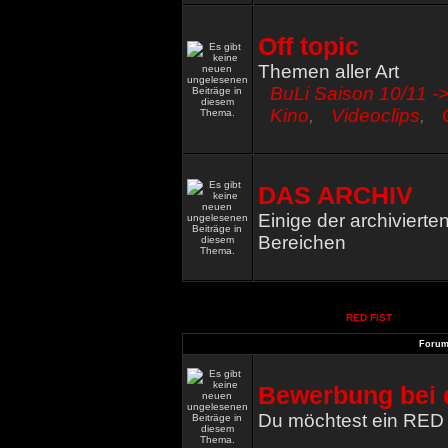
Off topic
Themen aller Art
BuLi Saison 10/11 ->
Kino
,
Videoclips
,
DAS ARCHIV
Einige der archiviert
Bereichen
RED FIST
Foru
Bewerbung bei 
Du möchtest ein RED