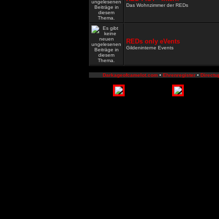
Das Wohnzimmer der REDs
REDs only eVents
Gildeninterne Events
Darkageofcamelot.com
•
Ehrenregister
•
Directu