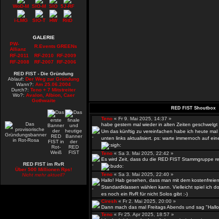
WoD-M
SIO-M
SIO
5J-RF
i-LMG
SIO-T
HW
RitD
GALERIE
PW-
R.Events
GREENs
Allianz
RF-2011
RF-2010
RF-2009
RF-2008
RF-2007
RF-2006
RED FIST - Die Gründung
Ablauf:
Der Weg zur Gründung
Wann?:
Am 25.06.2004
Durch?:
Teno + 7 Mitstreiter
Wo?:
Avalon, Albion, Caer
Gothwaite
RED FIST Shoutbox
Teno
« Fr 9. Mai 2025, 14:37 »
habe gestern mal wieder in alten Zeiten geschwelgt
Um das künftig zu vereinfachen habe ich heute mal 
unten links aktualisiert. ps: warte immernoch auf e
Teno
« Sa 3. Mai 2025, 22:42 »
Es wird Zeit, dass du die RED FIST Stammgruppe rea
RED FIST im RvR
Über 500 Millionen Rps!
Teno
« Sa 3. Mai 2025, 22:40 »
Nicht mehr aktuell?
Hallo! Hab gesehen, dass man mit dem kostenfreien
Standardklassen wählen kann. Vielleicht spiel ich doc
es noch ein RvR für nicht Solos gibt :-)
Ciresh
« Fr 2. Mai 2025, 20:00 »
Dann mach das mal Freitags Abends und sag "Hallo"
Teno
« Fr 25. Apr 2025, 18:57 »