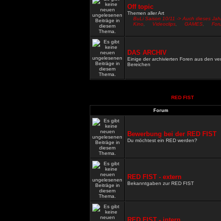
Off topic
Themen aller Art
BuLi Saison 10/11 -> Auch dieses Jah
Kino
,
Videoclips
,
GAMES
,
For
DAS ARCHIV
Einige der archivierten Foren aus den v
Bereichen
RED FIST
Forum
Bewerbung bei der RED FIST
Du möchtest ein RED werden?
RED FIST - extern
Bekanntgaben zur RED FIST
RED FIST - intern