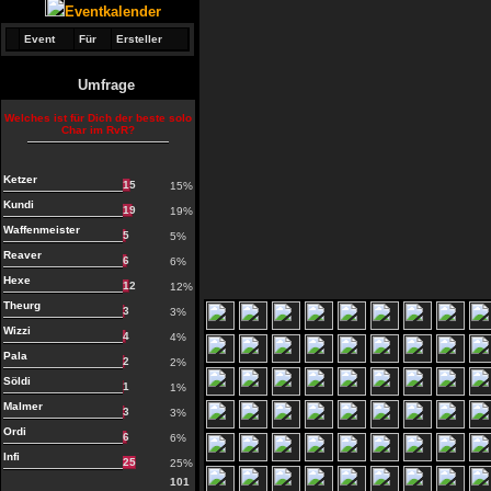
Eventkalender
Event
Für
Ersteller
Umfrage
Welches ist für Dich der beste solo
Char im RvR?
Ketzer
15
15%
Kundi
19
19%
Waffenmeister
5
5%
Reaver
6
6%
Hexe
12
12%
Theurg
3
3%
Wizzi
4
4%
Pala
2
2%
Söldi
1
1%
Malmer
3
3%
Ordi
6
6%
Infi
25
25%
101