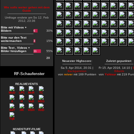
Wie solls weiter gehen mit dem
Guide
Umfrage endete am So 12. Feb
2012, 23:36
Bitte mit Videos +
Bildern
6
30%
Bitte nur den Text
weitermachen
3
15%
Bitte Text , Videos +
Bilder hinzufügen
11
55%
20
Neuester Highscore:
Zuletzt gepunktet:
Sa 5. Apr 2014, 20:31 |
Fr 15. Apr 2016, 14:10 |
Backgammon
Billards
RF-Schaufenster
von
reiver
mit 169 Punkten
von
Yshisur
mit 219 Pun
REALMEVENTS
WoD
LPC
MnR
TC
A
H
VoD
HSG
SdT
HK
HSH
RitD
TqE
M1NDSTUFF-FILME