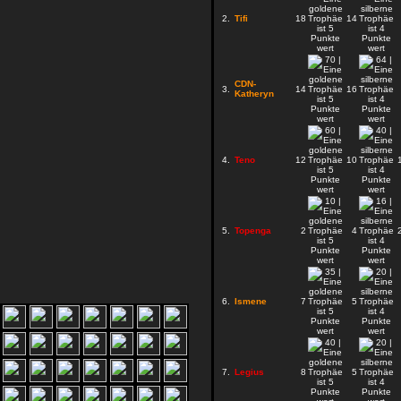
2.
Tifi
18
14
CDN-
3.
14
16
Katheryn
4.
Teno
12
10
5.
Topenga
2
4
6.
Ismene
7
5
7.
Legius
8
5