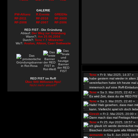
GALERIE
PW-Allianz
R.Events
GREENs
RF-2011
RF-2010
RF-2009
RF-2008
RF-2007
RF-2006
RED FIST - Die Gründung
Ablauf:
Der Weg zur Gründung
Wann?:
Am 25.06.2004
Durch?:
Teno + 7 Mitstreiter
Wo?:
Avalon, Albion, Caer Gothwaite
Teno
« Fr 9. Mai 2025, 14:37 »
RED FIST im RvR
habe gestern mal wieder in alten
Über 500 Millionen Rps!
vereinfachen habe ich heute mal al
Nicht mehr aktuell?
immernoch auf eine RvR-Einladun
Teno
« Sa 3. Mai 2025, 22:42 »
Es wird Zeit, dass du die RED FIS
Teno
« Sa 3. Mai 2025, 22:40 »
Hallo! Hab gesehen, dass man mit
kann. Vielleicht spiel ich doch lieb
Ciresh
« Fr 2. Mai 2025, 20:00 
Dann mach das mal Freitags Abend
Teno
« Fr 25. Apr 2025, 18:57 »
ich glaub ich werde demnächst ma
Bisschen durchs gute alte Albion fli
aemande
« Sa 8. Jun 2024, 18: