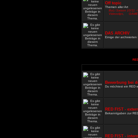
Off topic
Themen aller Art
BuLi Saison 10/11 -
Videoclips
,
GAME
DAS ARCHIV
Einige der archivierte
RED
Bewerbung bei d
Du möchtest ein RED 
RED FIST - exter
Bekanntgaben zur RE
RED FIST - inter