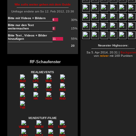
Wie solls weiter gehen mit dem Guide
Umfrage endete am So 12. Feb 2012, 23:36
Bitte mit Videos + Bildern
6
30%
Bitte nur den Text
weitermachen
3
15%
Bitte Text , Videos + Bilder
hinzufügen
11
55%
Neuester Highscore:
20
Sa 5. Apr 2014, 20:31 |
Backgamm
von
reiver
mit 169 Punkten
RF-Schaufenster
REALMEVENTS
WoD
LPC
MnR
TC
A
H
VoD
HSG
SdT
HK
HSH
RitD
TqE
M1NDSTUFF-FILME
WoD-M
SIO-M
SIO
5J-RF
i-LMG
SIO-T
HW
RitD