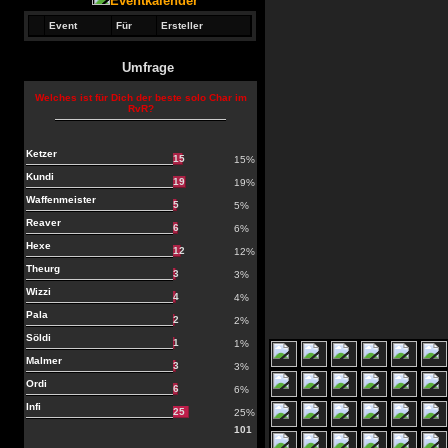
Eventkalender
Event
Für
Ersteller
Umfrage
Welches ist für Dich der beste solo Char im
RvR?
Ketzer
15
15%
Kundi
19
19%
Waffenmeister
5
5%
Reaver
6
6%
Hexe
12
12%
Theurg
3
3%
Wizzi
4
4%
Pala
2
2%
Söldi
1
1%
Malmer
3
3%
Ordi
6
6%
Infi
25
25%
101