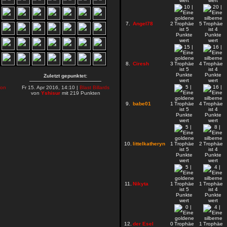
7.
Angel78
2
5
8.
Ciresh
3
4
Zuletzt gepunktet:
on
Fr 15. Apr 2016, 14:10 |
Blast Billards
von
Yshisur
mit 219 Punkten
9.
babe01
1
4
10.
littelkatheryn
1
2
11.
Nikyta
1
1
12.
der Esel
0
1