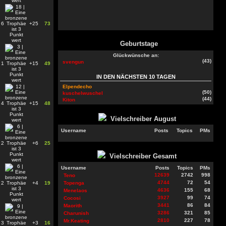
6
+25
73
Geburtstage
Glückwünsche an:
(43)
svengun
1
+15
49
IN DEN NÄCHSTEN 10 TAGEN
Elpendecho
(50)
kuschelwuschel
(44)
Kiton
4
+15
48
Vielschreiber
August
Username
Posts
Topics
PMs
2
+6
25
Vielschreiber Gesamt
Username
Posts
Topics
PMs
12639
2742
998
Teno
4744
72
54
2
+4
19
Topenga
4636
155
68
Menelaos
3927
99
74
Cocosi
3441
86
84
Maorith
3286
321
85
Charunish
2810
227
78
Mr.Keating
3
+3
16