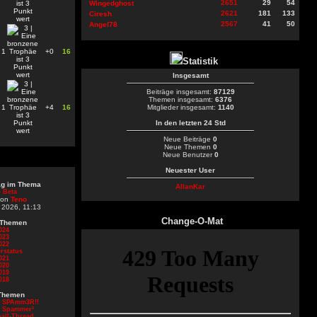
2651
29
54
Wingedghost
2621
181
133
Ciresh
2567
41
50
Angel78
1
+0
16
Statistik
Insgesamt
Beiträge insgesamt:
87129
Themen insgesamt:
6376
1
+4
16
Mitglieder insgesamt:
1140
In den letzten 24 Std
Neue Beiträge
0
Neue Themen
0
Neue Benutzer
0
Neuester User
rag im Thema
AllanKar
 Beta
von
Teno
 2026, 11:13
Change-O-Mat
 Themen
024
023
022
rstatus
021
020
019
018
Themen
d SPAmm3R!!
d Spammer²
all-Thread