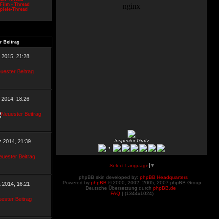
Film - Thread
piele-Thread
r Beitrag
l 2015, 21:28
 2014, 18:26
Inspector Gratz
z 2014, 21:39
•
Select Language
▼
phpBB skin developed by:
phpBB Headquarters
Powered by
phpBB
© 2000, 2002, 2005, 2007 phpBB Group
t 2014, 16:21
Deutsche Übersetzung durch
phpBB.de
FAQ
| (
1344x1024)