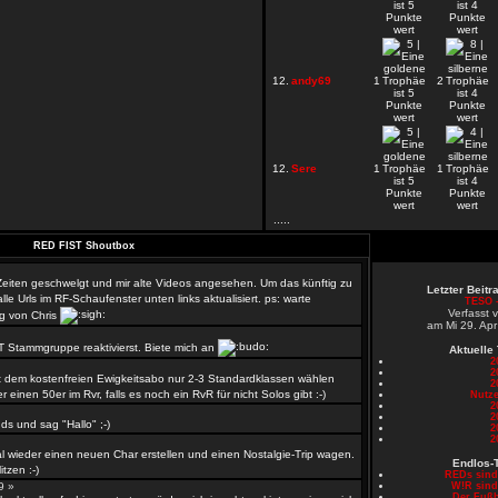
12.
andy69
1
2
12.
Sere
1
1
.....
RED FIST Shoutbox
 Zeiten geschwelgt und mir alte Videos angesehen. Um das künftig zu
Letzter Beit
le Urls im RF-Schaufenster unten links aktualisiert. ps: warte
TESO -
Verfasst 
g von Chris
am Mi 29. Apr
T Stammgruppe reaktivierst. Biete mich an
Aktuelle
2
2
 dem kostenfreien Ewigkeitsabo nur 2-3 Standardklassen wählen
2
er einen 50er im Rvr, falls es noch ein RvR für nicht Solos gibt :-)
Nutze
2
»
2
s und sag "Hallo" ;-)
2
2
l wieder einen neuen Char erstellen und einen Nostalgie-Trip wagen.
Endlos-
tzen :-)
REDs sin
59 »
W!R sin
Der Fußb