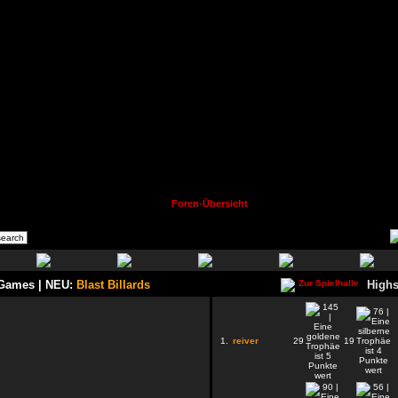
Foren-Übersicht
 Games | NEU:
Blast Billards
Highs
1.
reiver
29
19