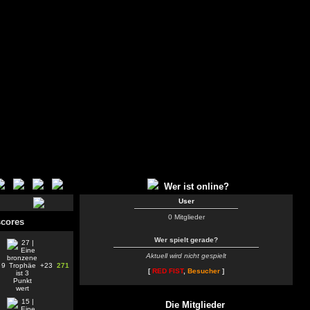
Wer ist online?
User
0 Mitglieder
cores
Wer spielt gerade?
Aktuell wird nicht gespielt
9
+23
271
[
RED FIST
,
Besucher
]
Die Mitglieder