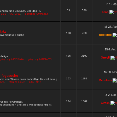
W neu setzen
Wen darf ich nach Fred und Gamble noch alles
Fr 7. Sep
53
530
9 »
mungen rund um DaoC und das RL
Teno
BEST PICTURE
,
Sonstige Umfragen
rn ja gut funktioniert
9 »
hbar
8 »
Mi 27. Ap
rdpw wie das vom zirkel
latz
5 »
170
788
Robistoo
renverkauf und suche
 rechte und müsste dich irgendwie pn mässig erreichen wegen
Di 4. Aug
486
3107
schläge
Oneyll
pimp my HIBERNIA
,
pimp my MIDGARD
Mi 30. Mä
ilfegesuche
193
1191
me von Wissen sowie tatkräftige Unterstützung.
Menelaos
ides
,
How to play?
,
HILF MIR!
Di 2. Dez
124
1307
ür alle Forumianer.
Ciresh
genschaften und alles was gratzwürdig ist.