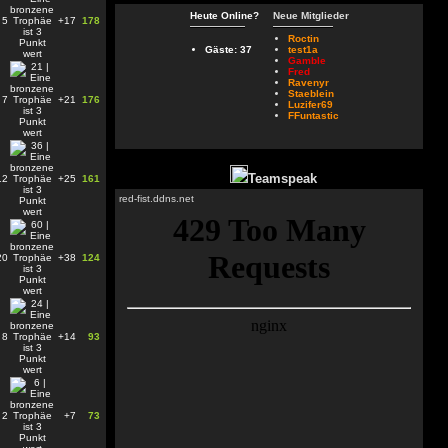
Heute Online?
Neue Mitglieder
5
+17
178
Roctin
Gäste: 37
test1a
Gamble
Fred
Ravenyr
Staeblein
7
+21
176
Luzifer69
FFuntastic
Teamspeak
12
+25
161
red-fist.ddns.net
20
+38
124
8
+14
93
2
+7
73