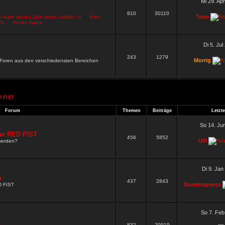
Mi 29. Ap
810
30110
Teno
> Auch dieses Jahr ohne Loddar ;-)
,
Kino
,
S
,
Forum Spiele
Di 5. Jul
243
1279
Morrig
n Foren aus den verschiedensten Bereichen
 FIST
.
Forum
Themen
Beiträge
Letzte
So 14. Ju
er RED FIST
456
5852
Ulli
werden?
Di 9. Jan
n
437
2843
Deamhayness
D FIST
So 7. Feb
n
832
20919