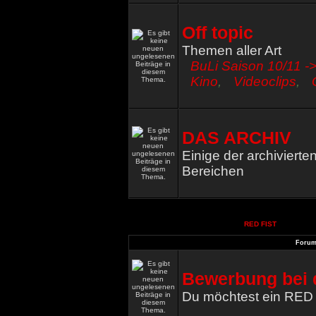
Off topic
Themen aller Art
BuLi Saison 10/11 ->
Kino
,
Videoclips
,
DAS ARCHIV
Einige der archiviert
Bereichen
RED FIST
Foru
Bewerbung bei 
Du möchtest ein RED