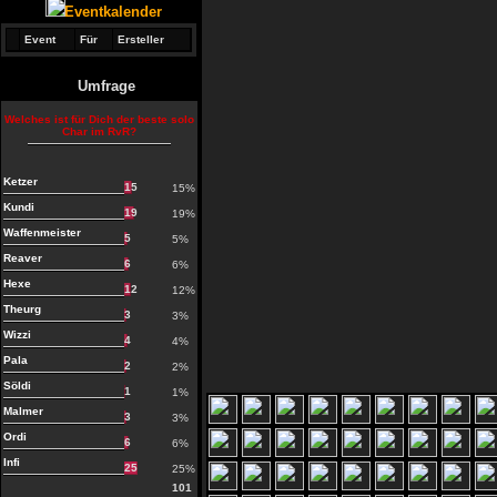
Eventkalender
Event
Für
Ersteller
Umfrage
Welches ist für Dich der beste solo
Char im RvR?
Ketzer
15
15%
Kundi
19
19%
Waffenmeister
5
5%
Reaver
6
6%
Hexe
12
12%
Theurg
3
3%
Wizzi
4
4%
Pala
2
2%
Söldi
1
1%
Malmer
3
3%
Ordi
6
6%
Infi
25
25%
101