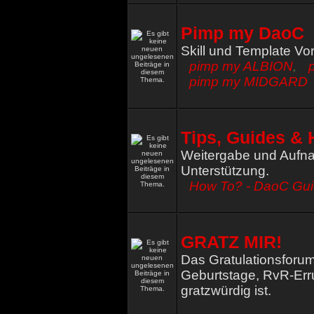
Pimp my DaoC
Skill und Template Vo
pimp my ALBION
,
pimp my MIDGARD
Tips, Guides & 
Weitergabe und Aufna
Unterstützung.
How To? - DaoC Gu
GRATZ MIR!
Das Gratulationsforum
Geburtstage, RvR-Err
gratzwürdig ist.