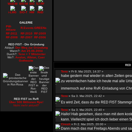
WoD-M
SIO-M
SIO
5J-RF
i-LMG
SIO-T
HW
RitD
GALERIE
PW-
R.Events
GREENs
Allianz
RF-2011
RF-2010
RF-2009
RF-2008
RF-2007
RF-2006
RED FIST - Die Gründung
Ablauf:
Der Weg zur Gründung
Wann?:
Am 25.06.2004
Durch?:
Teno + 7 Mitstreiter
Wo?:
Avalon, Albion, Caer
Gothwaite
RED 
Teno
« Fr 9. Mai 2025, 14:37 »
habe gestern mal wieder in alten Zeiten ge
zu vereinfachen habe ich heute mal alle Urls
immernoch auf eine RvR-Einladung von Chr
Teno
« Sa 3. Mai 2025, 22:42 »
RED FIST im RvR
Es wird Zeit, dass du die RED FIST Stammgru
Über 500 Millionen Rps!
Nicht mehr aktuell?
Teno
« Sa 3. Mai 2025, 22:40 »
Hallo! Hab gesehen, dass man mit dem kost
kann. Vielleicht spiel ich doch lieber einen 50
Ciresh
« Fr 2. Mai 2025, 20:00 »
Dann mach das mal Freitags Abends und sag 