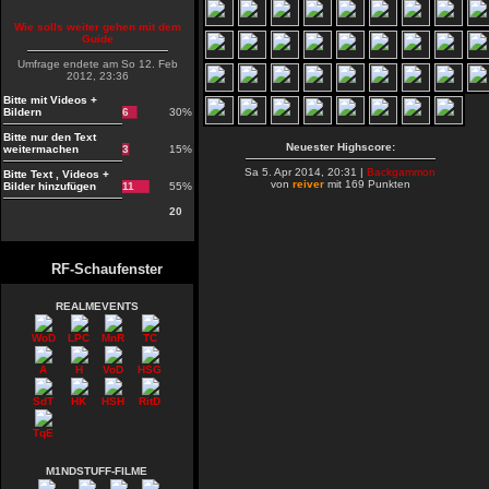
Wie solls weiter gehen mit dem
Guide
Umfrage endete am So 12. Feb
2012, 23:36
Bitte mit Videos +
Bildern
6
30%
Bitte nur den Text
Neuester Highscore:
weitermachen
3
15%
Sa 5. Apr 2014, 20:31 |
Backgammon
Bitte Text , Videos +
von
reiver
mit 169 Punkten
Bilder hinzufügen
11
55%
20
RF-Schaufenster
REALMEVENTS
WoD
LPC
MnR
TC
A
H
VoD
HSG
SdT
HK
HSH
RitD
TqE
M1NDSTUFF-FILME