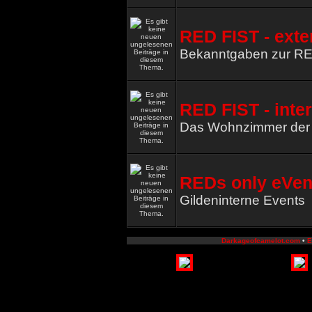
RED FIST - exte
Bekanntgaben zur R
RED FIST - inte
Das Wohnzimmer de
REDs only eVen
Gildeninterne Events
Darkageofcamelot.com
•
E