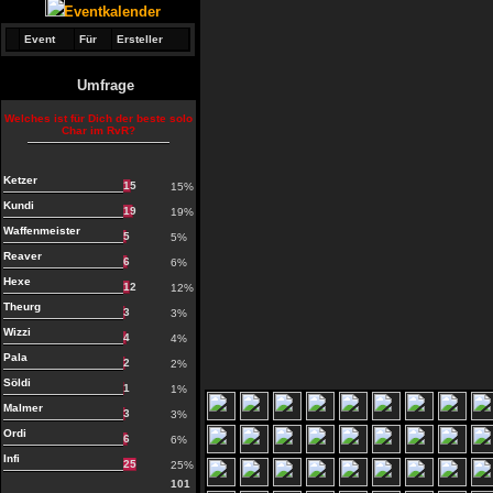
Eventkalender
Event
Für
Ersteller
Umfrage
Welches ist für Dich der beste solo
Char im RvR?
Ketzer
15
15%
Kundi
19
19%
Waffenmeister
5
5%
Reaver
6
6%
Hexe
12
12%
Theurg
3
3%
Wizzi
4
4%
Pala
2
2%
Söldi
1
1%
Malmer
3
3%
Ordi
6
6%
Infi
25
25%
101