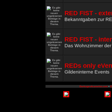
RED FIST - exte
Bekanntgaben zur R
RED FIST - inte
Das Wohnzimmer de
REDs only eVen
Gildeninterne Events
Darkageofcamelot.com
•
E