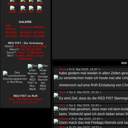
WoD-M
SIO-M
SIO
5J-RF
i-LMG
SIO-T
HW
RitD
GALERIE
PW-
R.Events
GREENs
Allianz
RF-2011
RF-2010
RF-2009
RF-2008
RF-2007
RF-2006
RED FIST - Die Gründung
Ablauf:
Der Weg zur Gründung
Wann?:
Am 25.06.2004
Durch?:
Teno + 7 Mitstreiter
Wo?:
Avalon, Albion, Caer
Gothwaite
RED 
Teno
« Fr 9. Mai 2025, 14:37 »
habe gestern mal wieder in alten Zeiten ge
zu vereinfachen habe ich heute mal alle Urls
immernoch auf eine RvR-Einladung von Chr
Teno
« Sa 3. Mai 2025, 22:42 »
RED FIST im RvR
Es wird Zeit, dass du die RED FIST Stammgru
Über 500 Millionen Rps!
Nicht mehr aktuell?
Teno
« Sa 3. Mai 2025, 22:40 »
Hallo! Hab gesehen, dass man mit dem kost
kann. Vielleicht spiel ich doch lieber einen 50
Ciresh
« Fr 2. Mai 2025, 20:00 »
Dann mach das mal Freitags Abends und sag 
Teno
« Fr 25. Apr 2025, 18:57 »