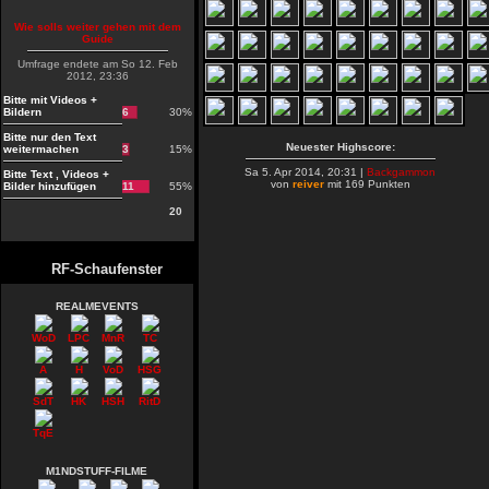
Wie solls weiter gehen mit dem
Guide
Umfrage endete am So 12. Feb
2012, 23:36
Bitte mit Videos +
Bildern
6
30%
Bitte nur den Text
Neuester Highscore:
weitermachen
3
15%
Sa 5. Apr 2014, 20:31 |
Backgammon
Bitte Text , Videos +
von
reiver
mit 169 Punkten
Bilder hinzufügen
11
55%
20
RF-Schaufenster
REALMEVENTS
WoD
LPC
MnR
TC
A
H
VoD
HSG
SdT
HK
HSH
RitD
TqE
M1NDSTUFF-FILME