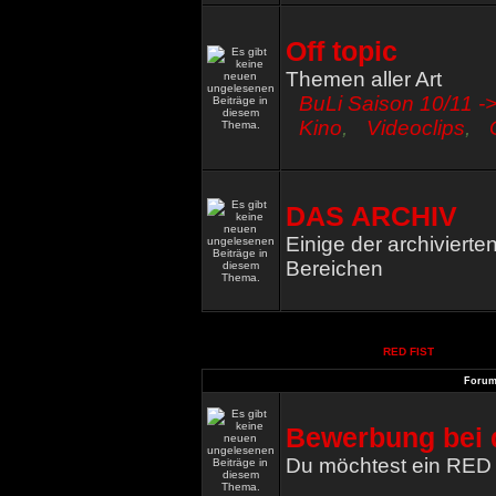
Off topic
Themen aller Art
BuLi Saison 10/11 ->
Kino
,
Videoclips
,
DAS ARCHIV
Einige der archiviert
Bereichen
RED FIST
Foru
Bewerbung bei 
Du möchtest ein RED