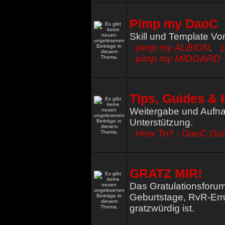
Pimp my DaoC
Skill und Template Vo
pimp my ALBION
,
pimp my MIDGARD
Tips, Guides & 
Weitergabe und Aufna
Unterstützung.
How To? - DaoC Gu
GRATZ MIR!
Das Gratulationsforum
Geburtstage, RvR-Err
gratzwürdig ist.