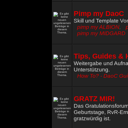
Pimp my DaoC
Skill und Template Vo
pimp my ALBION
,
pimp my MIDGARD
Tips, Guides & 
Weitergabe und Aufna
Unterstützung.
How To? - DaoC Gu
GRATZ MIR!
Das Gratulationsforum
Geburtstage, RvR-Err
gratzwürdig ist.