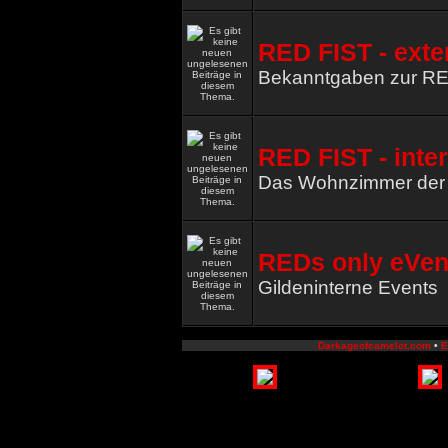
RED FIST - exte
Bekanntgaben zur R
RED FIST - inte
Das Wohnzimmer de
REDs only eVen
Gildeninterne Events
Darkageofcamelot.com
•
E