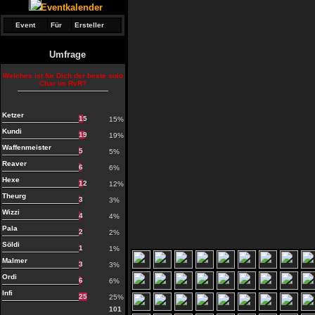
Eventkalender
Event
Für
Ersteller
Umfrage
Welches ist für Dich der beste solo
Char im RvR?
Ketzer
15
15%
Kundi
19
19%
Waffenmeister
5
5%
Reaver
6
6%
Hexe
12
12%
Theurg
3
3%
Wizzi
4
4%
Pala
2
2%
Söldi
1
1%
Malmer
3
3%
Ordi
6
6%
Infi
25
25%
101