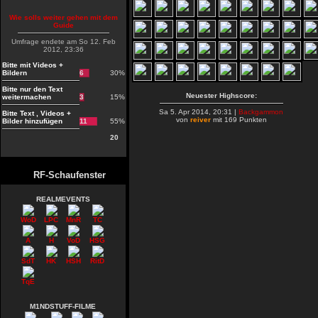
Wie solls weiter gehen mit dem
Guide
Umfrage endete am So 12. Feb
2012, 23:36
Bitte mit Videos +
Bildern
6
30%
Bitte nur den Text
Neuester Highscore:
weitermachen
3
15%
Sa 5. Apr 2014, 20:31 |
Backgammon
Bitte Text , Videos +
von
reiver
mit 169 Punkten
Bilder hinzufügen
11
55%
20
RF-Schaufenster
REALMEVENTS
WoD
LPC
MnR
TC
A
H
VoD
HSG
SdT
HK
HSH
RitD
TqE
M1NDSTUFF-FILME