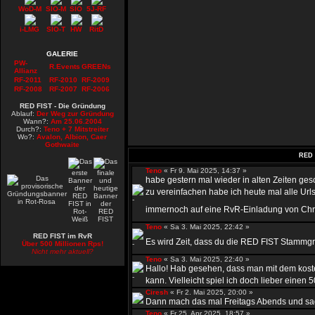
WoD-M
SIO-M
SIO
5J-RF
i-LMG
SIO-T
HW
RitD
GALERIE
PW-
R.Events
GREENs
Allianz
RF-2011
RF-2010
RF-2009
RF-2008
RF-2007
RF-2006
RED FIST - Die Gründung
Ablauf:
Der Weg zur Gründung
Wann?:
Am 25.06.2004
Durch?:
Teno + 7 Mitstreiter
Wo?:
Avalon, Albion, Caer
Gothwaite
RED 
Teno
« Fr 9. Mai 2025, 14:37 »
habe gestern mal wieder in alten Zeiten ge
zu vereinfachen habe ich heute mal alle Urls
immernoch auf eine RvR-Einladung von Chr
Teno
« Sa 3. Mai 2025, 22:42 »
RED FIST im RvR
Es wird Zeit, dass du die RED FIST Stammgru
Über 500 Millionen Rps!
Nicht mehr aktuell?
Teno
« Sa 3. Mai 2025, 22:40 »
Hallo! Hab gesehen, dass man mit dem kost
kann. Vielleicht spiel ich doch lieber einen 50
Ciresh
« Fr 2. Mai 2025, 20:00 »
Dann mach das mal Freitags Abends und sag 
Teno
« Fr 25. Apr 2025, 18:57 »