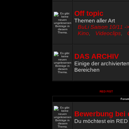
Off topic
Themen aller Art
BuLi Saison 10/11 ->
Kino
,
Videoclips
,
DAS ARCHIV
Einige der archiviert
Bereichen
RED FIST
Foru
Bewerbung bei 
Du möchtest ein RED