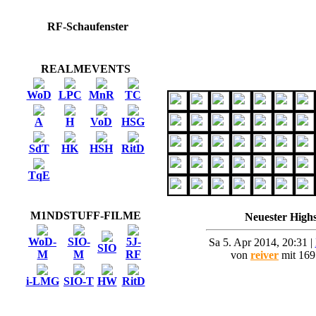
RF-Schaufenster
REALMEVENTS
WoD
LPC
MnR
TC
A
H
VoD
HSG
SdT
HK
HSH
RitD
TqE
M1NDSTUFF-FILME
Neuester Highs
WoD-
SIO-
5J-
Sa 5. Apr 2014, 20:31 |
SIO
M
M
RF
von
reiver
mit 169
i-LMG
SIO-T
HW
RitD