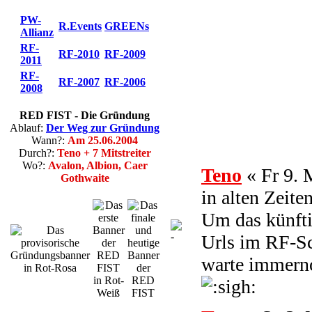
GALERIE
PW-
R.Events
GREENs
Allianz
RF-
RF-2010
RF-2009
2011
RF-
RF-2007
RF-2006
2008
RED FIST - Die Gründung
Ablauf:
Der Weg zur Gründung
Wann?:
Am 25.06.2004
Durch?:
Teno + 7 Mitstreiter
Wo?:
Avalon, Albion, Caer
Teno
« Fr 9.
Gothwaite
in alten Zeite
Um das künfti
Urls im RF-Sch
warte immern