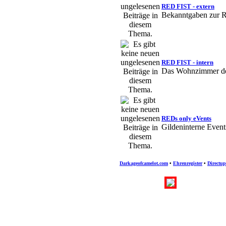
RED FIST - extern
Bekanntgaben zur
Gamble
« So
die redfist re
erreichen weg
RED FIST - intern
Das Wohnzimmer d
REDs only eVents
Gildeninterne Event
Darkageofcamelot.com
•
Ehrenregister
•
Directu