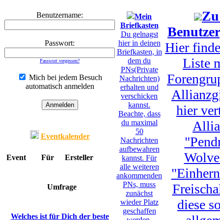
Zu
Benutzername:
Mein
Briefkasten
Benutze
Du gelnagst
Passwort:
hier in deinen
Hier finde
Briefkasten, in
Liste 
dem du
Passwort vergessen?
PNs(Private
Forengrup
Mich bei jedem Besuch
Nachrichten)
automatisch anmelden
erhalten und
Allianzg
verschicken
kannst.
hier ver
Beachte, dass
du maximal
Alli
50
Eventkalender
"Pend
Nachrichten
aufbewahren
Wolve
Event
Für
Ersteller
kannst. Für
alle weiteren
"Einhern
ankommenden
PNs, muss
Freischa
Umfrage
zunächst
diese s
wieder Platz
geschaffen
Welches ist für Dich der beste
werden,