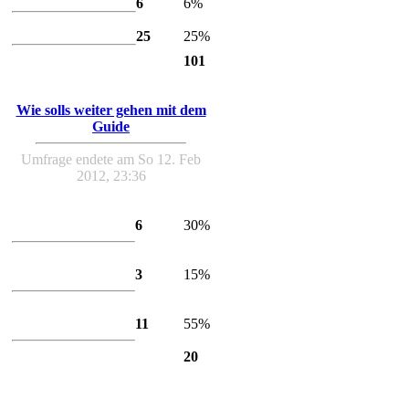
6
6%
Infi
25
25%
101
Wie solls weiter gehen mit dem
Guide
Umfrage endete am So 12. Feb
2012, 23:36
Bitte mit Videos +
Bildern
6
30%
Bitte nur den Text
weitermachen
3
15%
Bitte Text , Videos
+ Bilder hinzufügen
11
55%
20