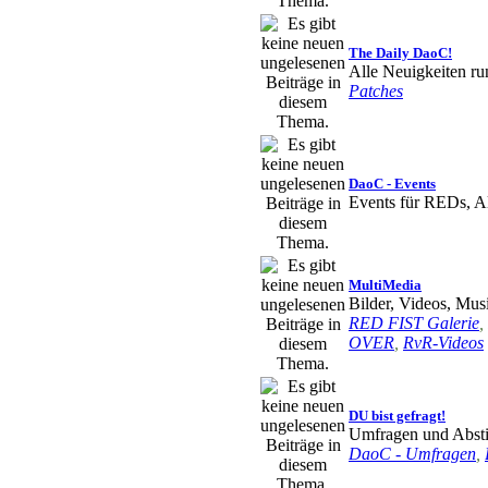
Albion flitzen 
aemande
« Sa
The Daily DaoC!
Alle Neuigkeiten 
eigentlich noc
Patches
echt mal inter
aktiv aber ehe
DaoC - Events
Events für REDs, Al
Oneyll
« Di 7
Teno
« So 15
MultiMedia
Bilder, Videos, Mu
Tikno
« Do 2
RED FIST Galerie
,
OVER
,
RvR-Videos
Roctin
« Do 2
Tikno
« Do 2
DU bist gefragt!
Umfragen und Abs
Tikno
« Do 2
DaoC - Umfragen
,