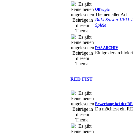
Teno
« Do 11
Off topic
Sache. Habs D
Themen aller Art
BuLi Saison 10/11 -
noch wartbare
Spiele
modernes Forum
falsch anmeld
DAS ARCHIV
Wen darf ich
Einige der archivie
machen? Rave
Ravenyr
« Di
RED FIST
TS, hatte gest
Gamble
« So
Bewerbung bei der R
fist.ddns.net 
Du möchtest ein R
Gamble
« So
das standardp