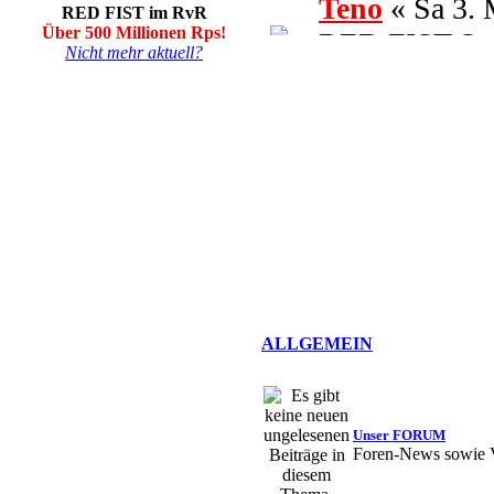
Teno
« Sa 3.
RED FIST im RvR
Über 500 Millionen Rps!
RED FIST Stam
Nicht mehr aktuell?
Teno
« Sa 3.
dass man mit 
Standardklasse
lieber einen 5
Solos gibt :-)
Ciresh
« Fr 2
ALLGEMEIN
Freitags Abend
Teno
« Fr 25.
demnächst mal
Unser FORUM
Foren-News sowie 
einen Nostalg