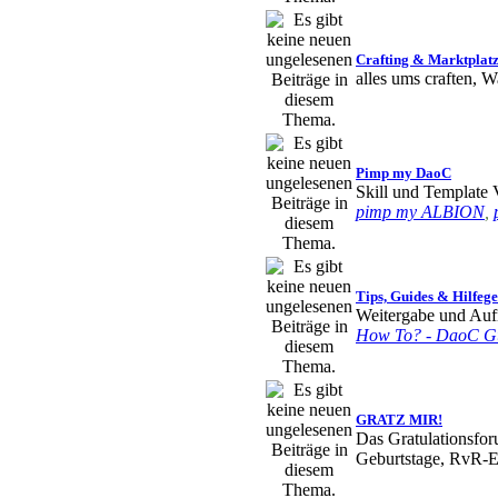
Oneyll
« Mo 1
Crafting & Marktplat
Topenga
« Mo
alles ums craften, 
aemande
« Mi
eigentlich noch
Pimp my DaoC
Skill und Template 
Gamble
« So 
pimp my ALBION
,
Teno
« Fr 12
auch rchts auf
Tips, Guides & Hilfeg
Weitergabe und Aufn
Fred
« Fr 12.
How To? - DaoC G
Fred
« Fr 12.
neuen TS sere
GRATZ MIR!
Das Gratulationsfor
Geburtstage, RvR-Er
Ravenyr
« Fr