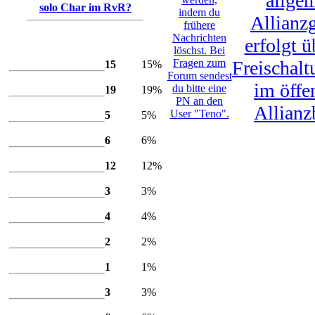
allge
solo Char im RvR?
indem du
Allianz
frühere
Nachrichten
erfolgt ü
löschst. Bei
Ketzer
Fragen zum
Freischalt
15
15%
Forum sendest
Kundi
im öffe
du bitte eine
19
19%
PN an den
Allianz
Waffenmeister
User "Teno".
5
5%
Reaver
6
6%
Hexe
12
12%
Theurg
3
3%
Wizzi
4
4%
Pala
2
2%
Söldi
1
1%
Malmer
3
3%
Ordi