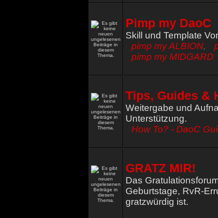
Pimp my DaoC
Skill und Template Vo
pimp my ALBION
,
pimp my MIDGARD
Tips, Guides & 
Weitergabe und Aufna
Unterstützung.
How To? - DaoC Gu
GRATZ MIR!
Das Gratulationsforum
Geburtstage, RvR-Err
gratzwürdig ist.