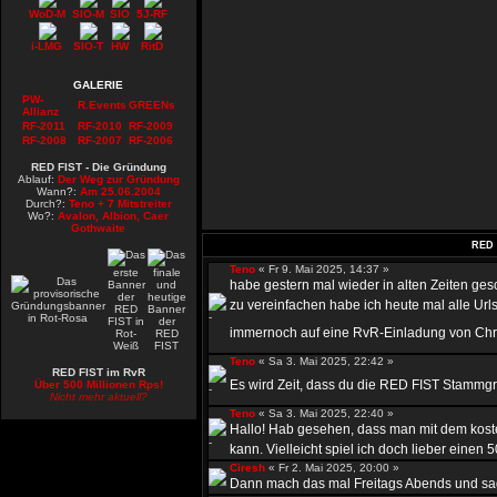
WoD-M
SIO-M
SIO
5J-RF
i-LMG
SIO-T
HW
RitD
GALERIE
PW-
R.Events
GREENs
Allianz
RF-2011
RF-2010
RF-2009
RF-2008
RF-2007
RF-2006
RED FIST - Die Gründung
Ablauf:
Der Weg zur Gründung
Wann?:
Am 25.06.2004
Durch?:
Teno + 7 Mitstreiter
Wo?:
Avalon, Albion, Caer
Gothwaite
RED 
Teno
« Fr 9. Mai 2025, 14:37 »
habe gestern mal wieder in alten Zeiten ge
zu vereinfachen habe ich heute mal alle Urls
immernoch auf eine RvR-Einladung von Chr
Teno
« Sa 3. Mai 2025, 22:42 »
RED FIST im RvR
Es wird Zeit, dass du die RED FIST Stammgru
Über 500 Millionen Rps!
Nicht mehr aktuell?
Teno
« Sa 3. Mai 2025, 22:40 »
Hallo! Hab gesehen, dass man mit dem kost
kann. Vielleicht spiel ich doch lieber einen 50
Ciresh
« Fr 2. Mai 2025, 20:00 »
Dann mach das mal Freitags Abends und sag 