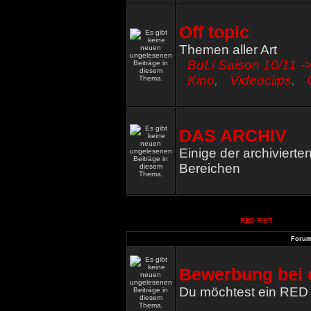
Off topic
Themen aller Art
BuLi Saison 10/11 ->
Kino
,
Videoclips
,
DAS ARCHIV
Einige der archiviert
Bereichen
RED FIST
Foru
Bewerbung bei 
Du möchtest ein RED