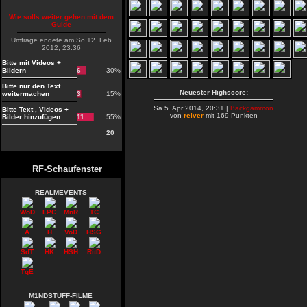
Wie solls weiter gehen mit dem
Guide
Umfrage endete am So 12. Feb
2012, 23:36
Bitte mit Videos +
Bildern
6
30%
Bitte nur den Text
Neuester Highscore:
weitermachen
3
15%
Sa 5. Apr 2014, 20:31 |
Backgammon
Bitte Text , Videos +
von
reiver
mit 169 Punkten
Bilder hinzufügen
11
55%
20
RF-Schaufenster
REALMEVENTS
WoD
LPC
MnR
TC
A
H
VoD
HSG
SdT
HK
HSH
RitD
TqE
M1NDSTUFF-FILME