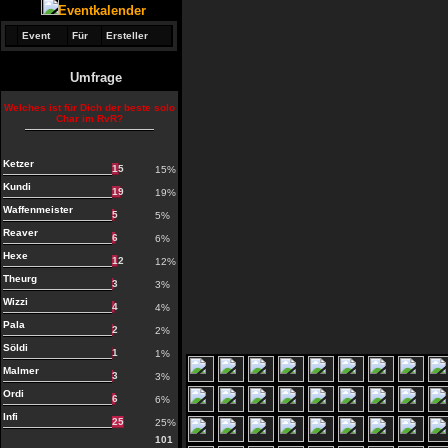
Eventkalender
Event
Für
Ersteller
Umfrage
Welches ist für Dich der beste solo
Char im RvR?
Ketzer
15
15%
Kundi
19
19%
Waffenmeister
5
5%
Reaver
6
6%
Hexe
12
12%
Theurg
3
3%
Wizzi
4
4%
Pala
2
2%
Söldi
1
1%
Malmer
3
3%
Ordi
6
6%
Infi
25
25%
101