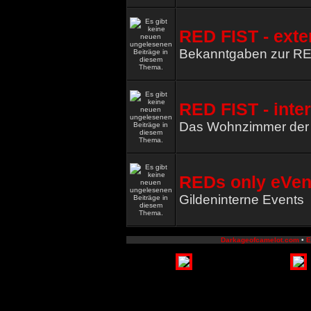
RED FIST - exte
Bekanntgaben zur R
RED FIST - inte
Das Wohnzimmer de
REDs only eVen
Gildeninterne Events
Darkageofcamelot.com
•
E