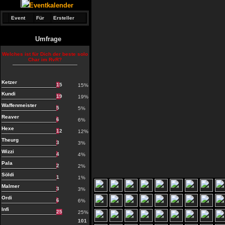
Eventkalender
Event
Für
Ersteller
Umfrage
Welches ist für Dich der beste solo
Char im RvR?
Ketzer
15
15%
Kundi
19
19%
Waffenmeister
5
5%
Reaver
6
6%
Hexe
12
12%
Theurg
3
3%
Wizzi
4
4%
Pala
2
2%
Söldi
1
1%
Malmer
3
3%
Ordi
6
6%
Infi
25
25%
101