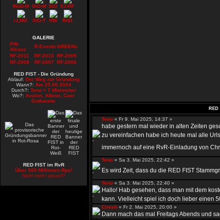
WoD-M
SIO-M
SIO
5J-RF
i-LMG
SIO-T
HW
RitD
GALERIE
PW-
R.Events
GREENs
Allianz
RF-2011
RF-2010
RF-2009
RF-2008
RF-2007
RF-2006
RED FIST - Die Gründung
Ablauf:
Der Weg zur Gründung
Wann?:
Am 25.06.2004
Durch?:
Teno + 7 Mitstreiter
Wo?:
Avalon, Albion, Caer
Gothwaite
RED 
Teno
« Fr 9. Mai 2025, 14:37 »
habe gestern mal wieder in alten Zeiten ge
zu vereinfachen habe ich heute mal alle Urls
immernoch auf eine RvR-Einladung von Chr
Teno
« Sa 3. Mai 2025, 22:42 »
RED FIST im RvR
Es wird Zeit, dass du die RED FIST Stammgru
Über 500 Millionen Rps!
Nicht mehr aktuell?
Teno
« Sa 3. Mai 2025, 22:40 »
Hallo! Hab gesehen, dass man mit dem kost
kann. Vielleicht spiel ich doch lieber einen 50
Ciresh
« Fr 2. Mai 2025, 20:00 »
Dann mach das mal Freitags Abends und sag 