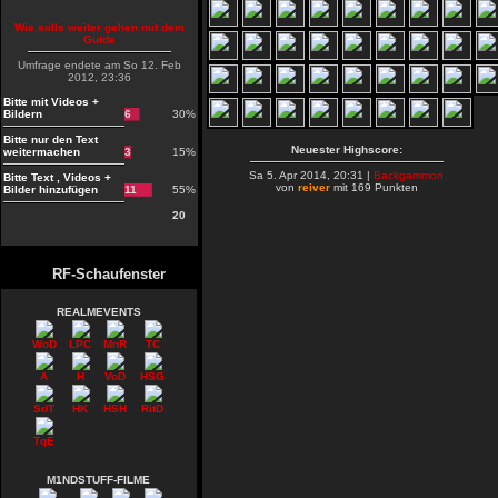
Wie solls weiter gehen mit dem
Guide
Umfrage endete am So 12. Feb
2012, 23:36
Bitte mit Videos +
Bildern
6
30%
Bitte nur den Text
Neuester Highscore:
weitermachen
3
15%
Sa 5. Apr 2014, 20:31 |
Backgammon
Bitte Text , Videos +
von
reiver
mit 169 Punkten
Bilder hinzufügen
11
55%
20
RF-Schaufenster
REALMEVENTS
WoD
LPC
MnR
TC
A
H
VoD
HSG
SdT
HK
HSH
RitD
TqE
M1NDSTUFF-FILME