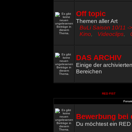
Off topic
Themen aller Art
BuLi Saison 10/11 ->
Kino
,
Videoclips
,
DAS ARCHIV
Einige der archiviert
Bereichen
RED FIST
Foru
Bewerbung bei 
Du möchtest ein RED