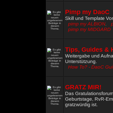
Pimp my DaoC
Skill und Template Vo
pimp my ALBION
,
pimp my MIDGARD
Tips, Guides & 
Weitergabe und Aufna
Unterstützung.
How To? - DaoC Gu
GRATZ MIR!
Das Gratulationsforum
Geburtstage, RvR-Err
gratzwürdig ist.