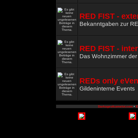
RED FIST - exte
Bekanntgaben zur R
RED FIST - inte
Das Wohnzimmer de
REDs only eVen
Gildeninterne Events
Darkageofcamelot.com
•
E