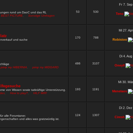
W neu setzen
Wen darf ich nach Fred und Gamble noch alles
Fr 7. Sep
53
530
9 »
mungen rund um DaoC und das RL
Teno
BEST PICTURE
,
Sonstige Umfragen
rn ja gut funktioniert
9 »
hbar
8 »
Mi 27. Ap
rdpw wie das vom zirkel
latz
5 »
170
788
Robistoo
renverkauf und suche
 rechte und müsste dich irgendwie pn mässig erreichen wegen
Di 4. Aug
486
3107
schläge
Oneyll
pimp my HIBERNIA
,
pimp my MIDGARD
Mi 30. Mä
ilfegesuche
193
1191
me von Wissen sowie tatkräftige Unterstützung.
Menelaos
ides
,
How to play?
,
HILF MIR!
Di 2. Dez
124
1307
ür alle Forumianer.
Ciresh
genschaften und alles was gratzwürdig ist.