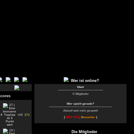
Wer ist online?
User
0 Mitglieder
cores
Wer spielt gerade?
Aktuell wird nicht gespielt
9
+23
271
[
RED FIST
,
Besucher
]
Die Mitglieder