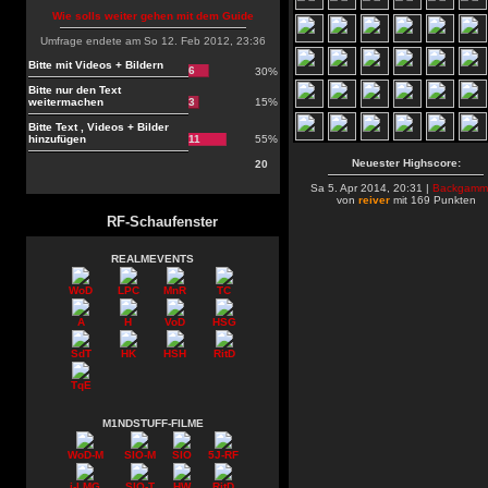
Wie solls weiter gehen mit dem Guide
Umfrage endete am So 12. Feb 2012, 23:36
Bitte mit Videos + Bildern
6
30%
Bitte nur den Text
weitermachen
3
15%
Bitte Text , Videos + Bilder
hinzufügen
11
55%
Neuester Highscore:
20
Sa 5. Apr 2014, 20:31 |
Backgamm
von
reiver
mit 169 Punkten
RF-Schaufenster
REALMEVENTS
WoD
LPC
MnR
TC
A
H
VoD
HSG
SdT
HK
HSH
RitD
TqE
M1NDSTUFF-FILME
WoD-M
SIO-M
SIO
5J-RF
i-LMG
SIO-T
HW
RitD