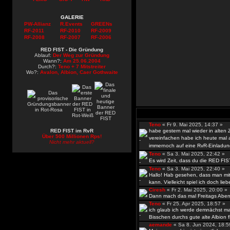
GALERIE
PW-Allianz
R.Events
GREENs
RF-2011
RF-2010
RF-2009
RF-2008
RF-2007
RF-2006
RED FIST - Die Gründung
Ablauf:
Der Weg zur Gründung
Wann?:
Am 25.06.2004
Durch?:
Teno + 7 Mitstreiter
Wo?:
Avalon, Albion, Caer Gothwaite
Teno
« Fr 9. Mai 2025, 14:37 »
RED FIST im RvR
habe gestern mal wieder in alten
Über 500 Millionen Rps!
vereinfachen habe ich heute mal al
Nicht mehr aktuell?
immernoch auf eine RvR-Einladun
Teno
« Sa 3. Mai 2025, 22:42 »
Es wird Zeit, dass du die RED FIS
Teno
« Sa 3. Mai 2025, 22:40 »
Hallo! Hab gesehen, dass man mit
kann. Vielleicht spiel ich doch lieb
Ciresh
« Fr 2. Mai 2025, 20:00 
Dann mach das mal Freitags Abend
Teno
« Fr 25. Apr 2025, 18:57 »
ich glaub ich werde demnächst ma
Bisschen durchs gute alte Albion fli
aemande
« Sa 8. Jun 2024, 18: