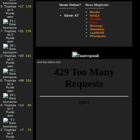
Heute Online?
Neue Mitglieder
5
+17
178
Roctin
Gäste: 67
test1a
Gamble
Fred
Ravenyr
Staeblein
7
+21
176
Luzifer69
FFuntastic
Teamspeak
12
+25
161
red-fist.ddns.net
20
+38
124
8
+14
93
2
+7
73