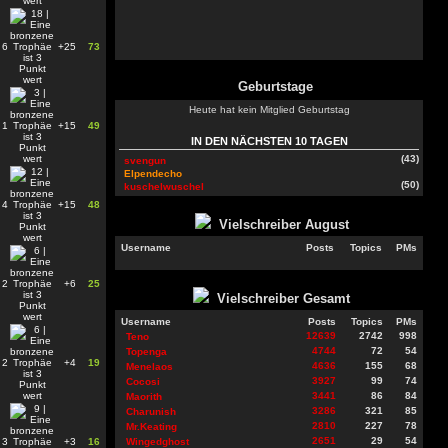
6
+25
73
Geburtstage
Heute hat kein Mitglied Geburtstag
1
+15
49
IN DEN NÄCHSTEN 10 TAGEN
(43)
svengun
Elpendecho
(50)
kuschelwuschel
4
+15
48
Vielschreiber
August
Username
Posts
Topics
PMs
2
+6
25
Vielschreiber Gesamt
Username
Posts
Topics
PMs
12639
2742
998
Teno
4744
72
54
Topenga
2
+4
19
4636
155
68
Menelaos
3927
99
74
Cocosi
3441
86
84
Maorith
3286
321
85
Charunish
2810
227
78
Mr.Keating
2651
29
54
3
+3
16
Wingedghost