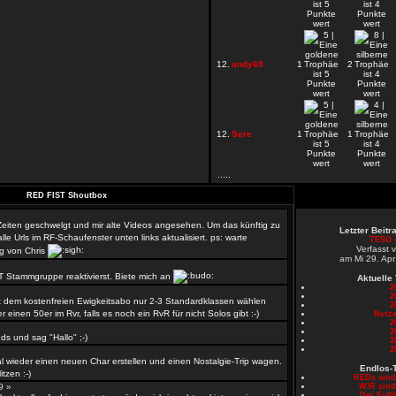
12.
andy69
1
2
12.
Sere
1
1
.....
RED FIST Shoutbox
 Zeiten geschwelgt und mir alte Videos angesehen. Um das künftig zu
Letzter Beit
le Urls im RF-Schaufenster unten links aktualisiert. ps: warte
TESO -
Verfasst 
g von Chris
am Mi 29. Apr
T Stammgruppe reaktivierst. Biete mich an
Aktuelle
2
2
 dem kostenfreien Ewigkeitsabo nur 2-3 Standardklassen wählen
2
er einen 50er im Rvr, falls es noch ein RvR für nicht Solos gibt :-)
Nutze
2
»
2
s und sag "Hallo" ;-)
2
2
l wieder einen neuen Char erstellen und einen Nostalgie-Trip wagen.
Endlos-
tzen :-)
REDs sin
59 »
W!R sin
Der Fußb