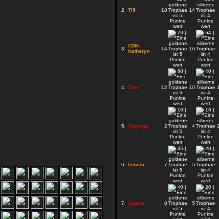
2.
Tifi
18
14
CDN-
3.
14
16
Katheryn
4.
Teno
12
10
5.
Topenga
2
4
6.
Ismene
7
5
7.
Legius
8
5