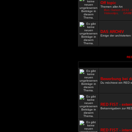
Off topic
Themen aller Art
BuLi Saison 10/11 -
Videoclips
,
GAME
DAS ARCHIV
Einige der archivierte
RED
Bewerbung bei d
Du möchtest ein RED 
RED FIST - exter
Bekanntgaben zur RE
RED FIST - inter