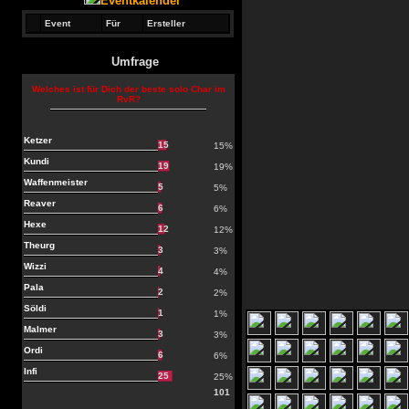
Eventkalender
Event
Für
Ersteller
Umfrage
Welches ist für Dich der beste solo Char im
RvR?
Ketzer
15
15%
Kundi
19
19%
Waffenmeister
5
5%
Reaver
6
6%
Hexe
12
12%
Theurg
3
3%
Wizzi
4
4%
Pala
2
2%
Söldi
1
1%
Malmer
3
3%
Ordi
6
6%
Infi
25
25%
101