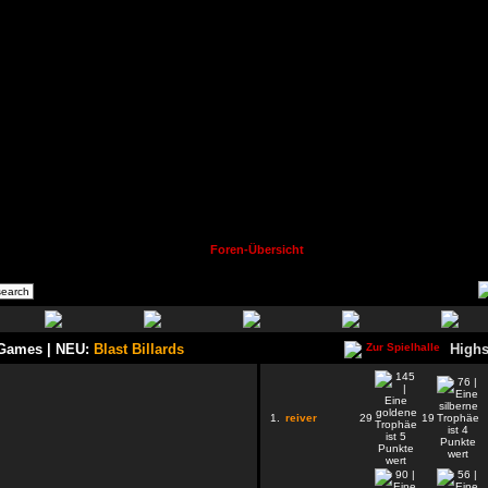
Foren-Übersicht
 Games | NEU:
Blast Billards
Highs
1.
reiver
29
19