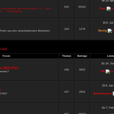
Mi 29. Ap
810
30110
Teno
> Auch dieses Jahr ohne Loddar ;-)
,
Kino
,
S
,
Forum Spiele
Di 5. Jul
243
1279
Morrig
n Foren aus den verschiedensten Bereichen
 FIST
.
Forum
Themen
Beiträge
Letzte
So 14. Ju
er RED FIST
456
5852
Ulli
werden?
Di 9. Jan
n
437
2843
Deamhayness
D FIST
So 7. Feb
n
832
20919