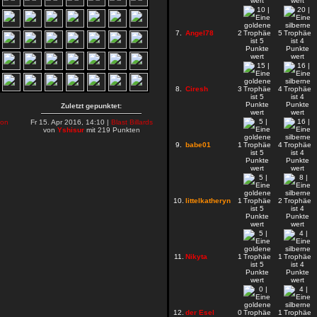
7.
Angel78
2
5
8.
Ciresh
3
4
Zuletzt gepunktet:
on
Fr 15. Apr 2016, 14:10 |
Blast Billards
von
Yshisur
mit 219 Punkten
9.
babe01
1
4
10.
littelkatheryn
1
2
11.
Nikyta
1
1
12.
der Esel
0
1