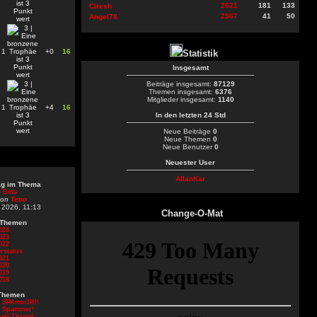
2621
181
133
Ciresh
2567
41
50
Angel78
1
+0
16
Statistik
Insgesamt
Beiträge insgesamt:
87129
Themen insgesamt:
6376
Mitglieder insgesamt:
1140
1
+4
16
In den letzten 24 Std
Neue Beiträge
0
Neue Themen
0
Neue Benutzer
0
Neuester User
AllanKar
rag im Thema
 Beta
von
Teno
 2026, 11:13
Change-O-Mat
 Themen
024
023
022
rstatus
021
020
019
018
Themen
d SPAmm3R!!
d Spammer²
all-Thread