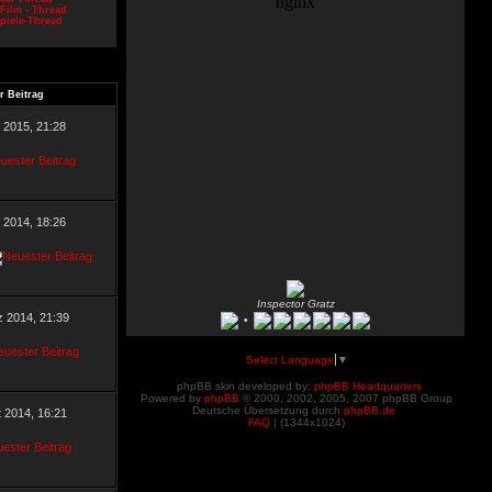
Film - Thread
piele-Thread
r Beitrag
l 2015, 21:28
 2014, 18:26
Inspector Gratz
z 2014, 21:39
•
Select Language
▼
phpBB skin developed by:
phpBB Headquarters
Powered by
phpBB
© 2000, 2002, 2005, 2007 phpBB Group
Deutsche Übersetzung durch
phpBB.de
t 2014, 16:21
FAQ
| (
1344x1024)