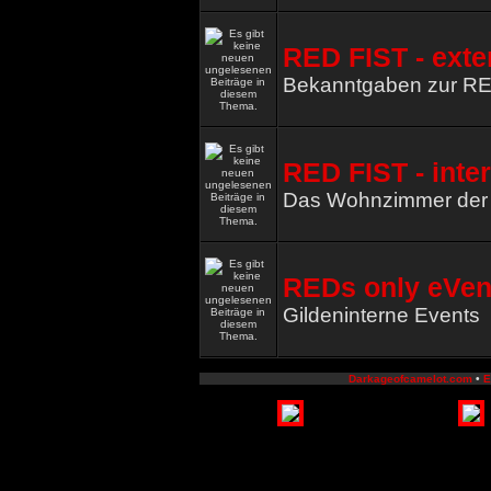
RED FIST - exte
Bekanntgaben zur R
RED FIST - inte
Das Wohnzimmer de
REDs only eVen
Gildeninterne Events
Darkageofcamelot.com
•
E