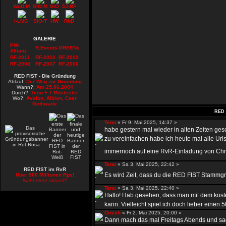
WoD-M
SIO-M
SIO
5J-RF
i-LMG
SIO-T
HW
RitD
GALERIE
PW-
R.Events
GREENs
Allianz
RF-2011
RF-2010
RF-2009
RF-2008
RF-2007
RF-2006
RED FIST - Die Gründung
Ablauf:
Der Weg zur Gründung
Wann?:
Am 25.06.2004
Durch?:
Teno + 7 Mitstreiter
Wo?:
Avalon, Albion, Caer
Gothwaite
RED 
Teno
« Fr 9. Mai 2025, 14:37 »
habe gestern mal wieder in alten Zeiten ge
zu vereinfachen habe ich heute mal alle Urls
immernoch auf eine RvR-Einladung von Chr
Teno
« Sa 3. Mai 2025, 22:42 »
RED FIST im RvR
Es wird Zeit, dass du die RED FIST Stammgru
Über 500 Millionen Rps!
Nicht mehr aktuell?
Teno
« Sa 3. Mai 2025, 22:40 »
Hallo! Hab gesehen, dass man mit dem kost
kann. Vielleicht spiel ich doch lieber einen 50
Ciresh
« Fr 2. Mai 2025, 20:00 »
Dann mach das mal Freitags Abends und sag 