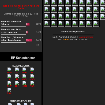
Wie solls weiter gehen mit dem
Guide
Umfrage endete am So 12. Feb
2012, 23:36
Bitte mit Videos +
Bildern
6
30%
Bitte nur den Text
Neuester Highscore:
weitermachen
3
15%
Sa 5. Apr 2014, 20:31 |
Backgammon
Bitte Text , Videos +
von
reiver
mit 169 Punkten
Bilder hinzufügen
11
55%
20
RF-Schaufenster
REALMEVENTS
WoD
LPC
MnR
TC
A
H
VoD
HSG
SdT
HK
HSH
RitD
TqE
M1NDSTUFF-FILME