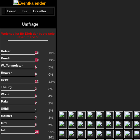
Eventkalender
Event
Für
Ersteller
Umfrage
Welches ist für Dich der beste solo
Char im RvR?
Ketzer
15
15%
Kundi
19
19%
Waffenmeister
5
5%
Reaver
6
6%
Hexe
12
12%
Theurg
3
3%
Wizzi
4
4%
Pala
2
2%
Söldi
1
1%
Malmer
3
3%
Ordi
6
6%
Infi
25
25%
101