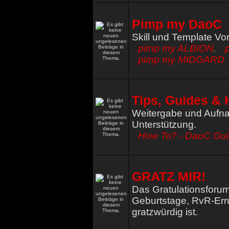
Pimp my DaoC
Skill und Template Vo
pimp my ALBION
,
pimp my MIDGARD
Tips, Guides & 
Weitergabe und Aufna
Unterstützung.
How To? - DaoC Gu
GRATZ MIR!
Das Gratulationsforum
Geburtstage, RvR-Err
gratzwürdig ist.