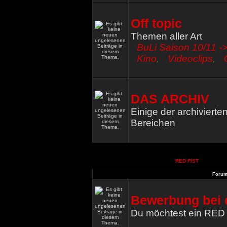
Off topic
Themen aller Art
BuLi Saison 10/11 ->
Kino
,
Videoclips
,
DAS ARCHIV
Einige der archiviert
Bereichen
RED FIST
Foru
Bewerbung bei 
Du möchtest ein RED