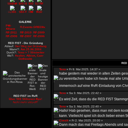
WoD-M
SIO-M
SIO
5J-RF
i-LMG
SIO-T
HW
RitD
GALERIE
PW-
R.Events
GREENs
Allianz
RF-2011
RF-2010
RF-2009
RF-2008
RF-2007
RF-2006
RED FIST - Die Gründung
Ablauf:
Der Weg zur Gründung
Wann?:
Am 25.06.2004
Durch?:
Teno + 7 Mitstreiter
Wo?:
Avalon, Albion, Caer
Gothwaite
RED 
Teno
« Fr 9. Mai 2025, 14:37 »
habe gestern mal wieder in alten Zeiten ge
zu vereinfachen habe ich heute mal alle Urls
immernoch auf eine RvR-Einladung von Chr
Teno
« Sa 3. Mai 2025, 22:42 »
RED FIST im RvR
Es wird Zeit, dass du die RED FIST Stammgru
Über 500 Millionen Rps!
Nicht mehr aktuell?
Teno
« Sa 3. Mai 2025, 22:40 »
Hallo! Hab gesehen, dass man mit dem kost
kann. Vielleicht spiel ich doch lieber einen 50
Ciresh
« Fr 2. Mai 2025, 20:00 »
Dann mach das mal Freitags Abends und sag 