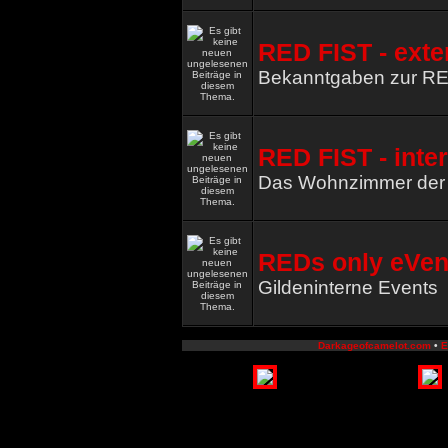
RED FIST - exte
Bekanntgaben zur R
RED FIST - inte
Das Wohnzimmer de
REDs only eVen
Gildeninterne Events
Darkageofcamelot.com
•
E