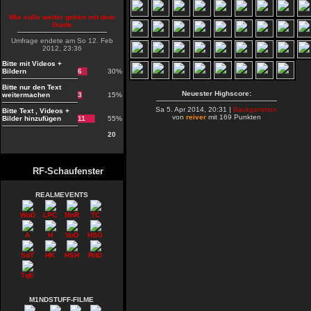
Wie solls weiter gehen mit dem
Guide
Umfrage endete am So 12. Feb
2012, 23:36
Bitte mit Videos +
Bildern
6
30%
Bitte nur den Text
Neuester Highscore:
weitermachen
3
15%
Sa 5. Apr 2014, 20:31 |
Backgammon
Bitte Text , Videos +
von
reiver
mit 169 Punkten
Bilder hinzufügen
11
55%
20
RF-Schaufenster
REALMEVENTS
WoD
LPC
MnR
TC
A
H
VoD
HSG
SdT
HK
HSH
RitD
TqE
M1NDSTUFF-FILME