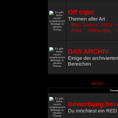
Off topic
Themen aller Art
BuLi Saison 10/11 ->
Kino
,
Videoclips
,
DAS ARCHIV
Einige der archiviert
Bereichen
RED FIST
Foru
Bewerbung bei 
Du möchtest ein RED