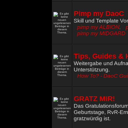
Pimp my DaoC
Skill und Template Vo
pimp my ALBION
,
pimp my MIDGARD
Tips, Guides & 
Weitergabe und Aufna
Unterstützung.
How To? - DaoC Gu
GRATZ MIR!
Das Gratulationsforum
Geburtstage, RvR-Err
gratzwürdig ist.