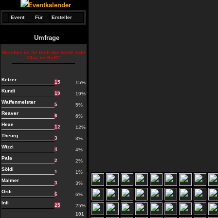
Eventkalender
Event
Für
Ersteller
Umfrage
Welches ist für Dich der beste solo
Char im RvR?
Ketzer
15
15%
Kundi
19
19%
Waffenmeister
5
5%
Reaver
6
6%
Hexe
12
12%
Theurg
3
3%
Wizzi
4
4%
Pala
2
2%
Söldi
1
1%
Malmer
3
3%
Ordi
6
6%
Infi
25
25%
101