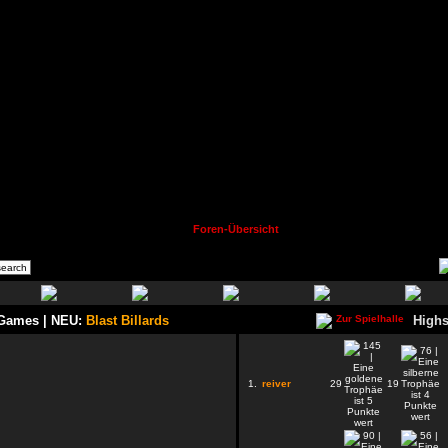
Foren-Übersicht
 Games | NEU:
Blast Billards
Highs
1.
reiver
29
19