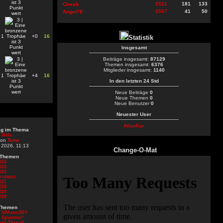
2621
181
133
Ciresh
2567
41
50
Angel78
1
+0
16
Statistik
Insgesamt
Beiträge insgesamt:
87129
Themen insgesamt:
6376
Mitglieder insgesamt:
1140
1
+4
16
In den letzten 24 Std
Neue Beiträge
0
Neue Themen
0
Neue Benutzer
0
Neuester User
AllanKar
rag im Thema
 Beta
von
Teno
 2026, 11:13
Change-O-Mat
 Themen
024
023
022
rstatus
021
020
019
018
Themen
d SPAmm3R!!
d Spammer²
all-Thread