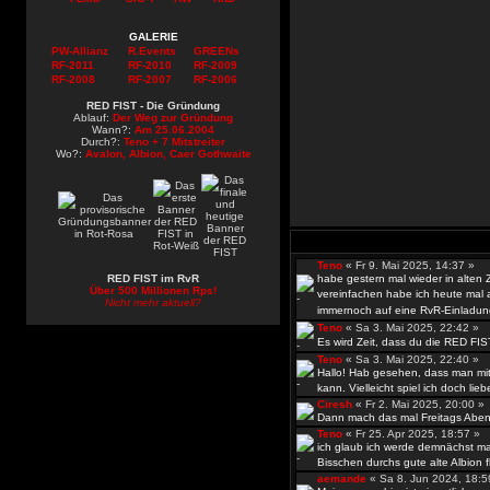
GALERIE
PW-Allianz
R.Events
GREENs
RF-2011
RF-2010
RF-2009
RF-2008
RF-2007
RF-2006
RED FIST - Die Gründung
Ablauf:
Der Weg zur Gründung
Wann?:
Am 25.06.2004
Durch?:
Teno + 7 Mitstreiter
Wo?:
Avalon, Albion, Caer Gothwaite
Teno
« Fr 9. Mai 2025, 14:37 »
RED FIST im RvR
habe gestern mal wieder in alten
Über 500 Millionen Rps!
vereinfachen habe ich heute mal al
Nicht mehr aktuell?
immernoch auf eine RvR-Einladun
Teno
« Sa 3. Mai 2025, 22:42 »
Es wird Zeit, dass du die RED FIS
Teno
« Sa 3. Mai 2025, 22:40 »
Hallo! Hab gesehen, dass man mit
kann. Vielleicht spiel ich doch lieb
Ciresh
« Fr 2. Mai 2025, 20:00 
Dann mach das mal Freitags Abend
Teno
« Fr 25. Apr 2025, 18:57 »
ich glaub ich werde demnächst ma
Bisschen durchs gute alte Albion fli
aemande
« Sa 8. Jun 2024, 18: