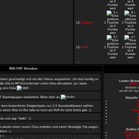
12.
andy69
1
2
12.
Sere
1
1
.....
RED FIST Shoutbox
 Zeiten geschwelgt und mir alte Videos angesehen. Um das künftig zu
Letzter Beit
le Urls im RF-Schaufenster unten links aktualisiert. ps: warte
TESO -
Verfasst 
g von Chris
am Mi 29. Apr
T Stammgruppe reaktivierst. Biete mich an
Aktuelle
2
2
 dem kostenfreien Ewigkeitsabo nur 2-3 Standardklassen wählen
2
er einen 50er im Rvr, falls es noch ein RvR für nicht Solos gibt :-)
Nutze
2
»
2
s und sag "Hallo" ;-)
2
2
l wieder einen neuen Char erstellen und einen Nostalgie-Trip wagen.
Endlos-
tzen :-)
REDs sin
59 »
W!R sin
Der Fußb