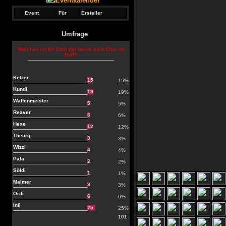
Eventkalender
Event
Für
Ersteller
Umfrage
Welches ist für Dich der beste solo Char im
RvR?
Ketzer
15
15%
Kundi
19
19%
Waffenmeister
5
5%
Reaver
6
6%
Hexe
12
12%
Theurg
3
3%
Wizzi
4
4%
Pala
2
2%
Söldi
1
1%
Malmer
3
3%
Ordi
6
6%
Infi
25
25%
101