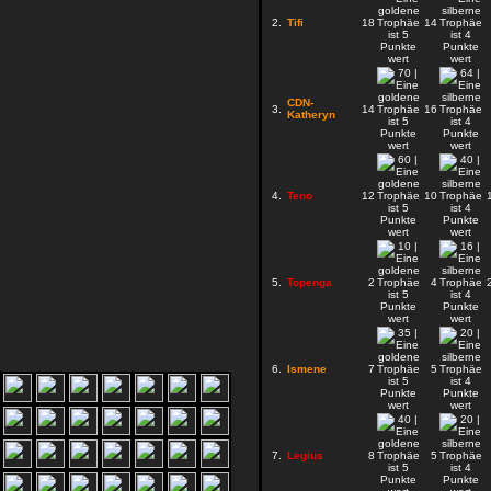
2.
Tifi
18
14
CDN-
3.
14
16
Katheryn
4.
Teno
12
10
5.
Topenga
2
4
6.
Ismene
7
5
7.
Legius
8
5