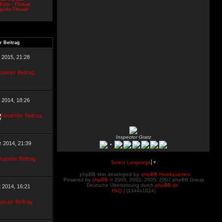
Film - Thread
piele-Thread
r Beitrag
l 2015, 21:28
 2014, 18:26
Inspector Gratz
z 2014, 21:39
•
Select Language
▼
phpBB skin developed by:
phpBB Headquarters
Powered by
phpBB
© 2000, 2002, 2005, 2007 phpBB Group
Deutsche Übersetzung durch
phpBB.de
t 2014, 16:21
FAQ
| (
1344x1024)