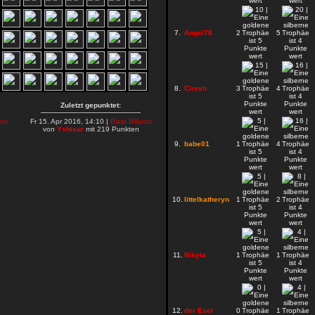
7.
Angel78
2
5
8.
Ciresh
3
4
Zuletzt gepunktet:
on
Fr 15. Apr 2016, 14:10 |
Blast Billards
von
Yshisur
mit 219 Punkten
9.
babe01
1
4
10.
littelkatheryn
1
2
11.
Nikyta
1
1
12.
der Esel
0
1