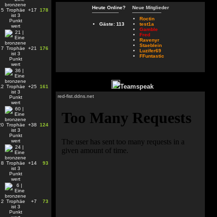
Heute Online?
Neue Mitglieder
5
+17
178
Roctin
Gäste: 113
test1a
Gamble
Fred
Ravenyr
Staeblein
7
+21
176
Luzifer69
FFuntastic
Teamspeak
12
+25
161
red-fist.ddns.net
20
+38
124
8
+14
93
2
+7
73