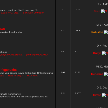
W neu setzen
Wen darf ich nach Fred und Gamble noch alles
Fr 7. Sep
53
530
9 »
mungen rund um DaoC und das RL
Teno
BEST PICTURE
,
Sonstige Umfragen
rn ja gut funktioniert
9 »
hbar
8 »
Mi 27. Ap
rdpw wie das vom zirkel
latz
5 »
170
788
Robistoo
renverkauf und suche
 rechte und müsste dich irgendwie pn mässig erreichen wegen
Di 4. Aug
486
3107
schläge
Oneyll
pimp my HIBERNIA
,
pimp my MIDGARD
Mi 30. Mä
ilfegesuche
193
1191
me von Wissen sowie tatkräftige Unterstützung.
Menelaos
ides
,
How to play?
,
HILF MIR!
Di 2. Dez
124
1307
ür alle Forumianer.
Ciresh
genschaften und alles was gratzwürdig ist.