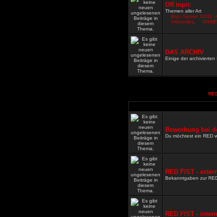
Off topic
Themen aller Art
BuLi Saison 10/11 -
Videoclips
,
GAME
DAS ARCHIV
Einige der archivierte
RED
Bewerbung bei d
Du möchtest ein RED 
RED FIST - exter
Bekanntgaben zur RE
RED FIST - inter