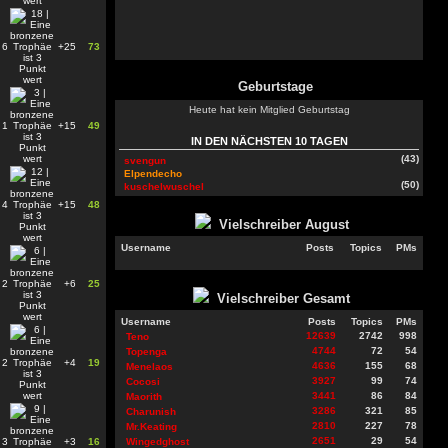
6
+25
73
Geburtstage
Heute hat kein Mitglied Geburtstag
1
+15
49
IN DEN NÄCHSTEN 10 TAGEN
(43)
svengun
Elpendecho
(50)
kuschelwuschel
4
+15
48
Vielschreiber
August
Username
Posts
Topics
PMs
2
+6
25
Vielschreiber Gesamt
Username
Posts
Topics
PMs
12639
2742
998
Teno
4744
72
54
Topenga
2
+4
19
4636
155
68
Menelaos
3927
99
74
Cocosi
3441
86
84
Maorith
3286
321
85
Charunish
2810
227
78
Mr.Keating
2651
29
54
3
+3
16
Wingedghost