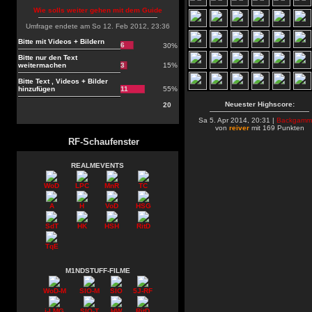
Wie solls weiter gehen mit dem Guide
Umfrage endete am So 12. Feb 2012, 23:36
Bitte mit Videos + Bildern
6
30%
Bitte nur den Text
weitermachen
3
15%
Bitte Text , Videos + Bilder
hinzufügen
11
55%
Neuester Highscore:
20
Sa 5. Apr 2014, 20:31 |
Backgamm
von
reiver
mit 169 Punkten
RF-Schaufenster
REALMEVENTS
WoD
LPC
MnR
TC
A
H
VoD
HSG
SdT
HK
HSH
RitD
TqE
M1NDSTUFF-FILME
WoD-M
SIO-M
SIO
5J-RF
i-LMG
SIO-T
HW
RitD