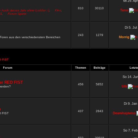
Mi 29. Ap
810
30110
Teno
> Auch dieses Jahr ohne Loddar ;-)
,
Kino
,
S
,
Forum Spiele
Di 5. Jul
243
1279
Morrig
n Foren aus den verschiedensten Bereichen
 FIST
.
Forum
Themen
Beiträge
Letzte
So 14. Ju
er RED FIST
456
5852
Ulli
werden?
Di 9. Jan
n
437
2843
Deamhayness
D FIST
So 7. Feb
n
832
20919