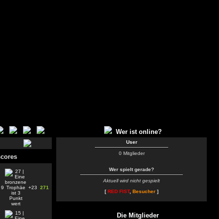
Wer ist online?
User
0 Mitglieder
cores
Wer spielt gerade?
Aktuell wird nicht gespielt
9
+23
271
[
RED FIST
,
Besucher
]
Die Mitglieder