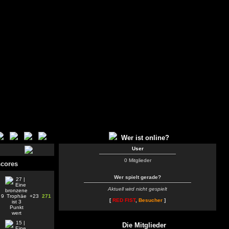
Wer ist online?
User
0 Mitglieder
cores
Wer spielt gerade?
Aktuell wird nicht gespielt
9
+23
271
[
RED FIST
,
Besucher
]
Die Mitglieder