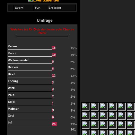
Eventkalender
Event
Für
Ersteller
Umfrage
Welches ist für Dich der beste solo Char im
RvR?
Ketzer
15
15%
Kundi
19
19%
Waffenmeister
5
5%
Reaver
6
6%
Hexe
12
12%
Theurg
3
3%
Wizzi
4
4%
Pala
2
2%
Söldi
1
1%
Malmer
3
3%
Ordi
6
6%
Infi
25
25%
101