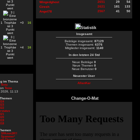
2651
29
54
Wingedghost
2621
181
133
Ciresh
2567
41
50
Angel78
1
+0
16
Statistik
Insgesamt
Beiträge insgesamt:
87129
Themen insgesamt:
6376
1
+4
16
Mitglieder insgesamt:
1140
In den letzten 24 Std
Neue Beiträge
0
Neue Themen
0
Neue Benutzer
0
Neuester User
rag im Thema
AllanKar
 Beta
von
Teno
 2026, 11:13
Change-O-Mat
 Themen
024
023
022
rstatus
021
020
019
018
Themen
d SPAmm3R!!
d Spammer²
all-Thread