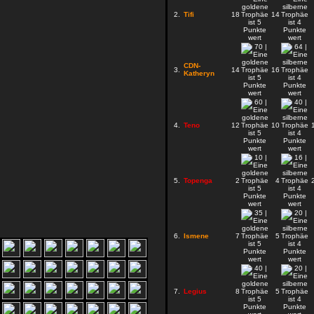
2.
Tifi
18
14
CDN-
3.
14
16
Katheryn
4.
Teno
12
10
5.
Topenga
2
4
6.
Ismene
7
5
7.
Legius
8
5