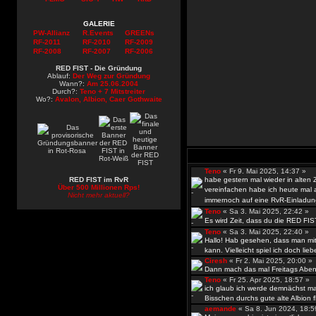
GALERIE
PW-Allianz
R.Events
GREENs
RF-2011
RF-2010
RF-2009
RF-2008
RF-2007
RF-2006
RED FIST - Die Gründung
Ablauf:
Der Weg zur Gründung
Wann?:
Am 25.06.2004
Durch?:
Teno + 7 Mitstreiter
Wo?:
Avalon, Albion, Caer Gothwaite
Teno
« Fr 9. Mai 2025, 14:37 »
RED FIST im RvR
habe gestern mal wieder in alten
Über 500 Millionen Rps!
vereinfachen habe ich heute mal al
Nicht mehr aktuell?
immernoch auf eine RvR-Einladun
Teno
« Sa 3. Mai 2025, 22:42 »
Es wird Zeit, dass du die RED FIS
Teno
« Sa 3. Mai 2025, 22:40 »
Hallo! Hab gesehen, dass man mit
kann. Vielleicht spiel ich doch lieb
Ciresh
« Fr 2. Mai 2025, 20:00 
Dann mach das mal Freitags Abend
Teno
« Fr 25. Apr 2025, 18:57 »
ich glaub ich werde demnächst ma
Bisschen durchs gute alte Albion fli
aemande
« Sa 8. Jun 2024, 18: