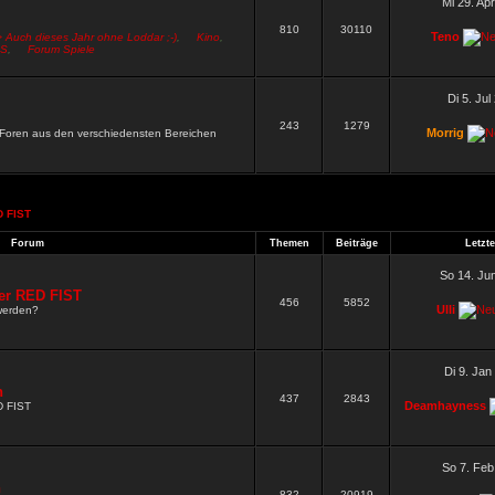
Mi 29. Ap
810
30110
Teno
> Auch dieses Jahr ohne Loddar ;-)
,
Kino
,
S
,
Forum Spiele
Di 5. Jul
243
1279
Morrig
n Foren aus den verschiedensten Bereichen
 FIST
.
Forum
Themen
Beiträge
Letzte
So 14. Ju
er RED FIST
456
5852
Ulli
werden?
Di 9. Jan
n
437
2843
Deamhayness
D FIST
So 7. Feb
n
832
20919