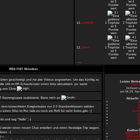
12.
andy69
1
2
12.
Sere
1
1
.....
RED FIST Shoutbox
 Zeiten geschwelgt und mir alte Videos angesehen. Um das künftig zu
Letzter Beit
le Urls im RF-Schaufenster unten links aktualisiert. ps: warte
TESO -
Verfasst 
g von Chris
am Mi 29. Apr
T Stammgruppe reaktivierst. Biete mich an
Aktuelle
2
2
 dem kostenfreien Ewigkeitsabo nur 2-3 Standardklassen wählen
2
er einen 50er im Rvr, falls es noch ein RvR für nicht Solos gibt :-)
Nutze
2
»
2
s und sag "Hallo" ;-)
2
2
l wieder einen neuen Char erstellen und einen Nostalgie-Trip wagen.
Endlos-
tzen :-)
REDs sin
59 »
W!R sin
Der Fußb