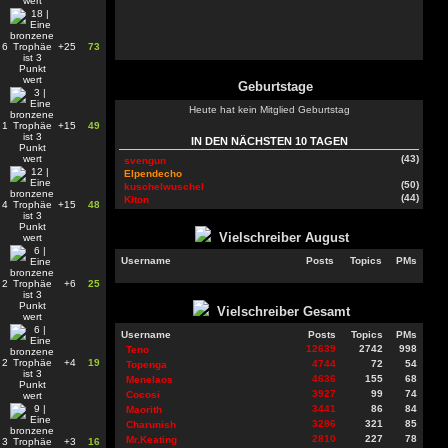
6
+25
73
Geburtstage
Heute hat kein Mitglied Geburtstag
1
+15
49
IN DEN NÄCHSTEN 10 TAGEN
(43)
svengun
Elpendecho
(50)
kuschelwuschel
(44)
Kiton
4
+15
48
Vielschreiber
August
Username
Posts
Topics
PMs
2
+6
25
Vielschreiber Gesamt
Username
Posts
Topics
PMs
12639
2742
998
Teno
2
+4
19
4744
72
54
Topenga
4636
155
68
Menelaos
3927
99
74
Cocosi
3441
86
84
Maorith
3286
321
85
Charunish
2810
227
78
Mr.Keating
3
+3
16