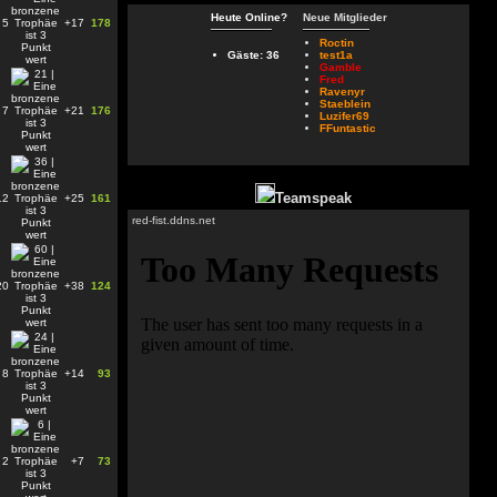
Heute Online?
Neue Mitglieder
5
+17
178
Roctin
Gäste: 36
test1a
Gamble
Fred
Ravenyr
Staeblein
7
+21
176
Luzifer69
FFuntastic
Teamspeak
12
+25
161
red-fist.ddns.net
20
+38
124
8
+14
93
2
+7
73