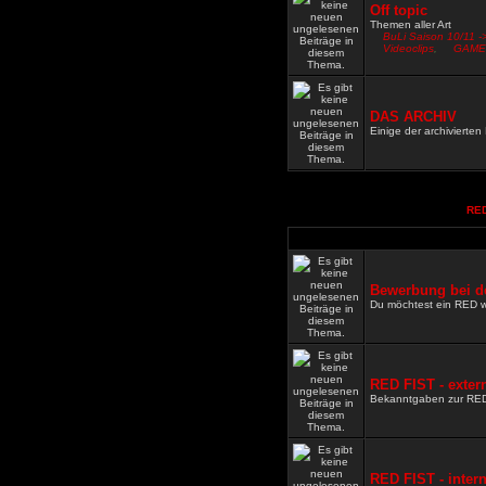
Off topic
Themen aller Art
BuLi Saison 10/11 -
Videoclips
,
GAME
DAS ARCHIV
Einige der archivierte
RED
Bewerbung bei d
Du möchtest ein RED 
RED FIST - exter
Bekanntgaben zur RE
RED FIST - inter