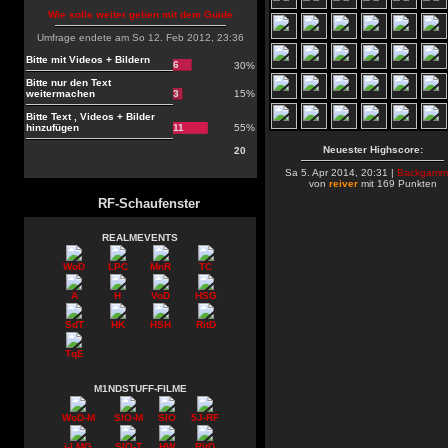
Wie solls weiter gehen mit dem Guide
Umfrage endete am So 12. Feb 2012, 23:36
Bitte mit Videos + Bildern
6
30%
Bitte nur den Text
weitermachen
3
15%
Bitte Text , Videos + Bilder
hinzufügen
11
55%
Neuester Highscore:
20
Sa 5. Apr 2014, 20:31 |
Backgamm
von
reiver
mit 169 Punkten
RF-Schaufenster
REALMEVENTS
WoD
LPC
MnR
TC
A
H
VoD
HSG
SdT
HK
HSH
RitD
TqE
M1NDSTUFF-FILME
WoD-M
SIO-M
SIO
5J-RF
i-LMG
SIO-T
HW
RitD