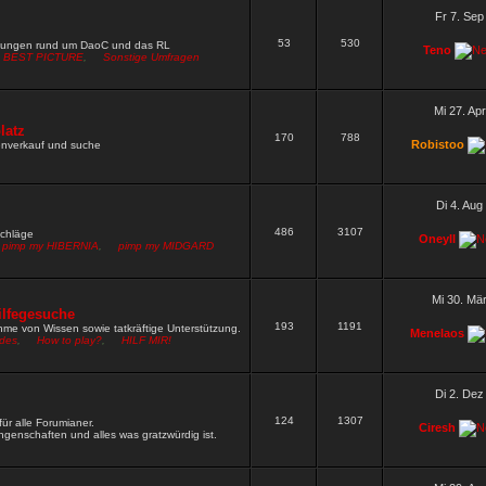
W neu setzen
Wen darf ich nach Fred und Gamble noch alles
Fr 7. Sep
53
530
9 »
mungen rund um DaoC und das RL
Teno
BEST PICTURE
,
Sonstige Umfragen
rn ja gut funktioniert
9 »
hbar
8 »
Mi 27. Ap
rdpw wie das vom zirkel
latz
5 »
170
788
Robistoo
renverkauf und suche
 rechte und müsste dich irgendwie pn mässig erreichen wegen
Di 4. Aug
486
3107
schläge
Oneyll
pimp my HIBERNIA
,
pimp my MIDGARD
Mi 30. Mä
ilfegesuche
193
1191
me von Wissen sowie tatkräftige Unterstützung.
Menelaos
ides
,
How to play?
,
HILF MIR!
Di 2. Dez
124
1307
ür alle Forumianer.
Ciresh
genschaften und alles was gratzwürdig ist.