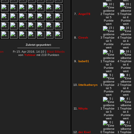
7.
Angel78
2
5
8.
Ciresh
3
4
Zuletzt gepunktet:
on
Fr 15. Apr 2016, 14:10 |
Blast Billards
von
Yshisur
mit 219 Punkten
9.
babe01
1
4
10.
littelkatheryn
1
2
11.
Nikyta
1
1
12.
der Esel
0
1