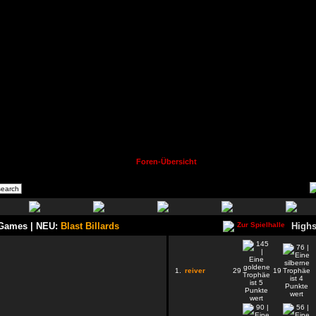
Foren-Übersicht
 Games | NEU:
Blast Billards
Highs
1.
reiver
29
19