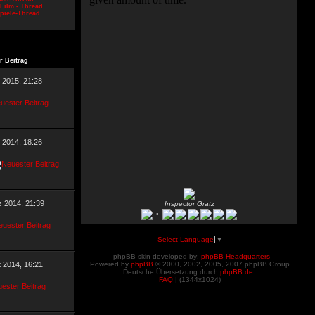
Film - Thread
piele-Thread
r Beitrag
l 2015, 21:28
 2014, 18:26
z 2014, 21:39
Inspector Gratz
•
Select Language
▼
phpBB skin developed by:
phpBB Headquarters
t 2014, 16:21
Powered by
phpBB
© 2000, 2002, 2005, 2007 phpBB Group
Deutsche Übersetzung durch
phpBB.de
FAQ
| (
1344x1024)