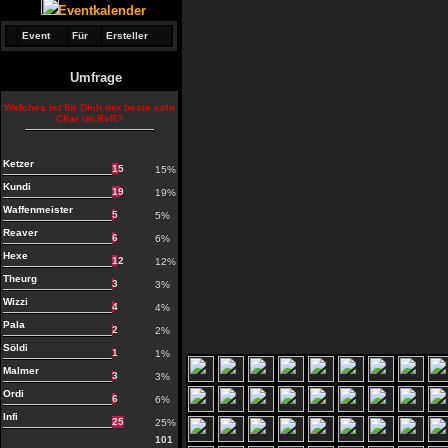
Eventkalender
Event
Für
Ersteller
Umfrage
Welches ist für Dich der beste solo
Char im RvR?
Ketzer
15
15%
Kundi
19
19%
Waffenmeister
5
5%
Reaver
6
6%
Hexe
12
12%
Theurg
3
3%
Wizzi
4
4%
Pala
2
2%
Söldi
1
1%
Malmer
3
3%
Ordi
6
6%
Infi
25
25%
101