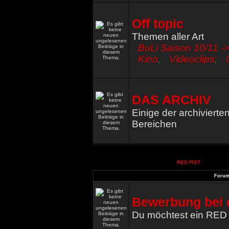
Off topic
Themen aller Art
BuLi Saison 10/11 ->
Kino
,
Videoclips
,
DAS ARCHIV
Einige der archiviert
Bereichen
RED FIST
Foru
Bewerbung bei 
Du möchtest ein RED