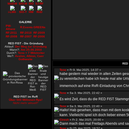
WoD-M
SIO-M
SIO
5J-RF
i-LMG
SIO-T
HW
RitD
GALERIE
PW-
R.Events
GREENs
Allianz
RF-2011
RF-2010
RF-2009
RF-2008
RF-2007
RF-2006
RED FIST - Die Gründung
Ablauf:
Der Weg zur Gründung
Wann?:
Am 25.06.2004
Durch?:
Teno + 7 Mitstreiter
Wo?:
Avalon, Albion, Caer
Gothwaite
RED 
Teno
« Fr 9. Mai 2025, 14:37 »
habe gestern mal wieder in alten Zeiten ge
zu vereinfachen habe ich heute mal alle Urls
immernoch auf eine RvR-Einladung von Chr
Teno
« Sa 3. Mai 2025, 22:42 »
RED FIST im RvR
Es wird Zeit, dass du die RED FIST Stammgru
Über 500 Millionen Rps!
Nicht mehr aktuell?
Teno
« Sa 3. Mai 2025, 22:40 »
Hallo! Hab gesehen, dass man mit dem kost
kann. Vielleicht spiel ich doch lieber einen 50
Ciresh
« Fr 2. Mai 2025, 20:00 »
Dann mach das mal Freitags Abends und sag 
Teno
« Fr 25. Apr 2025, 18:57 »