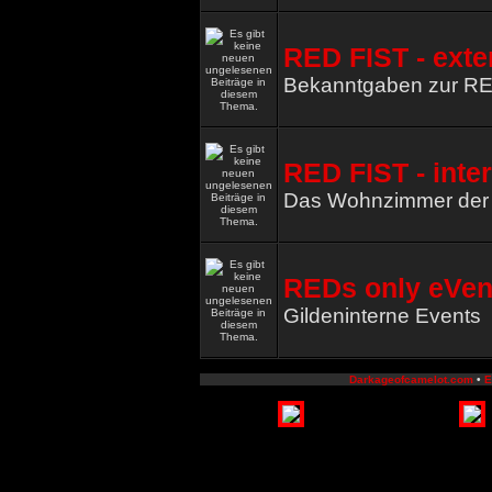
RED FIST - exte
Bekanntgaben zur R
RED FIST - inte
Das Wohnzimmer de
REDs only eVen
Gildeninterne Events
Darkageofcamelot.com
•
E