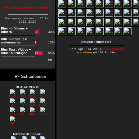
Wie solls weiter gehen mit dem
Guide
Umfrage endete am So 12. Feb
2012, 23:36
Bitte mit Videos +
Bildern
6
30%
Bitte nur den Text
Neuester Highscore:
weitermachen
3
15%
Sa 5. Apr 2014, 20:31 |
Backgammon
Bitte Text , Videos +
von
reiver
mit 169 Punkten
Bilder hinzufügen
11
55%
20
RF-Schaufenster
REALMEVENTS
WoD
LPC
MnR
TC
A
H
VoD
HSG
SdT
HK
HSH
RitD
TqE
M1NDSTUFF-FILME