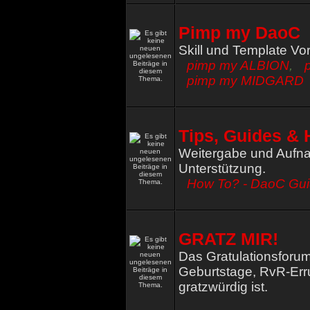
Pimp my DaoC
Skill und Template Vo
pimp my ALBION
,
pimp my MIDGARD
Tips, Guides & 
Weitergabe und Aufna
Unterstützung.
How To? - DaoC Gu
GRATZ MIR!
Das Gratulationsforum
Geburtstage, RvR-Err
gratzwürdig ist.