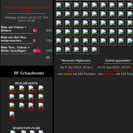
Wie solls weiter gehen mit dem
Guide
Umfrage endete am So 12. Feb
2012, 23:36
Bitte mit Videos +
Bildern
6
30%
Bitte nur den Text
weitermachen
3
15%
Bitte Text , Videos +
Bilder hinzufügen
11
55%
20
Neuester Highscore:
Zuletzt gepunktet:
Sa 5. Apr 2014, 20:31 |
Fr 15. Apr 2016, 14:10 |
Backgammon
Billards
RF-Schaufenster
von
reiver
mit 169 Punkten
von
Yshisur
mit 219 Pun
REALMEVENTS
WoD
LPC
MnR
TC
A
H
VoD
HSG
SdT
HK
HSH
RitD
TqE
M1NDSTUFF-FILME