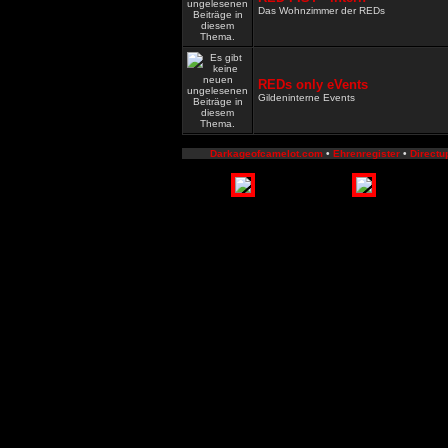
Das Wohnzimmer der REDs
REDs only eVents
Gildeninterne Events
Darkageofcamelot.com
•
Ehrenregister
•
Directu