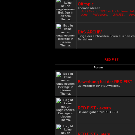
Off topic
Themen aller Art
BuLi Saison 10/11 -> Auch dieses Jah
Kino
,
Videoclips
,
GAMES
,
For
DAS ARCHIV
Einige der archivierten Foren aus den v
Bereichen
RED FIST
Forum
Bewerbung bei der RED FIST
Du möchtest ein RED werden?
RED FIST - extern
Bekanntgaben zur RED FIST
RED FIST - intern