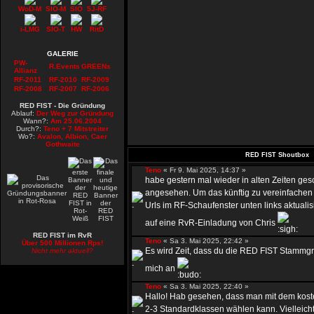
WoD-M
SIO-M
SIO
5J-RF
i-LMG
SIO-T
HW
RitD
GALERIE
PW-
R.Events
GREENs
Allianz
RF-2011
RF-2010
RF-2009
RF-2008
RF-2007
RF-2006
RED FIST - Die Gründung
Ablauf:
Der Weg zur Gründung
Wann?:
Am 25.06.2004
Durch?:
Teno + 7 Mitstreiter
Wo?:
Avalon, Albion, Caer
Gothwaite
RED FIST Shoutbox
Teno
« Fr 9. Mai 2025, 14:37 »
habe gestern mal wieder in alten Zeiten ges
angesehen. Um das künftig zu vereinfachen 
Urls im RF-Schaufenster unten links aktualis
auf eine RvR-Einladung von Chris
RED FIST im RvR
Teno
« Sa 3. Mai 2025, 22:42 »
Über 500 Millionen Rps!
Es wird Zeit, dass du die RED FIST Stammgru
Nicht mehr aktuell?
mich an
Teno
« Sa 3. Mai 2025, 22:40 »
Hallo! Hab gesehen, dass man mit dem kost
2-3 Standardklassen wählen kann. Vielleicht 