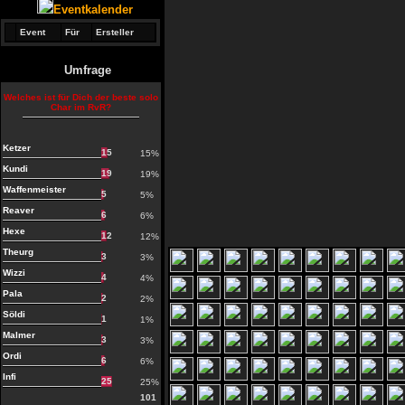
Eventkalender
Event
Für
Ersteller
Umfrage
Welches ist für Dich der beste solo
Char im RvR?
Ketzer
15
15%
Kundi
19
19%
Waffenmeister
5
5%
Reaver
6
6%
Hexe
12
12%
Theurg
3
3%
Wizzi
4
4%
Pala
2
2%
Söldi
1
1%
Malmer
3
3%
Ordi
6
6%
Infi
25
25%
101