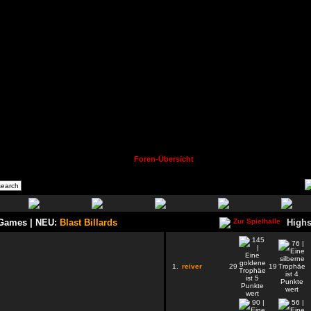
Foren-Übersicht
 Games | NEU:
Blast Billards
Highs
1.
reiver
29
19