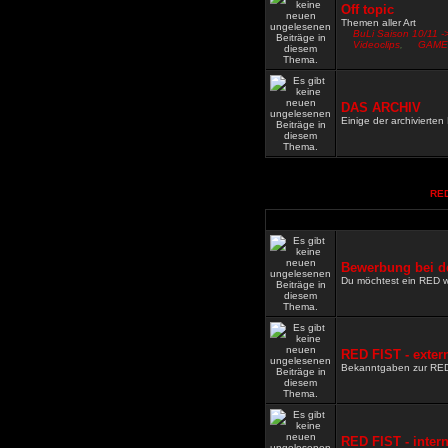
Off topic
Themen aller Art
BuLi Saison 10/11 -
Videoclips
,
GAME
DAS ARCHIV
Einige der archivierte
RED
Bewerbung bei d
Du möchtest ein RED 
RED FIST - exter
Bekanntgaben zur RE
RED FIST - inter