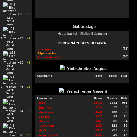
6
+25
73
Geburtstage
Heute hat kein Mitglied Geburtstag
1
+15
49
IN DEN NÄCHSTEN 10 TAGEN
(43)
svengun
Elpendecho
(50)
kuschelwuschel
4
+15
48
Vielschreiber
August
Username
Posts
Topics
PMs
2
+6
25
Vielschreiber Gesamt
Username
Posts
Topics
PMs
12639
2742
998
Teno
4744
72
54
Topenga
2
+4
19
4636
155
68
Menelaos
3927
99
74
Cocosi
3441
86
84
Maorith
3286
321
85
Charunish
2810
227
78
Mr.Keating
2651
29
54
3
+3
16
Wingedghost