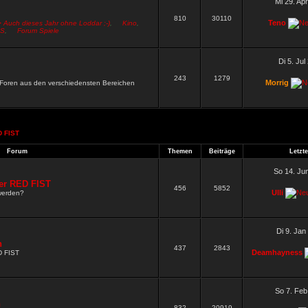
Mi 29. Ap
810
30110
Teno
> Auch dieses Jahr ohne Loddar ;-)
,
Kino
,
S
,
Forum Spiele
Di 5. Jul
243
1279
Morrig
n Foren aus den verschiedensten Bereichen
 FIST
.
Forum
Themen
Beiträge
Letzte
So 14. Ju
er RED FIST
456
5852
Ulli
werden?
Di 9. Jan
n
437
2843
Deamhayness
D FIST
So 7. Feb
n
832
20919