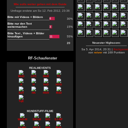
Wie solls weiter gehen mit dem Guide
Umfrage endete am So 12. Feb 2012, 23:36
Bitte mit Videos + Bildern
6
30%
Bitte nur den Text
weitermachen
3
15%
Bitte Text , Videos + Bilder
hinzufügen
11
55%
Neuester Highscore:
20
Sa 5. Apr 2014, 20:31 |
Backgamm
von
reiver
mit 169 Punkten
RF-Schaufenster
REALMEVENTS
WoD
LPC
MnR
TC
A
H
VoD
HSG
SdT
HK
HSH
RitD
TqE
M1NDSTUFF-FILME
WoD-M
SIO-M
SIO
5J-RF
i-LMG
SIO-T
HW
RitD