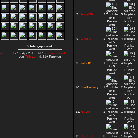
7.
Angel78
2
5
8.
Ciresh
3
4
Zuletzt gepunktet:
on
Fr 15. Apr 2016, 14:10 |
Blast Billards
von
Yshisur
mit 219 Punkten
9.
babe01
1
4
10.
littelkatheryn
1
2
11.
Nikyta
1
1
12.
der Esel
0
1