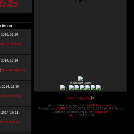
Film - Thread
piele-Thread
r Beitrag
l 2015, 21:28
 2014, 18:26
Inspector Gratz
z 2014, 21:39
•
Select Language
▼
phpBB skin developed by:
phpBB Headquarters
Powered by
phpBB
© 2000, 2002, 2005, 2007 phpBB Group
Deutsche Übersetzung durch
phpBB.de
t 2014, 16:21
FAQ
| (
1344x1024)