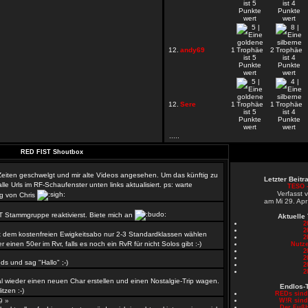
12.
andy69
1
2
12.
Sere
1
1
.....
RED FIST Shoutbox
 Zeiten geschwelgt und mir alte Videos angesehen. Um das künftig zu
Letzter Beit
le Urls im RF-Schaufenster unten links aktualisiert. ps: warte
TESO -
Verfasst 
g von Chris
am Mi 29. Apr
T Stammgruppe reaktivierst. Biete mich an
Aktuelle
2
2
 dem kostenfreien Ewigkeitsabo nur 2-3 Standardklassen wählen
2
er einen 50er im Rvr, falls es noch ein RvR für nicht Solos gibt :-)
Nutze
2
»
2
s und sag "Hallo" ;-)
2
2
l wieder einen neuen Char erstellen und einen Nostalgie-Trip wagen.
Endlos-
tzen :-)
REDs sin
59 »
W!R sin
Der Fußb