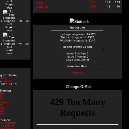
2621
181
133
Ciresh
2567
41
50
Angel78
1
+0
16
Statistik
Insgesamt
Beiträge insgesamt:
87129
Themen insgesamt:
6376
Mitglieder insgesamt:
1140
1
+4
16
In den letzten 24 Std
Neue Beiträge
0
Neue Themen
0
Neue Benutzer
0
Neuester User
AllanKar
rag im Thema
 Beta
von
Teno
 2026, 11:13
Change-O-Mat
 Themen
024
023
022
rstatus
021
020
019
018
Themen
d SPAmm3R!!
d Spammer²
all-Thread