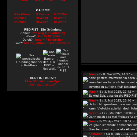
GALERIE
PW-Allianz
R.Events
GREENs
RF-2011
RF-2010
RF-2009
RF-2008
RF-2007
RF-2006
RED FIST - Die Gründung
Ablauf:
Der Weg zur Gründung
Wann?:
Am 25.06.2004
Durch?:
Teno + 7 Mitstreiter
Wo?:
Avalon, Albion, Caer Gothwaite
Teno
« Fr 9. Mai 2025, 14:37 »
RED FIST im RvR
habe gestern mal wieder in alten
Über 500 Millionen Rps!
vereinfachen habe ich heute mal al
Nicht mehr aktuell?
immernoch auf eine RvR-Einladun
Teno
« Sa 3. Mai 2025, 22:42 »
Es wird Zeit, dass du die RED FIS
Teno
« Sa 3. Mai 2025, 22:40 »
Hallo! Hab gesehen, dass man mit
kann. Vielleicht spiel ich doch lieb
Ciresh
« Fr 2. Mai 2025, 20:00 
Dann mach das mal Freitags Abend
Teno
« Fr 25. Apr 2025, 18:57 »
ich glaub ich werde demnächst ma
Bisschen durchs gute alte Albion fli
aemande
« Sa 8. Jun 2024, 18: