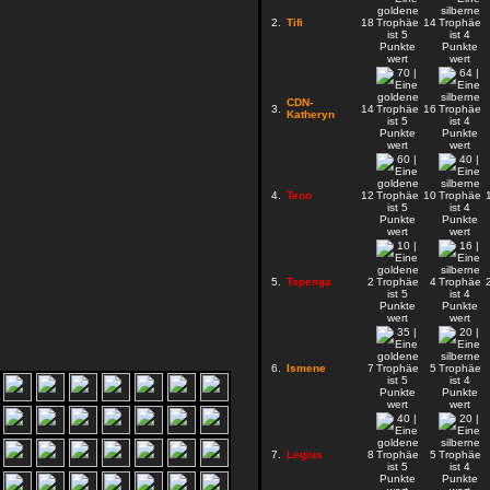
2.
Tifi
18
14
CDN-
3.
14
16
Katheryn
4.
Teno
12
10
5.
Topenga
2
4
6.
Ismene
7
5
7.
Legius
8
5