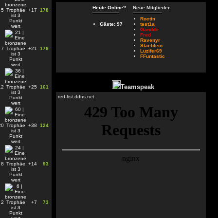
Heute Online?
Neue Mitglieder
5
+17
178
Roctin
Gäste: 97
test1a
Gamble
Fred
Ravenyr
Staeblein
7
+21
176
Luzifer69
FFuntastic
Teamspeak
12
+25
161
red-fist.ddns.net
20
+38
124
8
+14
93
2
+7
73