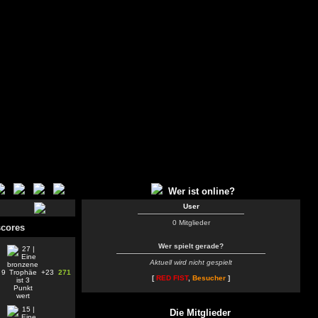
Wer ist online?
User
0 Mitglieder
cores
Wer spielt gerade?
Aktuell wird nicht gespielt
9
+23
271
[
RED FIST
,
Besucher
]
Die Mitglieder