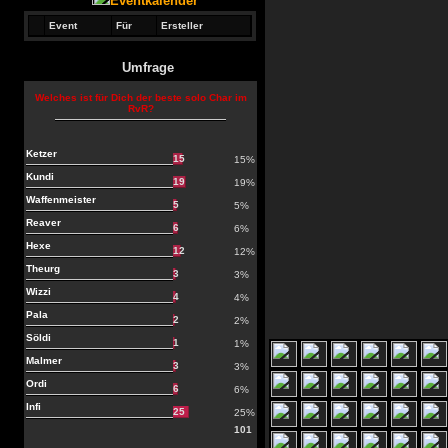
Eventkalender
Event
Für
Ersteller
Umfrage
Welches ist für Dich der beste solo Char im
RvR?
Ketzer
15
15%
Kundi
19
19%
Waffenmeister
5
5%
Reaver
6
6%
Hexe
12
12%
Theurg
3
3%
Wizzi
4
4%
Pala
2
2%
Söldi
1
1%
Malmer
3
3%
Ordi
6
6%
Infi
25
25%
101