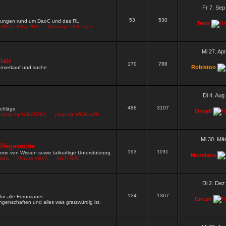
W neu setzen
Wen darf ich nach Fred und Gamble noch alles
Fr 7. Sep
53
530
9 »
mungen rund um DaoC und das RL
Teno
BEST PICTURE
,
Sonstige Umfragen
rn ja gut funktioniert
9 »
hbar
8 »
Mi 27. Ap
rdpw wie das vom zirkel
latz
5 »
170
788
Robistoo
renverkauf und suche
 rechte und müsste dich irgendwie pn mässig erreichen wegen
Di 4. Aug
486
3107
schläge
Oneyll
pimp my HIBERNIA
,
pimp my MIDGARD
Mi 30. Mä
ilfegesuche
193
1191
me von Wissen sowie tatkräftige Unterstützung.
Menelaos
ides
,
How to play?
,
HILF MIR!
Di 2. Dez
124
1307
ür alle Forumianer.
Ciresh
genschaften und alles was gratzwürdig ist.