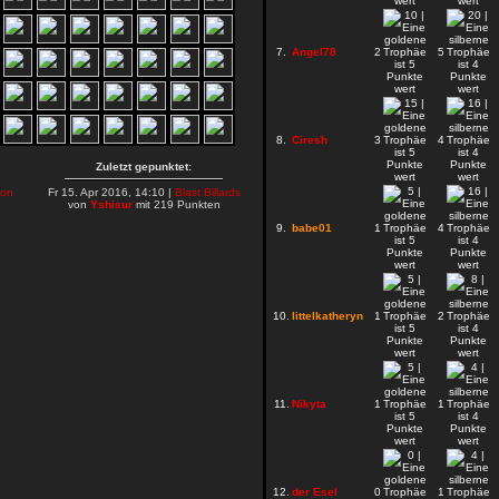
7.
Angel78
2
5
8.
Ciresh
3
4
Zuletzt gepunktet:
on
Fr 15. Apr 2016, 14:10 |
Blast Billards
von
Yshisur
mit 219 Punkten
9.
babe01
1
4
10.
littelkatheryn
1
2
11.
Nikyta
1
1
12.
der Esel
0
1