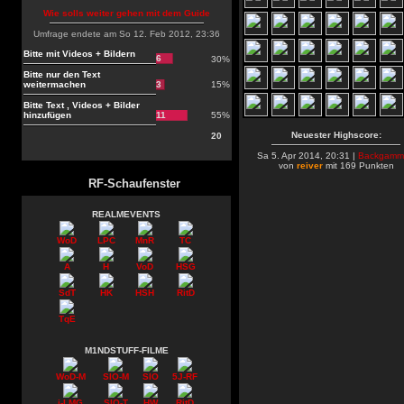
Wie solls weiter gehen mit dem Guide
Umfrage endete am So 12. Feb 2012, 23:36
Bitte mit Videos + Bildern
6
30%
Bitte nur den Text
weitermachen
3
15%
Bitte Text , Videos + Bilder
hinzufügen
11
55%
Neuester Highscore:
20
Sa 5. Apr 2014, 20:31 |
Backgamm
von
reiver
mit 169 Punkten
RF-Schaufenster
REALMEVENTS
WoD
LPC
MnR
TC
A
H
VoD
HSG
SdT
HK
HSH
RitD
TqE
M1NDSTUFF-FILME
WoD-M
SIO-M
SIO
5J-RF
i-LMG
SIO-T
HW
RitD