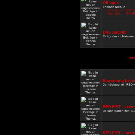
Off topic
Themen aller Art
BuLi Saison 10/11 -
Videoclips
,
GAME
DAS ARCHIV
Einige der archivierte
RED
Bewerbung bei d
Du möchtest ein RED 
RED FIST - exter
Bekanntgaben zur RE
RED FIST - inter