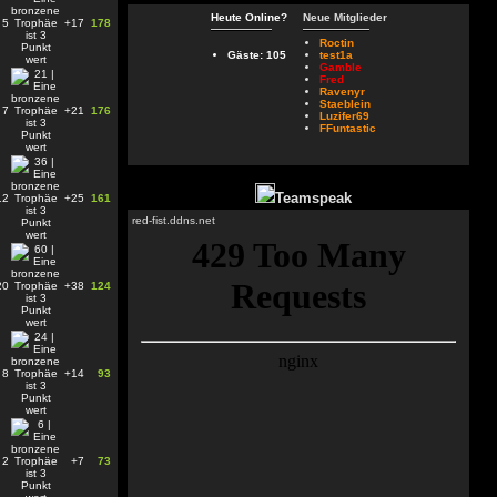
Heute Online?
Neue Mitglieder
5
+17
178
Roctin
Gäste: 105
test1a
Gamble
Fred
Ravenyr
Staeblein
7
+21
176
Luzifer69
FFuntastic
Teamspeak
12
+25
161
red-fist.ddns.net
20
+38
124
8
+14
93
2
+7
73