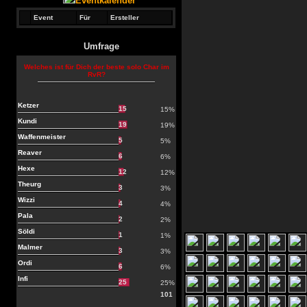
Eventkalender
Event
Für
Ersteller
Umfrage
Welches ist für Dich der beste solo Char im
RvR?
Ketzer
15
15%
Kundi
19
19%
Waffenmeister
5
5%
Reaver
6
6%
Hexe
12
12%
Theurg
3
3%
Wizzi
4
4%
Pala
2
2%
Söldi
1
1%
Malmer
3
3%
Ordi
6
6%
Infi
25
25%
101