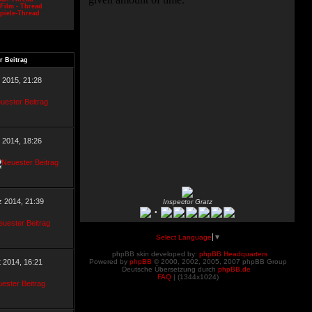
Film - Thread
piele-Thread
r Beitrag
l 2015, 21:28
 2014, 18:26
z 2014, 21:39
Inspector Gratz
•
Select Language
▼
phpBB skin developed by:
phpBB Headquarters
t 2014, 16:21
Powered by
phpBB
© 2000, 2002, 2005, 2007 phpBB Group
Deutsche Übersetzung durch
phpBB.de
FAQ
| (
1344x1024)