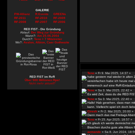
GALERIE
PW-Allianz
R.Events
GREENs
RF-2011
RF-2010
RF-2009
RF-2008
RF-2007
RF-2006
RED FIST - Die Gründung
Ablauf:
Der Weg zur Gründung
Wann?:
Am 25.06.2004
Durch?:
Teno + 7 Mitstreiter
Wo?:
Avalon, Albion, Caer Gothwaite
Teno
« Fr 9. Mai 2025, 14:37 »
RED FIST im RvR
habe gestern mal wieder in alten
Über 500 Millionen Rps!
vereinfachen habe ich heute mal al
Nicht mehr aktuell?
immernoch auf eine RvR-Einladun
Teno
« Sa 3. Mai 2025, 22:42 »
Es wird Zeit, dass du die RED FIS
Teno
« Sa 3. Mai 2025, 22:40 »
Hallo! Hab gesehen, dass man mit
kann. Vielleicht spiel ich doch lieb
Ciresh
« Fr 2. Mai 2025, 20:00 
Dann mach das mal Freitags Abend
Teno
« Fr 25. Apr 2025, 18:57 »
ich glaub ich werde demnächst ma
Bisschen durchs gute alte Albion fli
aemande
« Sa 8. Jun 2024, 18: