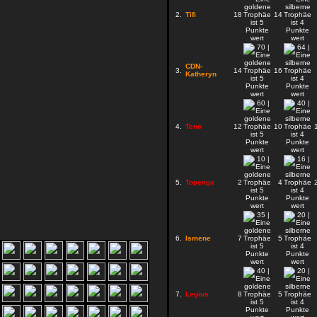
2.
Tifi
18
14
CDN-
3.
14
16
Katheryn
4.
Teno
12
10
5.
Topenga
2
4
6.
Ismene
7
5
7.
Legius
8
5