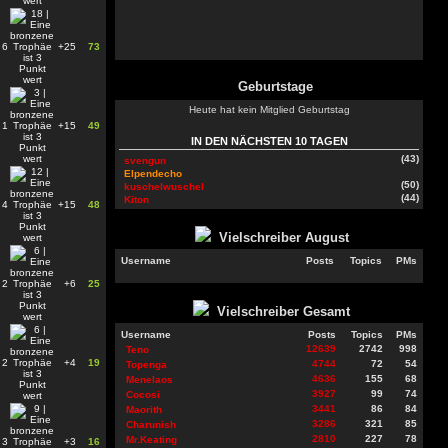
6
+25
73
Geburtstage
Heute hat kein Mitglied Geburtstag
1
+15
49
IN DEN NÄCHSTEN 10 TAGEN
(43)
svengun
Elpendecho
(50)
kuschelwuschel
(44)
Kiton
4
+15
48
Vielschreiber
August
Username
Posts
Topics
PMs
2
+6
25
Vielschreiber Gesamt
Username
Posts
Topics
PMs
12639
2742
998
Teno
2
+4
19
4744
72
54
Topenga
4636
155
68
Menelaos
3927
99
74
Cocosi
3441
86
84
Maorith
3286
321
85
Charunish
2810
227
78
Mr.Keating
3
+3
16