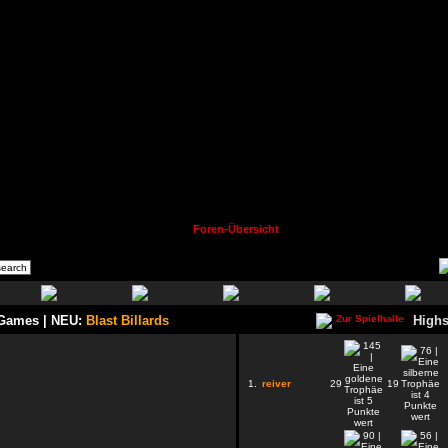
Foren-Übersicht
 Games | NEU:
Blast Billards
Highs
1.
reiver
29
19