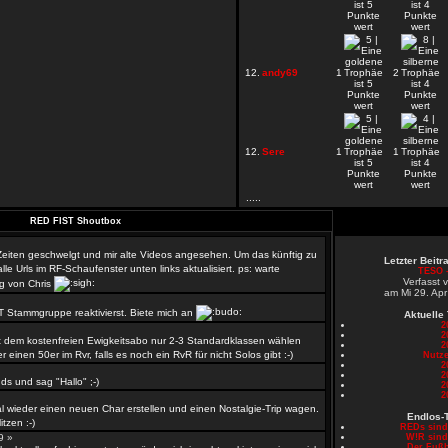
12.
andy69
1
2
12.
Sere
1
1
.....
RED FIST Shoutbox
 Zeiten geschwelgt und mir alte Videos angesehen. Um das künftig zu
Letzter Beit
le Urls im RF-Schaufenster unten links aktualisiert. ps: warte
TESO -
Verfasst 
g von Chris
am Mi 29. Apr
T Stammgruppe reaktivierst. Biete mich an
Aktuelle
2
2
 dem kostenfreien Ewigkeitsabo nur 2-3 Standardklassen wählen
2
er einen 50er im Rvr, falls es noch ein RvR für nicht Solos gibt :-)
Nutze
2
»
2
s und sag "Hallo" ;-)
2
2
l wieder einen neuen Char erstellen und einen Nostalgie-Trip wagen.
Endlos-
tzen :-)
REDs sin
59 »
W!R sin
Der Fußb