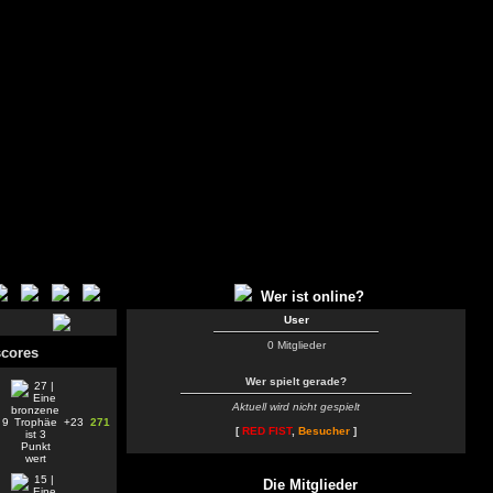
Wer ist online?
User
0 Mitglieder
cores
Wer spielt gerade?
Aktuell wird nicht gespielt
9
+23
271
[
RED FIST
,
Besucher
]
Die Mitglieder