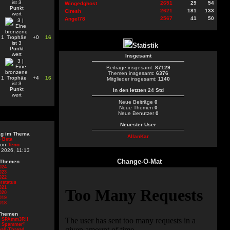
2651
29
54
Wingedghost
2621
181
133
Ciresh
2567
41
50
Angel78
1
+0
16
Statistik
Insgesamt
Beiträge insgesamt:
87129
Themen insgesamt:
6376
1
+4
16
Mitglieder insgesamt:
1140
In den letzten 24 Std
Neue Beiträge
0
Neue Themen
0
Neue Benutzer
0
Neuester User
rag im Thema
AllanKar
 Beta
von
Teno
 2026, 11:13
Change-O-Mat
 Themen
024
023
022
rstatus
021
020
019
018
Themen
d SPAmm3R!!
d Spammer²
all-Thread