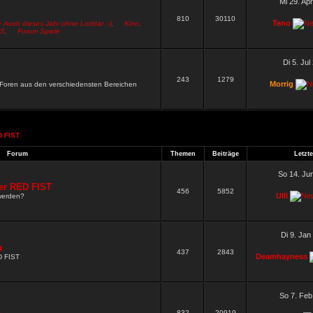
Mi 29. Ap
810
30110
Teno
> Auch dieses Jahr ohne Loddar ;-)
,
Kino
,
S
,
Forum Spiele
Di 5. Jul
243
1279
Morrig
n Foren aus den verschiedensten Bereichen
 FIST
.
Forum
Themen
Beiträge
Letzte
So 14. Ju
er RED FIST
456
5852
Ulli
werden?
Di 9. Jan
n
437
2843
Deamhayness
D FIST
So 7. Feb
n
832
20919