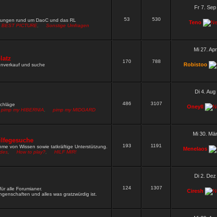
W neu setzen
Wen darf ich nach Fred und Gamble noch alles
Fr 7. Sep
53
530
9 »
mungen rund um DaoC und das RL
Teno
BEST PICTURE
,
Sonstige Umfragen
rn ja gut funktioniert
9 »
hbar
8 »
Mi 27. Ap
rdpw wie das vom zirkel
latz
5 »
170
788
Robistoo
renverkauf und suche
 rechte und müsste dich irgendwie pn mässig erreichen wegen
Di 4. Aug
486
3107
schläge
Oneyll
pimp my HIBERNIA
,
pimp my MIDGARD
Mi 30. Mä
ilfegesuche
193
1191
me von Wissen sowie tatkräftige Unterstützung.
Menelaos
ides
,
How to play?
,
HILF MIR!
Di 2. Dez
124
1307
ür alle Forumianer.
Ciresh
genschaften und alles was gratzwürdig ist.