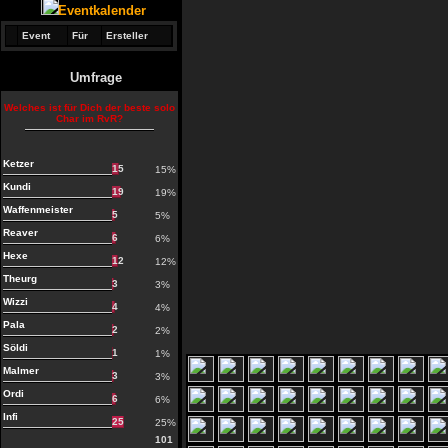
Eventkalender
Event
Für
Ersteller
Umfrage
Welches ist für Dich der beste solo
Char im RvR?
Ketzer
15
15%
Kundi
19
19%
Waffenmeister
5
5%
Reaver
6
6%
Hexe
12
12%
Theurg
3
3%
Wizzi
4
4%
Pala
2
2%
Söldi
1
1%
Malmer
3
3%
Ordi
6
6%
Infi
25
25%
101