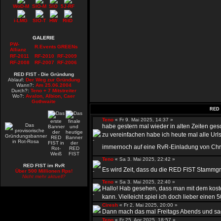
WoD-M
SIO-M
SIO
5J-RF
i-LMG
SIO-T
HW
RitD
GALERIE
PW-
R.Events
GREENs
Allianz
RF-2011
RF-2010
RF-2009
RF-2008
RF-2007
RF-2006
RED FIST - Die Gründung
Ablauf:
Der Weg zur Gründung
Wann?:
Am 25.06.2004
Durch?:
Teno + 7 Mitstreiter
Wo?:
Avalon, Albion, Caer
Gothwaite
RED 
Teno
« Fr 9. Mai 2025, 14:37 »
habe gestern mal wieder in alten Zeiten ge
zu vereinfachen habe ich heute mal alle Urls
immernoch auf eine RvR-Einladung von Chr
Teno
« Sa 3. Mai 2025, 22:42 »
RED FIST im RvR
Es wird Zeit, dass du die RED FIST Stammgru
Über 500 Millionen Rps!
Nicht mehr aktuell?
Teno
« Sa 3. Mai 2025, 22:40 »
Hallo! Hab gesehen, dass man mit dem kost
kann. Vielleicht spiel ich doch lieber einen 50
Ciresh
« Fr 2. Mai 2025, 20:00 »
Dann mach das mal Freitags Abends und sag 
Teno
« Fr 25. Apr 2025, 18:57 »