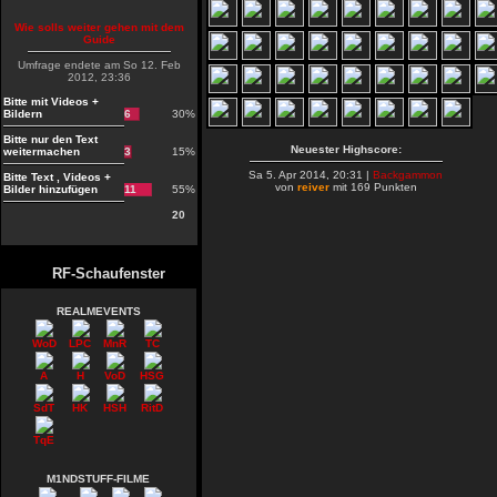
Wie solls weiter gehen mit dem
Guide
Umfrage endete am So 12. Feb
2012, 23:36
Bitte mit Videos +
Bildern
6
30%
Bitte nur den Text
Neuester Highscore:
weitermachen
3
15%
Sa 5. Apr 2014, 20:31 |
Backgammon
Bitte Text , Videos +
von
reiver
mit 169 Punkten
Bilder hinzufügen
11
55%
20
RF-Schaufenster
REALMEVENTS
WoD
LPC
MnR
TC
A
H
VoD
HSG
SdT
HK
HSH
RitD
TqE
M1NDSTUFF-FILME