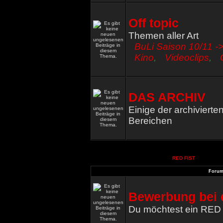
Off topic
Themen aller Art
BuLi Saison 10/11 ->
Kino
,
Videoclips
,
DAS ARCHIV
Einige der archiviert
Bereichen
RED FIST
Foru
Bewerbung bei 
Du möchtest ein RED