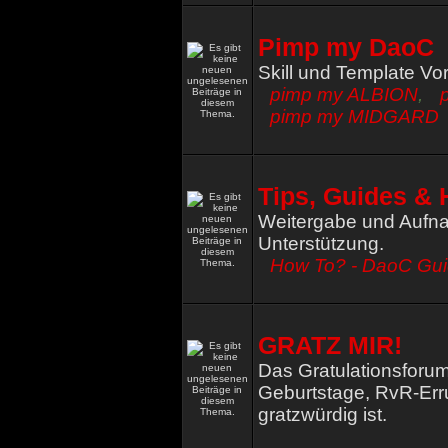
Pimp my DaoC
Skill und Template Vo
pimp my ALBION
,
pimp my MIDGARD
Tips, Guides & 
Weitergabe und Aufna
Unterstützung.
How To? - DaoC Gu
GRATZ MIR!
Das Gratulationsforum
Geburtstage, RvR-Err
gratzwürdig ist.