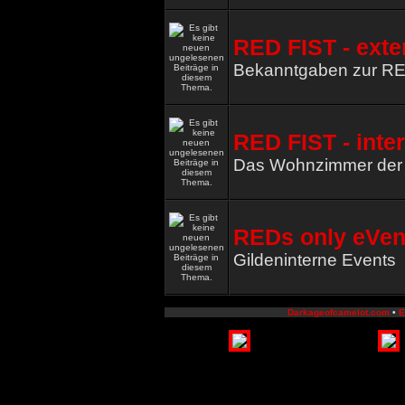
RED FIST - exte
Bekanntgaben zur R
RED FIST - inte
Das Wohnzimmer de
REDs only eVen
Gildeninterne Events
Darkageofcamelot.com
•
E