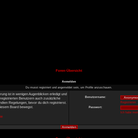
Foren-Übersicht
Anmelden
Du musst registriert und angemeldet sein, um Profile anzuschauen.
rung ist in wenigen Augenblicken erledigt und
Benutzername:
 registrierten Benutzern auch zusätzliche
ten Regelungen, bevor du dich registrierst.
Registrieren
 diesem Board bewegst.
Passwort:
Ich habe mei
ie