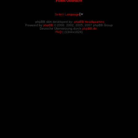
Foren-Übersicht
Select Language
▼
phpBB skin developed by:
phpBB Headquarters
Powered by
phpBB
© 2000, 2002, 2005, 2007 phpBB Group
Deutsche Übersetzung durch
phpBB.de
FAQ
| (
1344x1024)