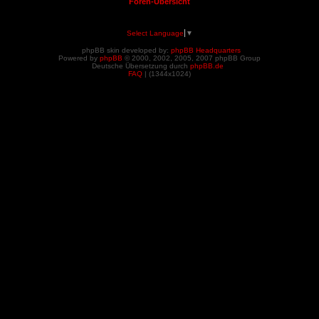
Foren-Übersicht
Select Language
▼
phpBB skin developed by:
phpBB Headquarters
Powered by
phpBB
© 2000, 2002, 2005, 2007 phpBB Group
Deutsche Übersetzung durch
phpBB.de
FAQ
| (
1344x1024)