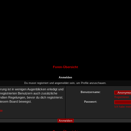
Foren-Übersicht
Anmelden
Du musst registriert und angemeldet sein, um Profile anzuschauen.
rung ist in wenigen Augenblicken erledigt und
Benutzername:
 registrierten Benutzern auch zusätzliche
ten Regelungen, bevor du dich registrierst.
Registrieren
 diesem Board bewegst.
Passwort:
Ich habe mei
ie