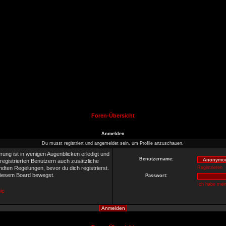
Foren-Übersicht
Anmelden
Du musst registriert und angemeldet sein, um Profile anzuschauen.
rung ist in wenigen Augenblicken erledigt und
Benutzername:
 registrierten Benutzern auch zusätzliche
ten Regelungen, bevor du dich registrierst.
Registrieren
 diesem Board bewegst.
Passwort:
Ich habe mei
ie