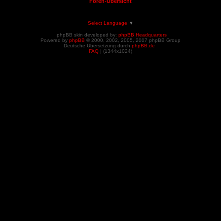
Foren-Übersicht
Select Language
▼
phpBB skin developed by:
phpBB Headquarters
Powered by
phpBB
© 2000, 2002, 2005, 2007 phpBB Group
Deutsche Übersetzung durch
phpBB.de
FAQ
| (
1344x1024)