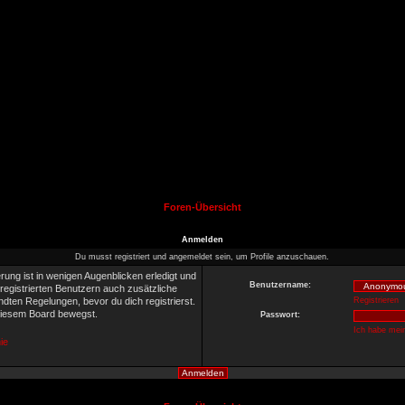
Foren-Übersicht
Anmelden
Du musst registriert und angemeldet sein, um Profile anzuschauen.
rung ist in wenigen Augenblicken erledigt und
Benutzername:
 registrierten Benutzern auch zusätzliche
ten Regelungen, bevor du dich registrierst.
Registrieren
 diesem Board bewegst.
Passwort:
Ich habe mei
ie