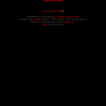
Foren-Übersicht
Select Language
▼
phpBB skin developed by:
phpBB Headquarters
Powered by
phpBB
© 2000, 2002, 2005, 2007 phpBB Group
Deutsche Übersetzung durch
phpBB.de
FAQ
| (
1344x1024)