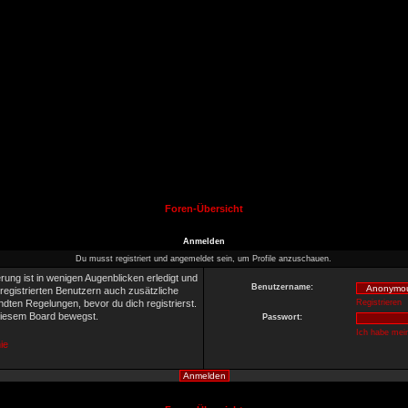
Foren-Übersicht
Anmelden
Du musst registriert und angemeldet sein, um Profile anzuschauen.
rung ist in wenigen Augenblicken erledigt und
Benutzername:
 registrierten Benutzern auch zusätzliche
ten Regelungen, bevor du dich registrierst.
Registrieren
 diesem Board bewegst.
Passwort:
Ich habe mei
ie