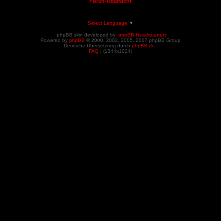
Foren-Übersicht
Select Language
▼
phpBB skin developed by:
phpBB Headquarters
Powered by
phpBB
© 2000, 2002, 2005, 2007 phpBB Group
Deutsche Übersetzung durch
phpBB.de
FAQ
| (
1344x1024)