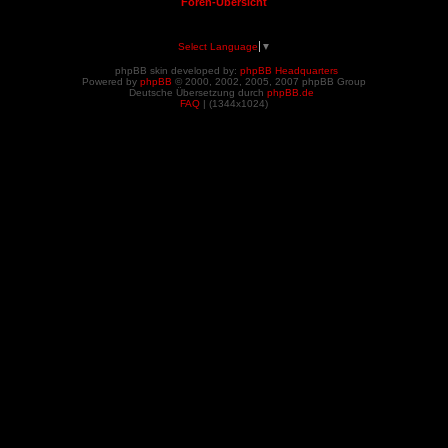
Foren-Übersicht
Select Language
▼
phpBB skin developed by:
phpBB Headquarters
Powered by
phpBB
© 2000, 2002, 2005, 2007 phpBB Group
Deutsche Übersetzung durch
phpBB.de
FAQ
| (
1344x1024)