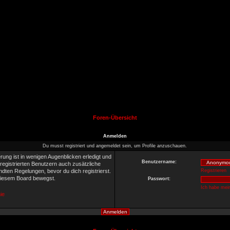
Foren-Übersicht
Anmelden
Du musst registriert und angemeldet sein, um Profile anzuschauen.
rung ist in wenigen Augenblicken erledigt und
Benutzername:
 registrierten Benutzern auch zusätzliche
ten Regelungen, bevor du dich registrierst.
Registrieren
 diesem Board bewegst.
Passwort:
Ich habe mei
ie